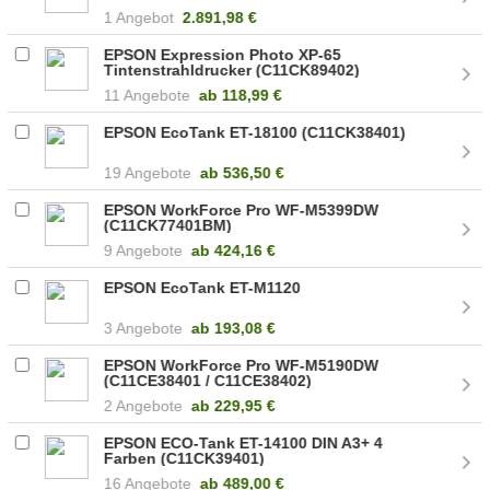
1 Angebot
2.891,98 €
EPSON Expression Photo XP-65
Tintenstrahldrucker (C11CK89402)
11 Angebote
ab
118,99 €
EPSON EcoTank ET-18100 (C11CK38401)
19 Angebote
ab
536,50 €
EPSON WorkForce Pro WF-M5399DW
(C11CK77401BM)
9 Angebote
ab
424,16 €
EPSON EcoTank ET-M1120
3 Angebote
ab
193,08 €
EPSON WorkForce Pro WF-M5190DW
(C11CE38401 / C11CE38402)
2 Angebote
ab
229,95 €
EPSON ECO-Tank ET-14100 DIN A3+ 4
Farben (C11CK39401)
16 Angebote
ab
489,00 €