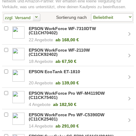
Network und Amazon-Partner. Wir erhalten eine kleine Vergütung für
Verkäufe, was uns unterstützt, ohne deinen Kaufpreis zu beeinflussen.
Sortierung nach
zzgl. Versand
EPSON WorkForce WF-7310DTW
(C11CH70402)
22 Angebote
ab
168,00 €
EPSON WorkForce WF-2110W
(C11CK92402)
18 Angebote
ab
67,50 €
EPSON EcoTank ET-1810
20 Angebote
ab
139,00 €
EPSON WorkForce Pro WF-M4119DW
(C11CK75401)
4 Angebote
ab
182,50 €
EPSON WorkForce Pro WF-C5390DW
(C11CK25401)
14 Angebote
ab
291,00 €