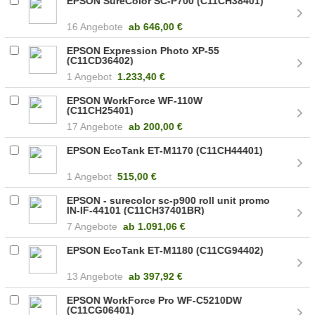
EPSON SureColor SC-P700 (C11CH38401)
16 Angebote
ab
646,00 €
EPSON Expression Photo XP-55
(C11CD36402)
1 Angebot
1.233,40 €
EPSON WorkForce WF-110W
(C11CH25401)
17 Angebote
ab
200,00 €
EPSON EcoTank ET-M1170 (C11CH44401)
1 Angebot
515,00 €
EPSON - surecolor sc-p900 roll unit promo
IN-IF-44101 (C11CH37401BR)
7 Angebote
ab
1.091,06 €
EPSON EcoTank ET-M1180 (C11CG94402)
13 Angebote
ab
397,92 €
EPSON WorkForce Pro WF-C5210DW
(C11CG06401)