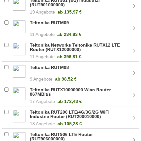
Teltonika RUT901 (EU) Industrial
(RUT901000000)
19 Angebote
ab
135,97 €
Teltonika RUTM09
11 Angebote
ab
234,83 €
Teltonika Networks Teltonika RUTX12 LTE
Router (RUTX12000000)
11 Angebote
ab
396,81 €
Teltonika RUTM08
9 Angebote
ab
98,52 €
Teltonika RUTX10000000 Wlan Router
867MBit/s
17 Angebote
ab
172,43 €
Teltonika RUT200 LTE/4G/3G/2G WiFi
Industrie Router (RUT200010000)
18 Angebote
ab
105,28 €
Teltonika RUT906 LTE Router -
(RUT906000000)