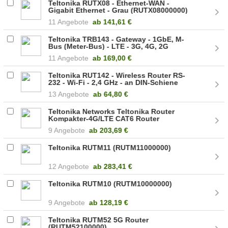
Teltonika RUTX08 - Ethernet-WAN -
Gigabit Ethernet - Grau (RUTX08000000)
11 Angebote
ab
141,61 €
Teltonika TRB143 - Gateway - 1GbE, M-
Bus (Meter-Bus) - LTE - 3G, 4G, 2G
(TRB143000000)
11 Angebote
ab
169,00 €
Teltonika RUT142 - Wireless Router RS-
232 - Wi-Fi - 2,4 GHz - an DIN-Schiene
montierbar (RUT142000000)
13 Angebote
ab
64,80 €
Teltonika Networks Teltonika Router
Kompakter-4G/LTE CAT6 Router
RUT360000000
9 Angebote
ab
203,69 €
Teltonika RUTM11 (RUTM11000000)
12 Angebote
ab
283,41 €
Teltonika RUTM10 (RUTM10000000)
9 Angebote
ab
128,19 €
Teltonika RUTM52 5G Router
(RUTM52100000)