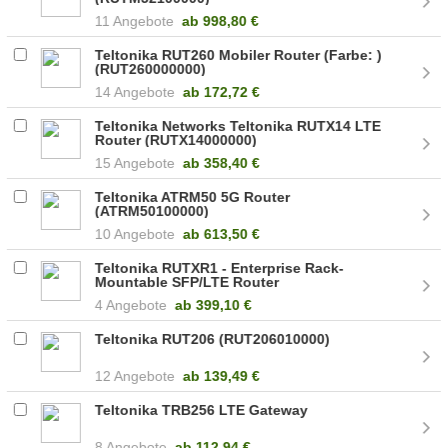
11 Angebote
ab
998,80 €
Teltonika RUT260 Mobiler Router (Farbe: )
(RUT260000000)
14 Angebote
ab
172,72 €
Teltonika Networks Teltonika RUTX14 LTE
Router (RUTX14000000)
15 Angebote
ab
358,40 €
Teltonika ATRM50 5G Router
(ATRM50100000)
10 Angebote
ab
613,50 €
Teltonika RUTXR1 - Enterprise Rack-
Mountable SFP/LTE Router
(RUTXR1000000)
4 Angebote
ab
399,10 €
Teltonika RUT206 (RUT206010000)
12 Angebote
ab
139,49 €
Teltonika TRB256 LTE Gateway
8 Angebote
ab
112,94 €