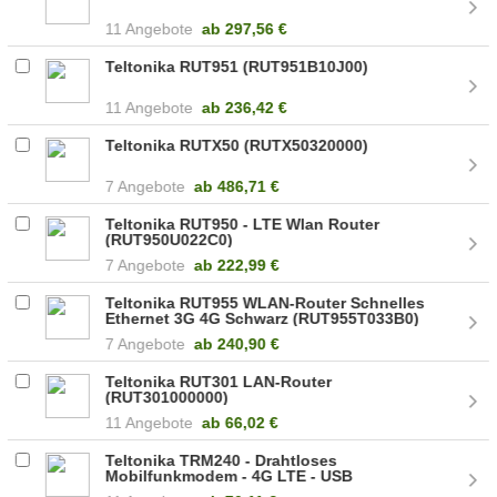
11 Angebote
ab
297,56 €
Teltonika RUT951 (RUT951B10J00)
11 Angebote
ab
236,42 €
Teltonika RUTX50 (RUTX50320000)
7 Angebote
ab
486,71 €
Teltonika RUT950 - LTE Wlan Router
(RUT950U022C0)
7 Angebote
ab
222,99 €
Teltonika RUT955 WLAN-Router Schnelles
Ethernet 3G 4G Schwarz (RUT955T033B0)
7 Angebote
ab
240,90 €
Teltonika RUT301 LAN-Router
(RUT301000000)
11 Angebote
ab
66,02 €
Teltonika TRM240 - Drahtloses
Mobilfunkmodem - 4G LTE - USB
(TRM240000000)