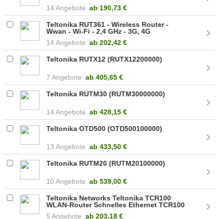
14 Angebote
ab
190,73 €
Teltonika RUT361 - Wireless Router -
Wwan - Wi-Fi - 2,4 GHz - 3G, 4G
RUT361100000 (RUT36110B100)
14 Angebote
ab
202,42 €
Teltonika RUTX12 (RUTX12200000)
7 Angebote
ab
405,65 €
Teltonika RUTM30 (RUTM30000000)
14 Angebote
ab
428,15 €
Teltonika OTD500 (OTD500100000)
13 Angebote
ab
433,50 €
Teltonika RUTM20 (RUTM20100000)
10 Angebote
ab
539,00 €
Teltonika Networks Teltonika TCR100
WLAN-Router Schnelles Ethernet TCR100
000000 (W126926283)
5 Angebote
ab
203,18 €