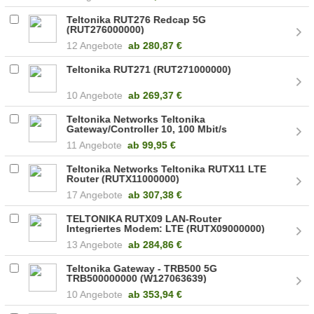
Teltonika RUT276 Redcap 5G
(RUT276000000)
12 Angebote
ab
280,87 €
Teltonika RUT271 (RUT271000000)
10 Angebote
ab
269,37 €
Teltonika Networks Teltonika
Gateway/Controller 10, 100 Mbit/s
(TRB255000000)
11 Angebote
ab
99,95 €
Teltonika Networks Teltonika RUTX11 LTE
Router (RUTX11000000)
17 Angebote
ab
307,38 €
TELTONIKA RUTX09 LAN-Router
Integriertes Modem: LTE (RUTX09000000)
13 Angebote
ab
284,86 €
Teltonika Gateway - TRB500 5G
TRB500000000 (W127063639)
10 Angebote
ab
353,94 €