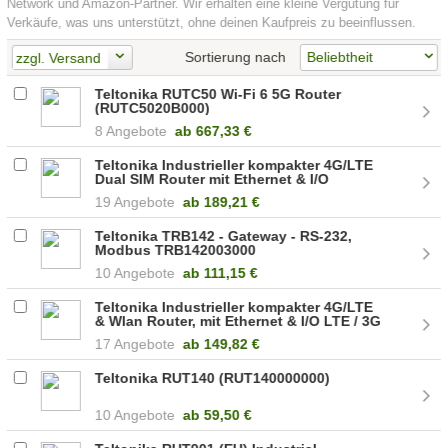
Network und Amazon-Partner. Wir erhalten eine kleine Vergütung für
Verkäufe, was uns unterstützt, ohne deinen Kaufpreis zu beeinflussen.
Sortierung nach
zzgl. Versand
Teltonika RUTC50 Wi-Fi 6 5G Router
(RUTC5020B000)
8 Angebote
ab
667,33 €
Teltonika Industrieller kompakter 4G/LTE
Dual SIM Router mit Ethernet & I/O
(RUT951)
19 Angebote
ab
189,21 €
Teltonika TRB142 - Gateway - RS-232,
Modbus TRB142003000
10 Angebote
ab
111,15 €
Teltonika Industrieller kompakter 4G/LTE
& Wlan Router, mit Ethernet & I/O LTE / 3G
Router (RUT241) (RUT241010000)
17 Angebote
ab
149,82 €
Teltonika RUT140 (RUT140000000)
10 Angebote
ab
59,50 €