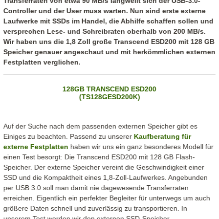
Transferraten von etwa 90 MB/s langweilt sich der USB-3.0-
Controller und der User muss warten. Nun sind erste externe
Laufwerke mit SSDs im Handel, die Abhilfe schaffen sollen und
versprechen Lese- und Schreibraten oberhalb von 200 MB/s.
Wir haben uns die 1,8 Zoll große Transcend ESD200 mit 128 GB
Speicher genauer angeschaut und mit herkömmlichen externen
Festplatten verglichen.
128GB TRANSCEND ESD200
(TS128GESD200K)
Auf der Suche nach dem passenden externen Speicher gibt es
Einiges zu beachten. Passend zu unserer
Kaufberatung für
externe Festplatten
haben wir uns ein ganz besonderes Modell für
einen Test besorgt: Die Transcend ESD200 mit 128 GB Flash-
Speicher. Der externe Speicher vereint die Geschwindigkeit einer
SSD und die Kompaktheit eines 1,8-Zoll-Laufwerkes. Angebunden
per USB 3.0 soll man damit nie dagewesende Transferraten
erreichen. Eigentlich ein perfekter Begleiter für unterwegs um auch
größere Daten schnell und zuverlässig zu transportieren. In
unserem Test werden wir den externen SSD-Speicher