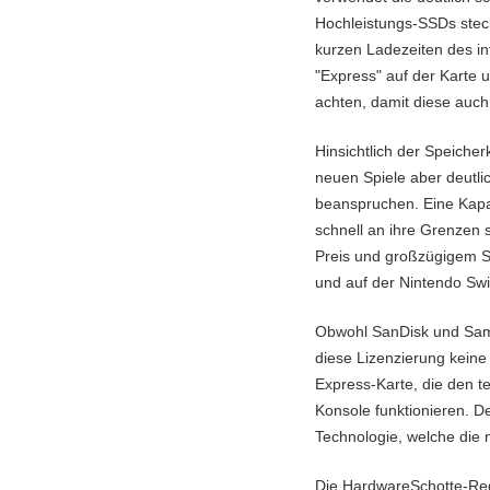
Hochleistungs-SSDs steck
kurzen Ladezeiten des i
"Express" auf der Karte 
achten, damit diese auch 
Hinsichtlich der Speicher
neuen Spiele aber deutl
beanspruchen. Eine Kapaz
schnell an ihre Grenzen s
Preis und großzügigem Spe
und auf der Nintendo Swit
Obwohl SanDisk und Samsun
diese Lizenzierung keine
Express-Karte, die den t
Konsole funktionieren. D
Technologie, welche die n
Die HardwareSchotte-Reda