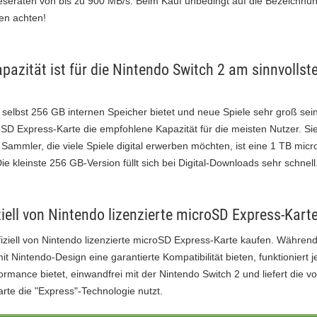
eseraten von bis zu 900 MB/s. Beim Kauf unbedingt auf die Bezeichnu
en achten!
pazität ist für die Nintendo Switch 2 am sinnvollst
 selbst 256 GB internen Speicher bietet und neue Spiele sehr groß sein
SD Express-Karte die empfohlene Kapazität für die meisten Nutzer. Sie 
 Sammler, die viele Spiele digital erwerben möchten, ist eine 1 TB mic
ie kleinste 256 GB-Version füllt sich bei Digital-Downloads sehr schnell
ziell von Nintendo lizenzierte microSD Express-Kart
iziell von Nintendo lizenzierte microSD Express-Karte kaufen. Währen
 Nintendo-Design eine garantierte Kompatibilität bieten, funktioniert
formance bietet, einwandfrei mit der Nintendo Switch 2 und liefert die vo
Karte die "Express"-Technologie nutzt.