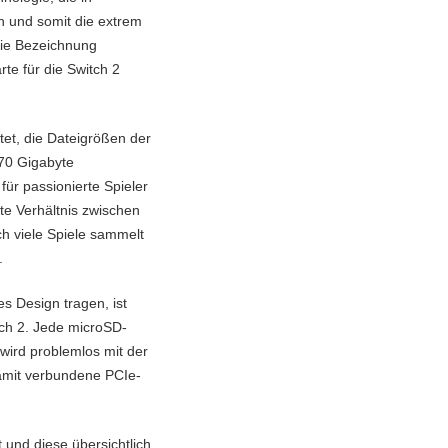
n und somit die extrem
die Bezeichnung
te für die Switch 2
tet, die Dateigrößen der
 70 Gigabyte
ür passionierte Spieler
te Verhältnis zwischen
ch viele Spiele sammelt
.
es Design tragen, ist
tch 2. Jede microSD-
wird problemlos mit der
damit verbundene PCIe-
und diese übersichtlich