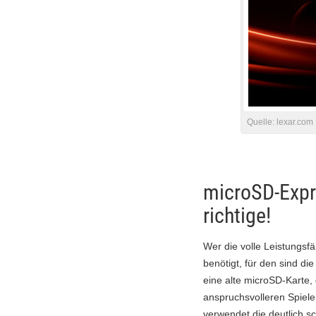
Quelle:
lexar.com
microSD-Expre
richtige!
Wer die volle Leistungsf
benötigt, für den sind d
eine alte microSD-Karte,
anspruchsvolleren Spiele
verwendet die deutlich s