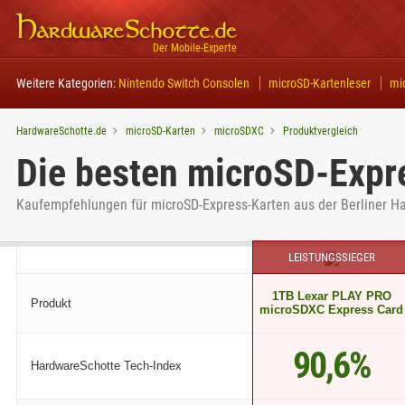
Der Mobile-Experte
Weitere Kategorien:
Nintendo Switch Consolen
microSD-Kartenleser
mi
HardwareSchotte.de
microSD-Karten
microSDXC
Produktvergleich
Die besten microSD-Expre
Kaufempfehlungen für microSD-Express-Karten aus der Berliner H
LEISTUNGSSIEGER
1TB Lexar PLAY PRO
Produkt
microSDXC Express Card
90,6%
HardwareSchotte Tech-Index