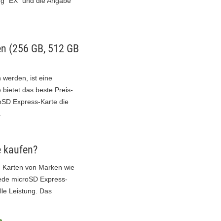
ng "EX" und die Angabe
en (256 GB, 512 GB
 werden, ist eine
bietet das beste Preis-
roSD Express-Karte die
.
e kaufen?
d Karten von Marken wie
 jede microSD Express-
lle Leistung. Das