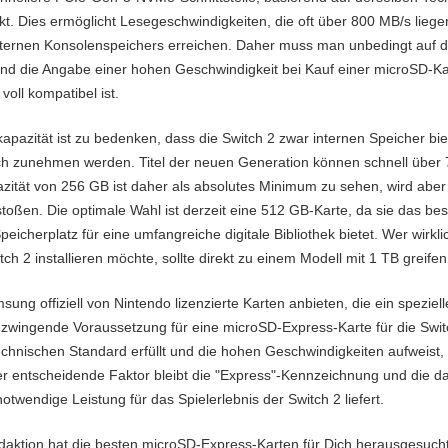
t. Dies ermöglicht Lesegeschwindigkeiten, die oft über 800 MB/s liege
nternen Konsolenspeichers erreichen. Daher muss man unbedingt auf 
und die Angabe einer hohen Geschwindigkeit bei Kauf einer microSD-Kar
voll kompatibel ist.
kapazität ist zu bedenken, dass die Switch 2 zwar internen Speicher bie
ich zunehmen werden. Titel der neuen Generation können schnell über
ität von 256 GB ist daher als absolutes Minimum zu sehen, wird aber f
toßen. Die optimale Wahl ist derzeit eine 512 GB-Karte, da sie das bes
icherplatz für eine umfangreiche digitale Bibliothek bietet. Wer wirkli
ch 2 installieren möchte, sollte direkt zu einem Modell mit 1 TB greifen
g offiziell von Nintendo lizenzierte Karten anbieten, die ein speziell
 zwingende Voraussetzung für eine microSD-Express-Karte für die Swi
echnischen Standard erfüllt und die hohen Geschwindigkeiten aufweist, 
er entscheidende Faktor bleibt die "Express"-Kennzeichnung und die 
otwendige Leistung für das Spielerlebnis der Switch 2 liefert.
ktion hat die besten microSD-Express-Karten für Dich herausgesucht 