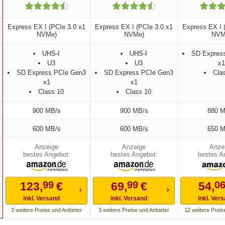
Express EX I (PCIe 3.0 x1
Express EX I (PCIe 3.0 x1
Express EX I 
NVMe)
NVMe)
NVM
UHS-I
UHS-I
SD Expres
U3
U3
x1
SD Express PCIe Gen3
SD Express PCIe Gen3
Cla
x1
x1
Class 10
Class 10
900 MB/s
900 MB/s
880 M
600 MB/s
600 MB/s
650 M
bestes Angebot:
bestes Angebot:
bestes A
99
99
0
123,
€
69,
€
54,
inkl. Versand
inkl. Versand
inkl. Ver
3 weitere Preise und Anbieter
3 weitere Preise und Anbieter
12 weitere Preis