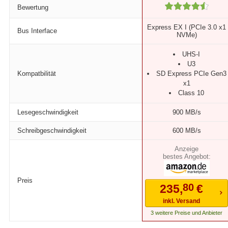
Bewertung
Express EX I (PCIe 3.0 x1
Bus Interface
NVMe)
UHS-I
U3
Kompatbilität
SD Express PCIe Gen3
x1
Class 10
Lesegeschwindigkeit
900 MB/s
Schreibgeschwindigkeit
600 MB/s
bestes Angebot:
Preis
80
235,
€
inkl. Versand
3 weitere Preise und Anbieter