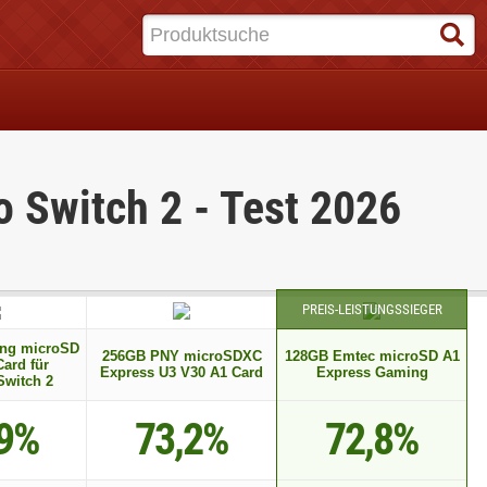
o Switch 2 - Test 2026
PREIS-LEISTUNGSSIEGER
ng microSD
256GB PNY microSDXC
128GB Emtec microSD A1
ard für
Express U3 V30 A1 Card
Express Gaming
Switch 2
,9%
73,2%
72,8%