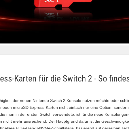
ss-Karten für die Switch 2 - So findes
ähigkeit der neuen Nintendo Switch 2 Konsole nutzen möchte oder sch
ie neuen microSD Express-Karten nicht einfach nur eine Option, sondern
 die man in der ersten Switch verwendete, ist für die neue Konsolengen
n nicht mehr ausreichend. Der Hauptgrund dafür ist die Geschwindigke
chnellere PCIe-Gen-3-NVMe-Schnittstelle, basierend auf derselben Tech