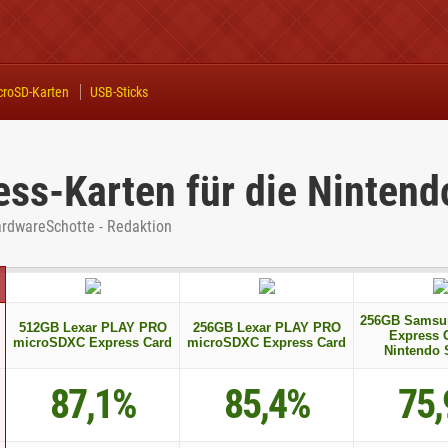
croSD-Karten
USB-Sticks
ss-Karten für die Nintend
ardwareSchotte - Redaktion
256GB Samsu
512GB Lexar PLAY PRO
256GB Lexar PLAY PRO
Express C
microSDXC Express Card
microSDXC Express Card
Nintendo 
87,1%
85,4%
75