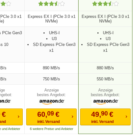
(PCIe 3.0 x1
Express EX I (PCIe 3.0 x1
Express EX I (PCIe 3.0 x1
e)
NVMe)
NVMe)
s PCIe Gen3
UHS-I
UHS-I
U3
U3
ss 10
SD Express PCIe Gen3
SD Express PCIe Gen3
x1
x1
B/s
890 MB/s
880 MB/s
B/s
750 MB/s
550 MB/s
ngebot:
bestes Angebot:
bestes Angebot:
6
09
90
€
60,
€
49,
€
sand
inkl. Versand
inkl. Versand
e und Anbieter
6 weitere Preise und Anbieter