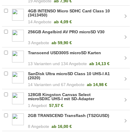
19 Angebote
ab
7,90 €
4GB INTENSO Micro SDHC Card Class 10
(3413450)
14 Angebote
ab
4,09 €
256GB Angelbird AV PRO microSD V30
3 Angebote
ab
59,90 €
Transcend USD300S microSD Karten
13
134 Angebote
ab
14,13 €
SanDisk Ultra microSD Class 10 UHS-I A1
(2020)
14
67 Angebote
ab
14,98 €
128GB Kingston Canvas Select
microSDXC UHS-I mit SD-Adapter
1 Angebot
57,57 €
2GB TRANSCEND Transflash (TS2GUSD)
8 Angebote
ab
16,00 €