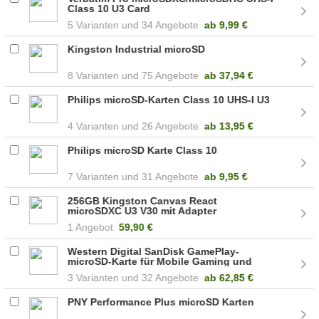
Class 10 U3 Card
5
34 Angebote
ab
9,99 €
Kingston Industrial microSD
8
75 Angebote
ab
37,94 €
Philips microSD-Karten Class 10 UHS-I U3
4
26 Angebote
ab
13,95 €
Philips microSD Karte Class 10
7
31 Angebote
ab
9,95 €
256GB Kingston Canvas React
microSDXC U3 V30 mit Adapter
1 Angebot
59,90 €
Western Digital SanDisk GamePlay-
microSD-Karte für Mobile Gaming und
Handheld-Konsolen
3
32 Angebote
ab
62,85 €
PNY Performance Plus microSD Karten