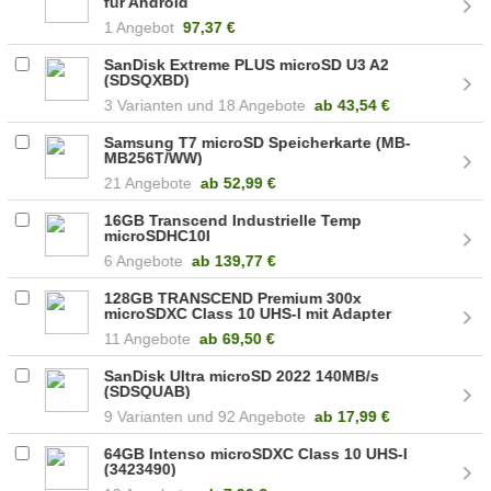
für Android
1 Angebot
97,37 €
SanDisk Extreme PLUS microSD U3 A2
(SDSQXBD)
3
18 Angebote
ab
43,54 €
Samsung T7 microSD Speicherkarte (MB-
MB256T/WW)
21 Angebote
ab
52,99 €
16GB Transcend Industrielle Temp
microSDHC10I
6 Angebote
ab
139,77 €
128GB TRANSCEND Premium 300x
microSDXC Class 10 UHS-I mit Adapter
(TS128GUSDU1)
11 Angebote
ab
69,50 €
SanDisk Ultra microSD 2022 140MB/s
(SDSQUAB)
9
92 Angebote
ab
17,99 €
64GB Intenso microSDXC Class 10 UHS-I
(3423490)