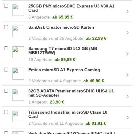
256GB PNY microSDXC Express U3 V30 A1
Card
6 Angebote
ab
65,85 €
SanDisk Creator microSD Karten
2
25 Angebote
ab
32,99 €
Samsung T7 microSD 512 GB (MB-
MB512T/WW)
19 Angebote
ab
89,99 €
Emtec microSD A1 Express Gaming
2
4 Angebote
ab
49,90 €
32GB ADATA Premier microSDHC UHS-I U1
mit SD-Adapter
1 Angebot
23,90 €
Transcend Industrial microSD Class 10
Card
2
11 Angebote
ab
91,81 €
Verbatim Pro microSDXC/microSDHC UHS-I