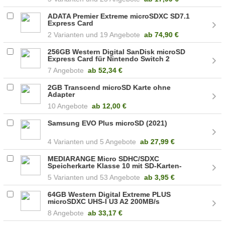
ADATA Premier Extreme microSDXC SD7.1
Express Card
2
19 Angebote
ab
74,90 €
256GB Western Digital SanDisk microSD
Express Card für Nintendo Switch 2
7 Angebote
ab
52,34 €
2GB Transcend microSD Karte ohne
Adapter
10 Angebote
ab
12,00 €
Samsung EVO Plus microSD (2021)
4
5 Angebote
ab
27,99 €
MEDIARANGE Micro SDHC/SDXC
Speicherkarte Klasse 10 mit SD-Karten-
Adapter
5
53 Angebote
ab
3,95 €
64GB Western Digital Extreme PLUS
microSDXC UHS-I U3 A2 200MB/s
8 Angebote
ab
33,17 €