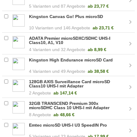
5
87 Angebote
ab
23,77 €
Kingston Canvas Go! Plus microSD
10
146 Angebote
ab
23,71 €
ADATA Premier microSDXC/SDHC UHS-I
Class10, A1, V10
4
32 Angebote
ab
8,99 €
Kingston High Endurance microSD Card
4
49 Angebote
ab
38,58 €
128GB AXIS Surveillance Card microSD
Class10 UHS-I mit Adapter
2 Angebote
ab
147,14 €
32GB TRANSCEND Premium 300x
microSDHC Class 10 UHS-I mit Adapter
(TS32GUSDU1)
8 Angebote
ab
48,66 €
Emtec microSD UHS-I U3 SpeedIN Pro
5
23 Angebote
ab
17,99 €