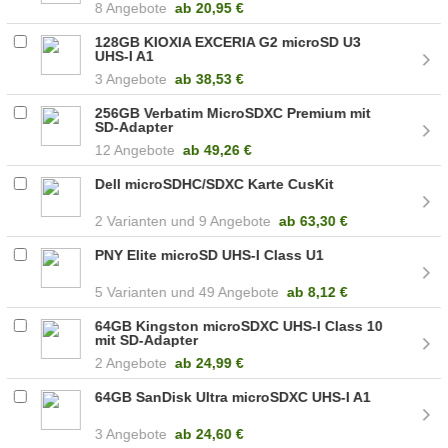
8 Angebote
ab
20,95 €
128GB KIOXIA EXCERIA G2 microSD U3
UHS-I A1
3 Angebote
ab
38,53 €
256GB Verbatim MicroSDXC Premium mit
SD-Adapter
12 Angebote
ab
49,26 €
Dell microSDHC/SDXC Karte CusKit
2
9 Angebote
ab
63,30 €
PNY Elite microSD UHS-I Class U1
5
49 Angebote
ab
8,12 €
64GB Kingston microSDXC UHS-I Class 10
mit SD-Adapter
2 Angebote
ab
24,99 €
64GB SanDisk Ultra microSDXC UHS-I A1
3 Angebote
ab
24,60 €