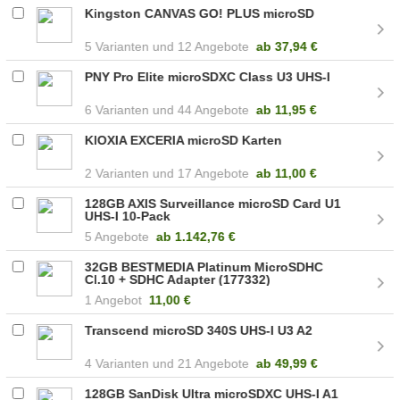
Kingston CANVAS GO! PLUS microSD
5
12 Angebote
ab
37,94 €
PNY Pro Elite microSDXC Class U3 UHS-I
6
44 Angebote
ab
11,95 €
KIOXIA EXCERIA microSD Karten
2
17 Angebote
ab
11,00 €
128GB AXIS Surveillance microSD Card U1
UHS-I 10-Pack
5 Angebote
ab
1.142,76 €
32GB BESTMEDIA Platinum MicroSDHC
Cl.10 + SDHC Adapter (177332)
1 Angebot
11,00 €
Transcend microSD 340S UHS-I U3 A2
4
21 Angebote
ab
49,99 €
128GB SanDisk Ultra microSDXC UHS-I A1