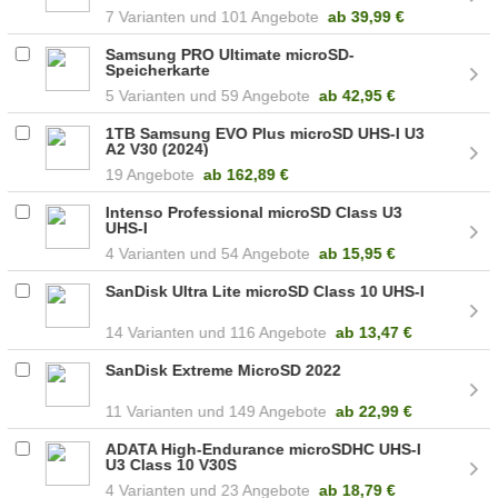
7
101 Angebote
ab
39,99 €
Samsung PRO Ultimate microSD-
Speicherkarte
5
59 Angebote
ab
42,95 €
1TB Samsung EVO Plus microSD UHS-I U3
A2 V30 (2024)
19 Angebote
ab
162,89 €
Intenso Professional microSD Class U3
UHS-I
4
54 Angebote
ab
15,95 €
SanDisk Ultra Lite microSD Class 10 UHS-I
14
116 Angebote
ab
13,47 €
SanDisk Extreme MicroSD 2022
11
149 Angebote
ab
22,99 €
ADATA High-Endurance microSDHC UHS-I
U3 Class 10 V30S
4
23 Angebote
ab
18,79 €