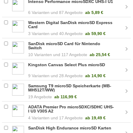
Intenso Performance microSDXC UHS-I U1
6
87 Angebote
ab
5,89 €
Western Digital SanDisk microSD Express
Card
3
40 Angebote
ab
59,90 €
SanDisk microSD Card für Nintendo
Switch
10
117 Angebote
ab
25,54 €
Kingston Canvas Select Plus microSD
9
28 Angebote
ab
14,90 €
Samsung T9 microSD Speicherkarte (MB-
MH512T/WW)
19 Angebote
ab
116,99 €
ADATA Premier Pro microSDXC/SDHC UHS-
I U3 V30S A2
4
17 Angebote
ab
19,49 €
SanDisk High Endurance microSD Karten