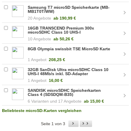
Samsung T7 microSD Speicherkarte (MB-
MB1T0T/WW)
20 Angebote
ab
190,99 €
16GB TRANSCEND Premium 300x
microSDHC Class 10 UHS-I
(TS16GUSDCU1)
10 Angebote
ab
50,26 €
8GB Olympia swissbit TSE MicroSD Karte
1 Angebot
208,25 €
32GB SanDisk Ultra microSDHC Class 10
UHS-I 48Mb/s inkl. SD-Adapter
1 Angebot
16,00 €
SANDISK microSDHC Speicherkarten
Class 4 (SDSDQM-B35)
6
17 Angebote
ab
15,00 €
Beliebteste microSD-Karten vergleichen
Seite 1 von 3