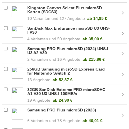
Kingston Canvas Select Plus microSD
Karten (SDCS3)
10
127 Angebote
ab
14,95 €
SanDisk Max Endurance microSD U3 UHS-
I V30
4
50 Angebote
ab
35,00 €
Samsung PRO Plus microSD (2024) UHS-I
U3 A2 V30
2
16 Angebote
ab
215,86 €
256GB Samsung microSD Express Card
für Nintendo Switch 2
13 Angebote
ab
52,87 €
32GB SanDisk Extreme PRO microSDHC
A1 V30 U3 UHS-I 100MB/s
19 Angebote
ab
24,90 €
Samsung PRO Plus microSD (2023)
6
78 Angebote
ab
40,01 €