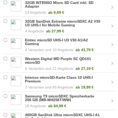
32GB INTENSO Micro SD Card inkl. SD
Adapter
13 Angebote
ab
6,69 €
32GB SanDisk Extreme microSDXC A2 V30
U3 UHS-I für Mobile Gaming
4 Angebote
ab
27,99 €
Emtec microSD UHS-I U3 V30 A1/A2
Gaming
4
10 Angebote
ab
41,79 €
Western Digital WD Purple SC QD101
microSD
6
21 Angebote
ab
27,19 €
Intenso microSD-Karte Class 10 UHS-I
Premium
3
49 Angebote
ab
19,99 €
Samsung T9 microSDXC Speicherkarte
256 GB (MB-MH256T/WW)
18 Angebote
ab
64,99 €
400GB SanDisk Ultra microSDXC UHS-I A1