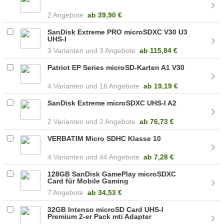
2 Angebote
ab
39,90 €
SanDisk Extreme PRO microSDXC V30 U3
UHS-I
3
3 Angebote
ab
115,84 €
Patriot EP Series microSD-Karten A1 V30
4
16 Angebote
ab
19,19 €
SanDisk Extreme microSDXC UHS-I A2
2
2 Angebote
ab
76,73 €
VERBATIM Micro SDHC Klasse 10
4
44 Angebote
ab
7,28 €
128GB SanDisk GamePlay microSDXC
Card für Mobile Gaming
7 Angebote
ab
34,53 €
32GB Intenso microSD Card UHS-I
Premium 2-er Pack mti Adapter