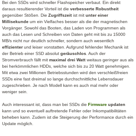
Bei den SSDs wird schneller Flashspeicher verbaut. Ein direkt
daraus resultierender Vorteil ist die
verbesserte Robustheit
gegenüber Stößen. Die
Zugriffszeit
ist mit
unter einer
Millisekunde
um ein Vielfaches besser als die der magnetischen
Vorgänger. Sowohl das Booten, das Laden von Programmen als
auch das Lesen und Schreiben von Daten geht mit bis zu 15000
MB/s nicht nur deutlich schneller, sondern auch wesentlich
effizienter
und leiser vonstatten. Aufgrund fehlender Mechanik ist
der Betrieb einer SSD absolut
geräuschlos
. Auch der
Stromverbrauch fällt mit
maximal drei Watt
weitaus geringer aus als
bei herkömmlichen HDDs, welche sich bis zu 20 Watt genehmigen.
Mit etwa zwei Millionen Betriebsstunden wird den verschleißfreien
SSDs eine fast dreimal so lange durchschnittliche Lebensdauer
zugeschrieben. Je nach Modell kann es auch mal mehr oder
weniger sein.
Auch interessant ist, dass man bei SSDs die
Firmware
updaten
kann und so eventuell auftretende Fehler oder Inkompatibilitäten
beheben kann. Zudem ist die Steigerung der Performance durch ein
Update möglich.