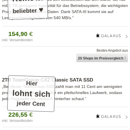
mit 1 TB genügend Kapazität für das Betriebssystem, die wichtigsten
♥
beliebter
Programme und weitere Daten. Dank SATA-III kommt sie auf
Lesegeschwindigkeiten von 540 MB/s.“
154,
90
€
inkl. Versandkosten
Bestes Angebot aus
20 Shops
im Preisvergleich
2TB TeamGroup CX2 Classic SATA SSD
Hier
„Bei dieser TeamGroup-SSD zahlt man mit 11 Cent am wenigsten
lohnt sich
pro Gigabyte und erhält dafür ein pfeilschnelles Laufwerk, sodass
jede Festplatte nur neidisch hinterher schaut.“
jeder Cent
226,
55
€
inkl. Versandkosten