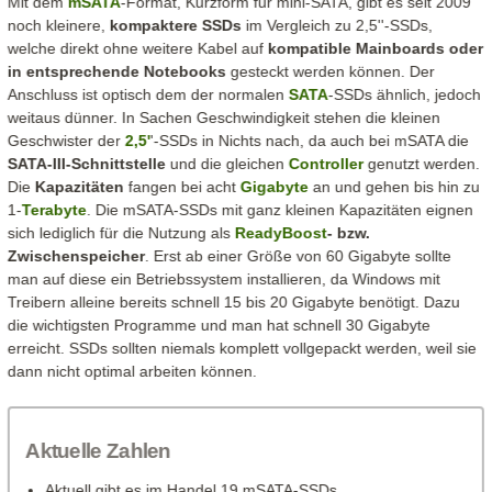
Mit dem
mSATA
-Format, Kurzform für mini-SATA, gibt es seit 2009
noch kleinere,
kompaktere SSDs
im Vergleich zu 2,5''-SSDs,
welche direkt ohne weitere Kabel auf
kompatible Mainboards oder
in entsprechende Notebooks
gesteckt werden können. Der
Anschluss ist optisch dem der normalen
SATA
-SSDs ähnlich, jedoch
weitaus dünner. In Sachen Geschwindigkeit stehen die kleinen
Geschwister der
2,5'
'-SSDs in Nichts nach, da auch bei mSATA die
SATA-III-Schnittstelle
und die gleichen
Controller
genutzt werden.
Die
Kapazitäten
fangen bei acht
Gigabyte
an und gehen bis hin zu
1-
Terabyte
. Die mSATA-SSDs mit ganz kleinen Kapazitäten eignen
sich lediglich für die Nutzung als
ReadyBoost
- bzw.
Zwischenspeicher
. Erst ab einer Größe von 60 Gigabyte sollte
man auf diese ein Betriebssystem installieren, da Windows mit
Treibern alleine bereits schnell 15 bis 20 Gigabyte benötigt. Dazu
die wichtigsten Programme und man hat schnell 30 Gigabyte
erreicht. SSDs sollten niemals komplett vollgepackt werden, weil sie
dann nicht optimal arbeiten können.
Aktuelle Zahlen
Aktuell gibt es im Handel 19 mSATA-SSDs.