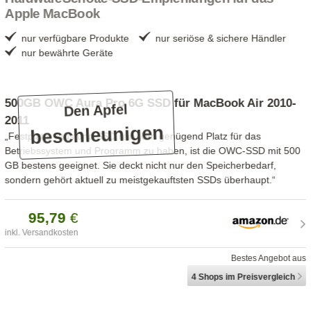
Apple MacBook
nur verfügbare Produkte
nur seriöse & sichere Händler
nur bewährte Geräte
500GB OWC Aura Pro 6G SSD für MacBook Air 2010-
Den Apfel
2011
beschleunigen
„Festplatte raus und SSD rein: Um genügend Platz für das
Betriebssystem und Programm zu haben, ist die OWC-SSD mit 500
GB bestens geeignet. Sie deckt nicht nur den Speicherbedarf,
sondern gehört aktuell zu meistgekauftsten SSDs überhaupt.“
95,
79
€
inkl. Versandkosten
Bestes Angebot aus
4 Shops
im Preisvergleich