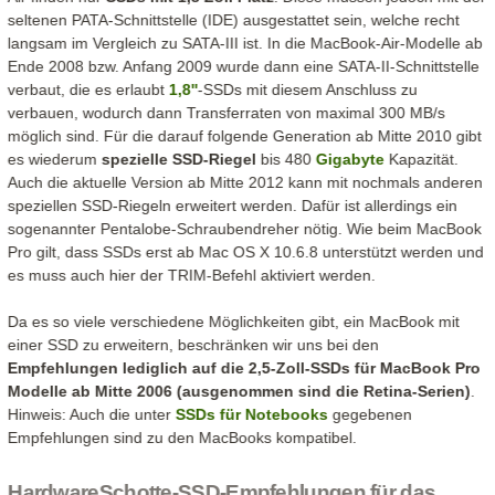
seltenen PATA-Schnittstelle (IDE) ausgestattet sein, welche recht
langsam im Vergleich zu SATA-III ist. In die MacBook-Air-Modelle ab
Ende 2008 bzw. Anfang 2009 wurde dann eine SATA-II-Schnittstelle
verbaut, die es erlaubt
1,8''
-SSDs mit diesem Anschluss zu
verbauen, wodurch dann Transferraten von maximal 300 MB/s
möglich sind. Für die darauf folgende Generation ab Mitte 2010 gibt
es wiederum
spezielle SSD-Riegel
bis 480
Gigabyte
Kapazität.
Auch die aktuelle Version ab Mitte 2012 kann mit nochmals anderen
speziellen SSD-Riegeln erweitert werden. Dafür ist allerdings ein
sogenannter Pentalobe-Schraubendreher nötig. Wie beim MacBook
Pro gilt, dass SSDs erst ab Mac OS X 10.6.8 unterstützt werden und
es muss auch hier der TRIM-Befehl aktiviert werden.
Da es so viele verschiedene Möglichkeiten gibt, ein MacBook mit
einer SSD zu erweitern, beschränken wir uns bei den
Empfehlungen lediglich auf die 2,5-Zoll-SSDs für MacBook Pro
Modelle ab Mitte 2006 (ausgenommen sind die Retina-Serien)
.
Hinweis: Auch die unter
SSDs für Notebooks
gegebenen
Empfehlungen sind zu den MacBooks kompatibel.
HardwareSchotte-SSD-Empfehlungen für das