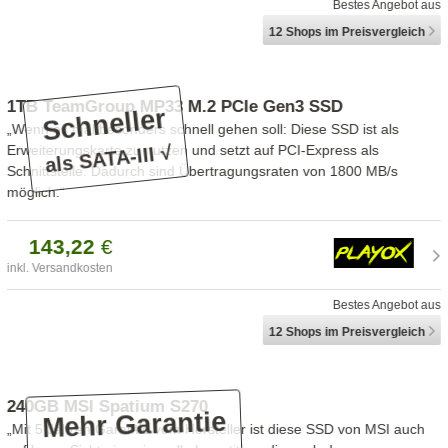
Bestes Angebot aus
12 Shops
im Preisvergleich
1TB TeamGroup MP33 M.2 PCIe Gen3 SSD
Schneller
„Wenn es mal besonders schnell gehen soll: Diese SSD ist als
als SATA-III √
Erweiterungskarte zu nutzen und setzt auf PCI-Express als
Schnittstelle. Dadurch sind Übertragungsraten von 1800 MB/s
möglich.“
143,
22
€
inkl. Versandkosten
Bestes Angebot aus
12 Shops
im Preisvergleich
240GB MSI Spatium S270
Mehr Garantie
„Mit 5 Jahren Garantie vom Hersteller ist diese SSD von MSI auch