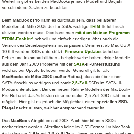
Weiterhin gibt es bei den MacBooks je nach Modell und Baujahr
verschiedene Sachen zu beachten:
Beim
MacBook Pro
kann es durchaus sein, dass bei älteren
Modellen ab Mitte 2006 der für SSDs wichtige
TRIM
-Befehl noch
aktiviert werden muss. Dies kann man
mit dem kleinen Programm
"TRIM-Enabler"
schnell und einfach erledigen. Aber auch die
Version des Betriebssystems muss passen: Denn erst ab Mac OS X
10.6.8 werden SSDs unterstützt.
Firmware
-Updates
beheben
Fehler und Inkompatibilitäten - beispielsweise haben einige Modelle
aus dem Jahr 2009 Probleme mit der
SATA
-III-Unterstützung
,
welches per Update behoben wurde. Generell gilt für alle
MacBooks ab Mitte 2006 (außer Retina)
, dass sie über einen
SATA-Anschluss verfügen und somit
2,5-Zoll
-SSDs im SATA-III-
Modus unterstützen. Bei den neuen Retina-Modellen der MacBook-
Pro-Reihe ist das Aufrüsten einer normalen 2,5-Zoll-SSD nicht mehr
möglich. Hier gibt es jedoch die Möglichkeit einen
speziellen SSD-
Riegel
nachzurüsten, welcher entsprechend teurer ist.
Das
MacBook Air
gibt es seit 2008. Auch hier können SSDs
nachgerüstet werden. Allerdings keine im 2,5''-Format. Im MacBook
Air finden nur
SSDs mit 1,8 Zoll Platz
. Diese müssen jedoch mit der