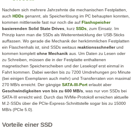
Nachdem sich mehrere Jahrzehnte die mechanischen Festplatten,
auch
HDDs
genannt, als Speicherlösung im PC behaupten konnten,
kommen mittlerweile fast nur noch die auf
Flashspeicher
basierenden Solid State Drives
, kurz
SSDs
, zum Einsatz. Im
Prinzip kann man die SSDs als Weiterentwicklung der USB-Sticks
auffassen. Wo gerade die Mechanik der herkömmlichen Festplatten
ein Flaschenhals ist, sind SSDs weitaus
reaktionsschneller
und
kommen komplett
ohne Mechanik
aus. Um Daten zu Lesen oder
zu Schreiben, müssen die in der Festplatte enthaltenen
magnetischen Speicherscheiben und der Lesekopf erst einmal in
Fahrt kommen. Dabei werden bis zu 7200 Umdrehungen pro Minute
(bei einigen Exemplaren auch mehr) und Transferraten von maximal
270 MB/s erreicht. Der gängige
SATA-III-Port
erlaubt aber
Geschwindigkeiten von bis zu 600 MB/s
, was nur von SSDs bei
SATA-III erreicht wird. Durch das NVMe-Protokoll erreichen aktuelle
M.2-SSDs über die PCIe-Express-Schnittstelle sogar bis zu 15000
MB/s (PCIe 5.0).
Vorteile einer SSD