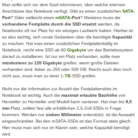
Man sollte sich vor dem Kauf informieren, über welche internen
Anschlüsse das Notebook verfügt. Gibt es einen zusätzlichen
SATA
-
Port
? Oder vielleicht einen
mSATA
-Port
? Meistens muss die
vorhandene Festplatte durch die SSD ersetzt
werden, da
Notebooks oft nur Platz für ein einziges Laufwerk haben. Hierbei ist
es also wichtig, sich vorab Gedanken über die benötigte
Kapazität
zu machen. Hat man einen zusätzlichen Festplattenkäfig im
Notebook, reicht eine SSD ab 60
Gigabyte
um das Betriebssystem
darauf zu installieren. Ist nur ein Platz vorhanden, sollte man
mindestens zu 120 Gigabyte
greifen, wenn große Dateien
vorhanden sind, lieber zu 250 oder 500 GB. Reicht auch dies noch
nicht aus, muss man zu einer 1-
TB
-SSD greifen.
Nicht nur die Information zur Anzahl der Festplattenslots im
Notebook ist wichtig. Auch die
maximal erlaubte Bauhöhe
von
Hersteller zu Hersteller und Modell kann variieren. Hat man bis
9,5
mm
Platz, sollten fast alle erhältlichen 2,5-Zoll-SSDs in Frage
kommen. Werden nur
sieben Millimeter
unterstützt, ist die Auswahl
eingeschränkter. Bei den mSATA-SSDs ist das Format stets gleich.
Hier muss man sich nur im Klaren sein, welche Kapazität benötigt
wird.