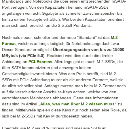
Mainboards und Notebooks die über einen entsprechenden mSATA-
Port verfügen. Von den Kapazitäten her sind mSATA-SSDs
angefangen von acht Gigabyte als schneller Zwischenspeicher bis
hin zu einem Terabyte erhältlich. Wie bei den Kapazitäten orientiert
man sich auch preislich an die 2,5-Zoll-Pendants.
Nochmals neuer, schneller und der neue "Standard" ist das
M.2-
Format
, welches anfangs lediglich für Notebooks angedacht war.
Dieser Standard ermöglicht
Übertragungsraten von bis zu 15000
MByte/s (via PCIe 5.0)
. Realisiert wird dies durch die direkte
Anbindung an
PCI-Express
. Allerdings gibt es auch M.2-SSDs, die
über SATA kommunizieren und deswegen keinen
Geschwindigkeitsvorteil bieten. Was den Preis betrifft, sind M.2-
SSDs mit PCIe-Anbindung teurer als die anderen Formate, weil sie
deutlich schneller sind. Anfangs musste man beim M.2-Format noch
auf die verschiedenen Anschluss-Keys achten, welche von den
verschiedenen Mainboards abhängen. Genauere Informationen
dazu sind im Artikel
„Alles, was man über M.2 wissen muss“
zu
finden. Mittlerweile spielen diese Keys nur noch selten eine Rolle, da
sich bei M.2-SSDs mit Key M durchgesetzt haben.
Ebenfalls wie M.2 via PCI-Express sind spezielle SSDs im