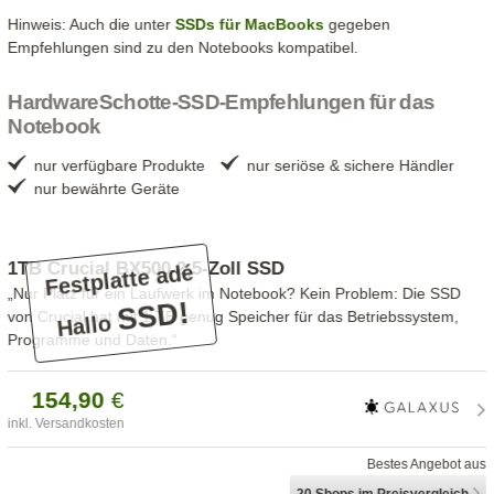
Hinweis: Auch die unter
SSDs für MacBooks
gegeben
Empfehlungen sind zu den Notebooks kompatibel.
HardwareSchotte-SSD-Empfehlungen für das
Notebook
nur verfügbare Produkte
nur seriöse & sichere Händler
nur bewährte Geräte
1TB Crucial BX500 2,5-Zoll SSD
Festplatte adé
„Nur Platz für ein Laufwerk im Notebook? Kein Problem: Die SSD
SSD!
von Crucial hat mit 1 TB genug Speicher für das Betriebssystem,
Hallo
Programme und Daten.“
154,
90
€
inkl. Versandkosten
Bestes Angebot aus
20 Shops
im Preisvergleich