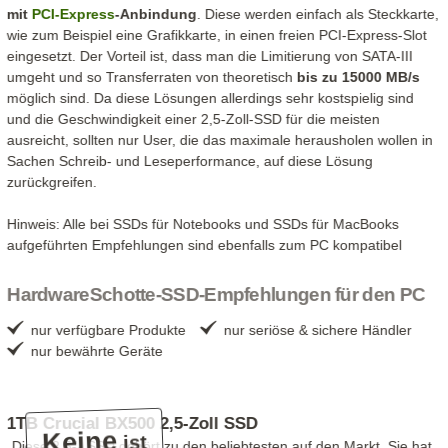
mit
PCI-Express
-Anbindung
. Diese werden einfach als Steckkarte,
wie zum Beispiel eine Grafikkarte, in einen freien PCI-Express-Slot
eingesetzt. Der Vorteil ist, dass man die Limitierung von SATA-III
umgeht und so Transferraten von theoretisch
bis zu 15000 MB/s
möglich sind. Da diese Lösungen allerdings sehr kostspielig sind
und die Geschwindigkeit einer 2,5-Zoll-SSD für die meisten
ausreicht, sollten nur User, die das maximale herausholen wollen in
Sachen Schreib- und Leseperformance, auf diese Lösung
zurückgreifen.
Hinweis: Alle bei SSDs für Notebooks und SSDs für MacBooks
aufgeführten Empfehlungen sind ebenfalls zum PC kompatibel
HardwareSchotte-SSD-Empfehlungen für den PC
nur verfügbare Produkte
nur seriöse & sichere Händler
nur bewährte Geräte
1TB Crucial BX500 2,5-Zoll SSD
Keine
ist
„Diese 2,5''- SSD gehört zu den beliebtesten auf den Markt. Sie hat