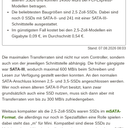
älteren SSDs und können 14900 MB/s bei PCI-Express-
Modellen betragen.
Die beliebtesten Baugrößen sind 2,5 Zoll-SSDs. Dabei sind
noch 0 SSDs mit SATA-II- und 241 mit einer SATA-III-
Schnittstelle ausgestattet.
Im günstigsten Fall kostet bei den 2,5-Zoll-Modellen ein
Gigabyte 0,09 €, im Durchschnitt 0,54 €.
Stand: 07.08.2026 08:03
Die maximalen Transferraten sind nicht nur vom Controller, sondern
auch von der jeweiligen Schnittstelle abhängig. Die früher gängigste
war
SATA-III
, wodurch maximal 600 MB/s beim Schreiben und
Lesen zur Verfügung gestellt werden konnten. An den normalen
SATA-Anschluss können 2,5- und 3,5-SSDs angeschlossen werden.
Wer noch einen älteren SATA-II-Port besitzt, kann zwar
grundsätzlich auch eine SSD nutzen, muss sich dann aber mit
Transferraten von bis zu 300 MB/s zufriedengeben.
Weitaus kompakter als die 2,5-Zoll-SSDs waren SSDs im
mSATA-
Format
, die allerdings nur noch in Spezialfällen eine Rolle spielen -
dabei steht das „m“ für Mini. Kompatibel sind diese SSDs zu