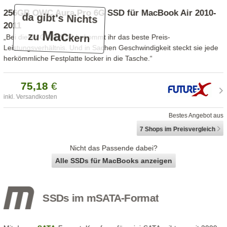
256GB OWC Aura Pro 6G SSD für MacBook Air 2010-
da gibt's Nichts
2011
Mac
zu
kern
„Bei dieser OWC-SSD bekommt ihr das beste Preis-
Leistungsverhältnis. Und in Sachen Geschwindigkeit steckt sie jede
herkömmliche Festplatte locker in die Tasche.“
75,
18
€
inkl. Versandkosten
Bestes Angebot aus
7 Shops
im Preisvergleich
Nicht das Passende dabei?
Alle SSDs für MacBooks anzeigen
SSDs im mSATA-Format