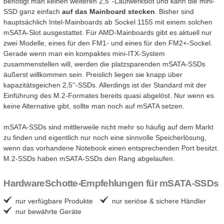
benötigt man keinen weiteren 2,5''-Laufwerkslot und kann die mini-
SSD ganz einfach
auf das Mainboard stecken
. Bisher sind
hauptsächlich Intel-Mainboards ab Sockel 1155 mit einem solchen
mSATA-Slot ausgestattet. Für AMD-Mainboards gibt es aktuell nur
zwei Modelle, eines für den FM1- und eines für den FM2+-Sockel.
Gerade wenn man ein kompaktes mini-ITX-System
zusammenstellen will, werden die platzsparenden mSATA-SSDs
äußerst willkommen sein. Preislich liegen sie knapp über
kapazitätsgeichen 2,5''-SSDs. Allerdings ist der Standard mit der
Einführung des M.2-Formates bereits quasi abgelöst. Nur wenn es
keine Alternative gibt, sollte man noch auf mSATA setzen.
mSATA-SSDs sind mittlerweile nicht mehr so häufig auf dem Markt
zu finden und eigentlich nur noch eine sinnvolle Speicherlösung,
wenn das vorhandene Notebook einen entsprechenden Port besitzt.
M.2-SSDs haben mSATA-SSDs den Rang abgelaufen.
HardwareSchotte-Empfehlungen für mSATA-SSDs
nur verfügbare Produkte
nur seriöse & sichere Händler
nur bewährte Geräte