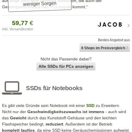
auf lange Sicht eine sinnvolle Investition, die auch der
weniger Sorgen
Gesamtperformance des PCs zugute kommt.“
59,
77
€
inkl. Versandkosten
Bestes Angebot aus
8 Shops
im Preisvergleich
Nicht das Passende dabei?
Alle SSDs für PCs anzeigen
SSDs für Notebooks
Es gibt viele Gründe sein Notebook mit einer
SSD
zu Erweitern.
Nicht nur der
Geschwindigkeitszuwachs ist immens
- auch wird
das
Gewicht
durch das Kunststoff-Gehäuse und den leichten
Flashspeicher bedingt,
reduziert
. Außerdem ist der Betrieb
komplett lautlos
, da eine SSD keine Geräuschemissionen aufweist.