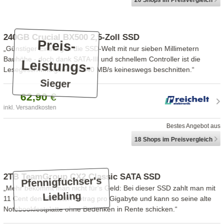
240GB Crucial BX500 2,5-Zoll SSD
Preis-
„Günstiger Einstieg in die SSD-Welt mit nur sieben Millimetern
Bauhöhe - doch dank SATA-III und schnellem Controller ist die
Leistungs-
Lesegeschwindigkeit mit 540 MB/s keineswegs beschnitten.“
Sieger
62,
90
€
inkl. Versandkosten
Bestes Angebot aus
18 Shops
im Preisvergleich
2TB TeamGroup CX2 Classic SATA SSD
Pfennigfuchser's
„Mehr bekommt man nicht für's Geld: Bei dieser SSD zahlt man mit
Liebling
11 Cent den kleinsten Betrag pro Gigabyte und kann so seine alte
Notebookfestplatte ohne Bedenken in Rente schicken.“