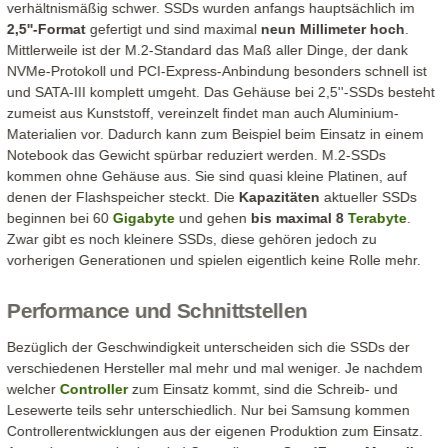
verhältnismäßig schwer. SSDs wurden anfangs hauptsächlich im
2,5''-Format
gefertigt und sind maximal
neun Millimeter hoch
.
Mittlerweile ist der M.2-Standard das Maß aller Dinge, der dank
NVMe-Protokoll und PCI-Express-Anbindung besonders schnell ist
und SATA-III komplett umgeht. Das Gehäuse bei 2,5''-SSDs besteht
zumeist aus Kunststoff, vereinzelt findet man auch Aluminium-
Materialien vor. Dadurch kann zum Beispiel beim Einsatz in einem
Notebook das Gewicht spürbar reduziert werden. M.2-SSDs
kommen ohne Gehäuse aus. Sie sind quasi kleine Platinen, auf
denen der Flashspeicher steckt. Die
Kapazitäten
aktueller SSDs
beginnen bei 60
Gigabyte
und gehen
bis maximal 8
Terabyte
.
Zwar gibt es noch kleinere SSDs, diese gehören jedoch zu
vorherigen Generationen und spielen eigentlich keine Rolle mehr.
Performance und Schnittstellen
Bezüglich der Geschwindigkeit unterscheiden sich die SSDs der
verschiedenen Hersteller mal mehr und mal weniger. Je nachdem
welcher
Controller
zum Einsatz kommt, sind die Schreib- und
Lesewerte teils sehr unterschiedlich. Nur bei Samsung kommen
Controllerentwicklungen aus der eigenen Produktion zum Einsatz.