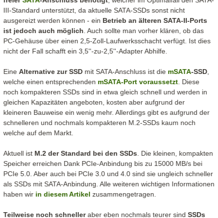
freier
SATA
-Anschluss benötigt
, welcher im Optimalfall den SATA-
III-Standard unterstützt, da aktuelle SATA-SSDs sonst nicht
ausgereizt werden können - ein
Betrieb an älteren SATA-II-Ports
ist jedoch auch möglich
. Auch sollte man vorher klären, ob das
PC-Gehäuse über einen 2,5-Zoll-Laufwerksschacht verfügt. Ist dies
nicht der Fall schafft ein 3,5''-zu-2,5''-Adapter Abhilfe.
Eine
Alternative zur SSD
mit SATA-Anschluss ist die
mSATA
-SSD
,
welche einen entsprechenden
mSATA-Port voraussetzt
. Diese
noch kompakteren SSDs sind in etwa gleich schnell und werden in
gleichen Kapazitäten angeboten, kosten aber aufgrund der
kleineren Bauweise ein wenig mehr. Allerdings gibt es aufgrund der
schnelleren und nochmals kompakteren M.2-SSDs kaum noch
welche auf dem Markt.
Aktuell ist
M.2 der Standard bei den SSDs
. Die kleinen, kompakten
Speicher erreichen Dank PCIe-Anbindung bis zu 15000 MB/s bei
PCIe 5.0. Aber auch bei PCIe 3.0 und 4.0 sind sie ungleich schneller
als SSDs mit SATA-Anbindung. Alle weiteren wichtigen Informationen
haben wir
in diesem Artikel
zusammengetragen.
Teilweise noch schneller
aber eben nochmals teurer sind
SSDs