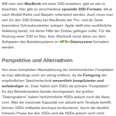
Will man sein
MacBook
mit einer SSD erweitern, gibt es viel zu
beachten. Hier gibt es verschiedene
spezielle SSD-Formate
, die je
nach Modell-Reihe und Baujahr unterstützt werden. Auch muss man
sich für den SSD-Einbau bei MacBooks der Pro- und Air-Serie
besondere Schraubendreher zulegen. Apple stellt eine ausführliche
Anleitung bereit, mit deren Hilfe der Einbau gelingen sollte. Für die
Nutzung einer SSD im Mac, bzw. Macbook muss diese vor dem
Aufspielen des Betriebssystems im
HFS+
-Dateisystem
formatiert
werden.
Perspektive und Alternativen
Von einer kompletten Wachablösung der herkömmlichen Festplatten
ist man allerdings noch ein wenig entfernt, da die
Fertigung
der
empfindlichen Speichertechnik
wesentlich komplizierter und
aufwändiger
ist. Zwar haben sich SSDs als primäre "Festplatten"
für das Betriebssystem bereits durchgesetzt, bei großen
"Datengräbern" haben herkömmliche HDDs jedoch noch die Nase
vorn. Was die maximale Kapazität von aktuell acht Terabyte betrifft,
können SSDs mittlweile durchaus konkurrieren, durch die deutlich
höheren Preise bei den SSDs sind die HDDs jedoch noch nicht