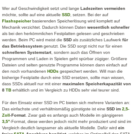
Wer auf Geschwindigkeit setzt und lange
Ladezeiten vermeiden
möchte, sollte auf eine aktuelle
SSD
, setzen. Bei der auf
Flashspeicher
basierenden Speicherlösung wird komplett auf
Mechanik verzichtet. Dadurch können Daten
wesentlich schneller
als bei den herkömmlichen Festplatten gelesen und geschrieben
werden. Beim PC wird meist die
SSD
als zusätzliches Laufwerk
für
das Betriebssystem
genutzt. Die SSD sorgt nicht nur für einen
schnelleren Systemstart
, sondern auch das Öffnen von
Programmen und Laden in Spielen geht spürbar zügiger. Größere
Dateien und selten genutzte Programme können dann einfach auf
den noch vorhandenen
HDDs
gespeichert werden. Will man die
bisherige Festplatte durch eine SSD ersetzen, sollte man wissen,
dass SSDs aktuell nur mit einer
maximalen Speicherkapazität von
8
TB
erhältlich und im Vergleich zu HDDs sehr viel teurer sind.
Für den Einsatz einer SSD im PC bieten sich mehrere Varianten an:
Das einfachste und verhältnismäßig günstigste ist eine
SSD im
2,5-
Zoll
-Format
. Zwar gab es anfangs auch Modelle im gängigeren
3,5''
-Format, diese werden jedoch nicht mehr produziert und sind im
Vergleich deutlich langsamer als aktuelle Modelle. Dafür wird
ein