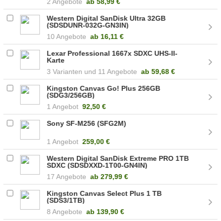
2 Angebote
ab
58,99 €
Western Digital SanDisk Ultra 32GB
(SDSDUNR-032G-GN3IN)
10 Angebote
ab
16,11 €
Lexar Professional 1667x SDXC UHS-II-
Karte
3
11 Angebote
ab
59,68 €
Kingston Canvas Go! Plus 256GB
(SDG3/256GB)
1 Angebot
92,50 €
Sony SF-M256 (SFG2M)
1 Angebot
259,00 €
Western Digital SanDisk Extreme PRO 1TB
SDXC (SDSDXXD-1T00-GN4IN)
17 Angebote
ab
279,99 €
Kingston Canvas Select Plus 1 TB
(SDS3/1TB)
8 Angebote
ab
139,90 €