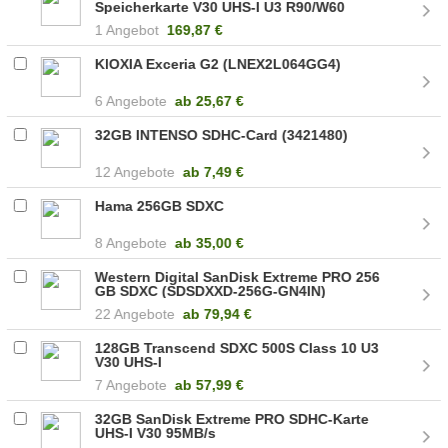
Speicherkarte V30 UHS-I U3 R90/W60
1 Angebot
169,87 €
KIOXIA Exceria G2 (LNEX2L064GG4)
6 Angebote
ab
25,67 €
32GB INTENSO SDHC-Card (3421480)
12 Angebote
ab
7,49 €
Hama 256GB SDXC
8 Angebote
ab
35,00 €
Western Digital SanDisk Extreme PRO 256
GB SDXC (SDSDXXD-256G-GN4IN)
22 Angebote
ab
79,94 €
128GB Transcend SDXC 500S Class 10 U3
V30 UHS-I
7 Angebote
ab
57,99 €
32GB SanDisk Extreme PRO SDHC-Karte
UHS-I V30 95MB/s