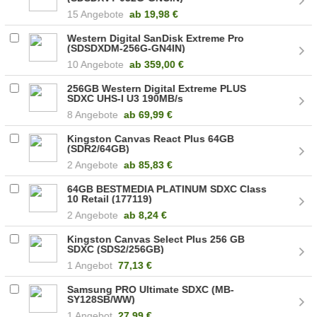
15 Angebote
ab
19,98 €
Western Digital SanDisk Extreme Pro
(SDSDXDM-256G-GN4IN)
10 Angebote
ab
359,00 €
256GB Western Digital Extreme PLUS
SDXC UHS-I U3 190MB/s
8 Angebote
ab
69,99 €
Kingston Canvas React Plus 64GB
(SDR2/64GB)
2 Angebote
ab
85,83 €
64GB BESTMEDIA PLATINUM SDXC Class
10 Retail (177119)
2 Angebote
ab
8,24 €
Kingston Canvas Select Plus 256 GB
SDXC (SDS2/256GB)
1 Angebot
77,13 €
Samsung PRO Ultimate SDXC (MB-
SY128SB/WW)
1 Angebot
27,99 €