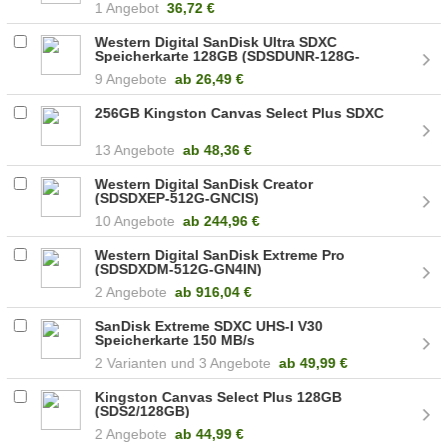
1 Angebot
36,72 €
Western Digital SanDisk Ultra SDXC
Speicherkarte 128GB (SDSDUNR-128G-
GN3IN)
9 Angebote
ab
26,49 €
256GB Kingston Canvas Select Plus SDXC
13 Angebote
ab
48,36 €
Western Digital SanDisk Creator
(SDSDXEP-512G-GNCIS)
10 Angebote
ab
244,96 €
Western Digital SanDisk Extreme Pro
(SDSDXDM-512G-GN4IN)
2 Angebote
ab
916,04 €
SanDisk Extreme SDXC UHS-I V30
Speicherkarte 150 MB/s
2
3 Angebote
ab
49,99 €
Kingston Canvas Select Plus 128GB
(SDS2/128GB)
2 Angebote
ab
44,99 €