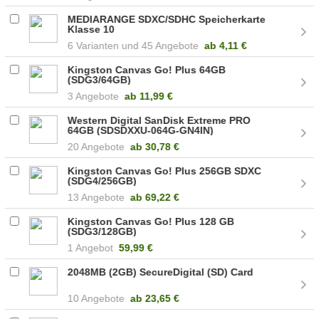
MEDIARANGE SDXC/SDHC Speicherkarte
Klasse 10
6
45 Angebote
ab
4,11 €
Kingston Canvas Go! Plus 64GB
(SDG3/64GB)
3 Angebote
ab
11,99 €
Western Digital SanDisk Extreme PRO
64GB (SDSDXXU-064G-GN4IN)
20 Angebote
ab
30,78 €
Kingston Canvas Go! Plus 256GB SDXC
(SDG4/256GB)
13 Angebote
ab
69,22 €
Kingston Canvas Go! Plus 128 GB
(SDG3/128GB)
1 Angebot
59,99 €
2048MB (2GB) SecureDigital (SD) Card
10 Angebote
ab
23,65 €