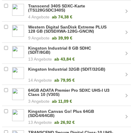
Transcend 340S SDXC-Karte
(TS128GSDC340S)
4 Angebote
ab
74,38 €
Western Digital SanDisk Extreme PLUS
128 GB (SDSDXWA-128G-GNCIN)
9 Angebote
ab
39,99 €
Kingston Industrial 8 GB SDHC
(SDIT/8GB)
13 Angebote
ab
43,84 €
Kingston Industrial 32GB (SDIT/32GB)
14 Angebote
ab
79,95 €
64GB ADATA Premier Pro SDXC UHS-I U3
Class 10 (V30S)
3 Angebote
ab
11,09 €
Kingston Canvas Go! Plus 64GB
(SDG4/64GB)
13 Angebote
ab
26,92 €
TRANSCEND Secure Digital Class-10 UHS-