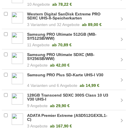
10 Angebote
ab
78,22 €
Western Digital SanDisk Extreme PRO
SDXC UHS-II-Speicherkarten
3
32 Angebote
ab
89,00 €
Samsung PRO Ultimate 512GB (MB-
SY512SB/WW)
11 Angebote
ab
70,89 €
Samsung PRO Ultimate SDXC (MB-
SY256SB/WW)
2 Angebote
ab
42,00 €
Samsung PRO Plus SD-Karte UHS-I V30
4
6 Angebote
ab
14,99 €
128GB Transcend SDXC 300S Class 10 U3
V30 UHS-I
9 Angebote
ab
29,90 €
ADATA Premier Extreme (ASD512GEX3L1-
C)
3 Angebote
ab
167,90 €