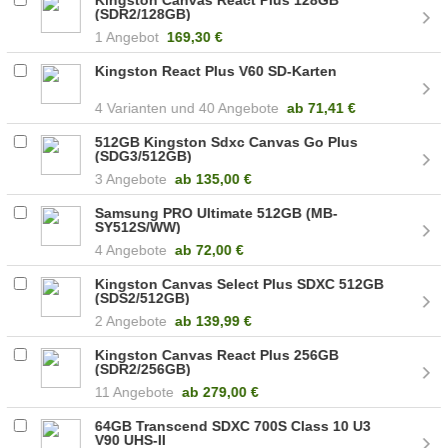
(SDR2/128GB)
1 Angebot
169,30 €
Kingston React Plus V60 SD-Karten
4
40 Angebote
ab
71,41 €
512GB Kingston Sdxc Canvas Go Plus
(SDG3/512GB)
3 Angebote
ab
135,00 €
Samsung PRO Ultimate 512GB (MB-
SY512S/WW)
4 Angebote
ab
72,00 €
Kingston Canvas Select Plus SDXC 512GB
(SDS2/512GB)
2 Angebote
ab
139,99 €
Kingston Canvas React Plus 256GB
(SDR2/256GB)
11 Angebote
ab
279,00 €
64GB Transcend SDXC 700S Class 10 U3
V90 UHS-II