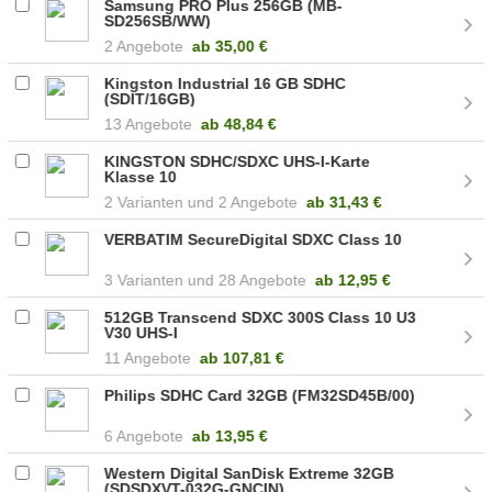
Samsung PRO Plus 256GB (MB-
SD256SB/WW)
2 Angebote
ab
35,00 €
Kingston Industrial 16 GB SDHC
(SDIT/16GB)
13 Angebote
ab
48,84 €
KINGSTON SDHC/SDXC UHS-I-Karte
Klasse 10
2
2 Angebote
ab
31,43 €
VERBATIM SecureDigital SDXC Class 10
3
28 Angebote
ab
12,95 €
512GB Transcend SDXC 300S Class 10 U3
V30 UHS-I
11 Angebote
ab
107,81 €
Philips SDHC Card 32GB (FM32SD45B/00)
6 Angebote
ab
13,95 €
Western Digital SanDisk Extreme 32GB
(SDSDXVT-032G-GNCIN)