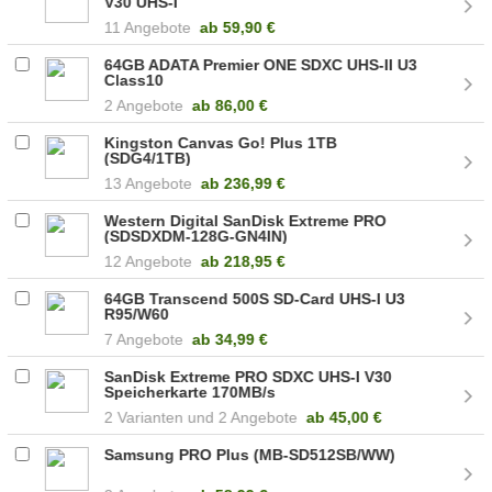
V30 UHS-I
11 Angebote
ab
59,90 €
64GB ADATA Premier ONE SDXC UHS-II U3
Class10
2 Angebote
ab
86,00 €
Kingston Canvas Go! Plus 1TB
(SDG4/1TB)
13 Angebote
ab
236,99 €
Western Digital SanDisk Extreme PRO
(SDSDXDM-128G-GN4IN)
12 Angebote
ab
218,95 €
64GB Transcend 500S SD-Card UHS-I U3
R95/W60
7 Angebote
ab
34,99 €
SanDisk Extreme PRO SDXC UHS-I V30
Speicherkarte 170MB/s
2
2 Angebote
ab
45,00 €
Samsung PRO Plus (MB-SD512SB/WW)