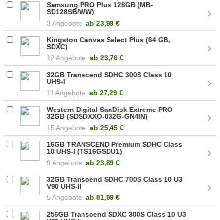
Samsung PRO Plus 128GB (MB-
SD128SB/WW)
3 Angebote
ab
23,99 €
Kingston Canvas Select Plus (64 GB,
SDXC)
12 Angebote
ab
23,76 €
32GB Transcend SDHC 300S Class 10
UHS-I
11 Angebote
ab
27,29 €
Western Digital SanDisk Extreme PRO
32GB (SDSDXXO-032G-GN4IN)
15 Angebote
ab
25,45 €
16GB TRANSCEND Premium SDHC Class
10 UHS-I (TS16GSDU1)
9 Angebote
ab
23,89 €
32GB Transcend SDHC 700S Class 10 U3
V90 UHS-II
5 Angebote
ab
81,99 €
256GB Transcend SDXC 300S Class 10 U3