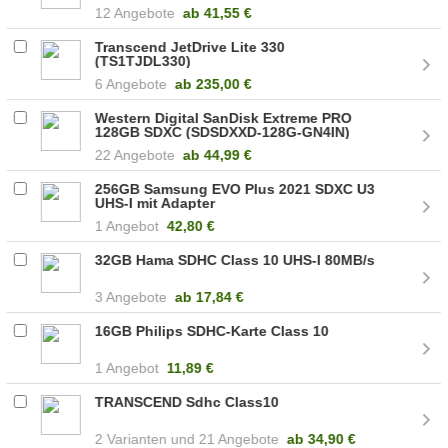
12 Angebote
ab
41,55 €
Transcend JetDrive Lite 330
(TS1TJDL330)
6 Angebote
ab
235,00 €
Western Digital SanDisk Extreme PRO
128GB SDXC (SDSDXXD-128G-GN4IN)
22 Angebote
ab
44,99 €
256GB Samsung EVO Plus 2021 SDXC U3
UHS-I mit Adapter
1 Angebot
42,80 €
32GB Hama SDHC Class 10 UHS-I 80MB/s
3 Angebote
ab
17,84 €
16GB Philips SDHC-Karte Class 10
1 Angebot
11,89 €
TRANSCEND Sdhc Class10
2
21 Angebote
ab
34,90 €