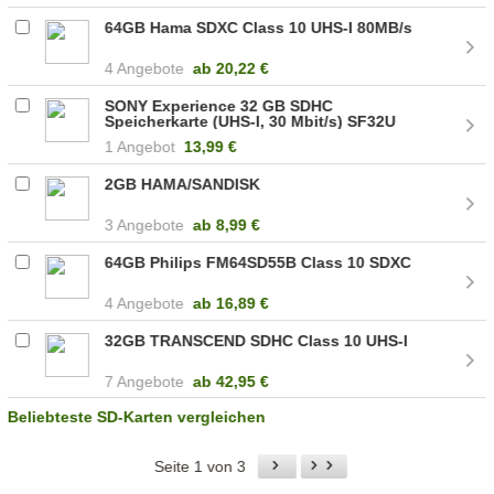
64GB Hama SDXC Class 10 UHS-I 80MB/s
4 Angebote
ab
20,22 €
SONY Experience 32 GB SDHC
Speicherkarte (UHS-I, 30 Mbit/s) SF32U
1 Angebot
13,99 €
2GB HAMA/SANDISK
3 Angebote
ab
8,99 €
64GB Philips FM64SD55B Class 10 SDXC
4 Angebote
ab
16,89 €
32GB TRANSCEND SDHC Class 10 UHS-I
7 Angebote
ab
42,95 €
Beliebteste SD-Karten vergleichen
Seite 1 von 3