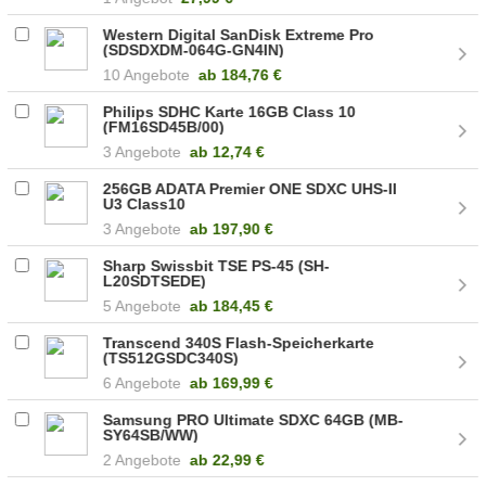
Western Digital SanDisk Extreme Pro
(SDSDXDM-064G-GN4IN)
10 Angebote
ab
184,76 €
Philips SDHC Karte 16GB Class 10
(FM16SD45B/00)
3 Angebote
ab
12,74 €
256GB ADATA Premier ONE SDXC UHS-II
U3 Class10
3 Angebote
ab
197,90 €
Sharp Swissbit TSE PS-45 (SH-
L20SDTSEDE)
5 Angebote
ab
184,45 €
Transcend 340S Flash-Speicherkarte
(TS512GSDC340S)
6 Angebote
ab
169,99 €
Samsung PRO Ultimate SDXC 64GB (MB-
SY64SB/WW)
2 Angebote
ab
22,99 €