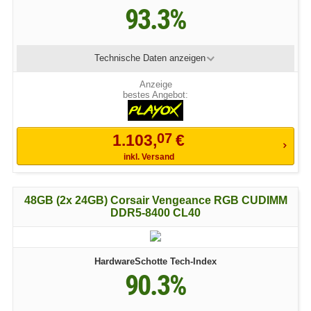
93.3%
Technische Daten
anzeigen
bestes Angebot:
07
1.103,
€
inkl. Versand
48GB (2x 24GB) Corsair Vengeance RGB CUDIMM
DDR5-8400 CL40
HardwareSchotte Tech-Index
90.3%