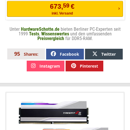
59
673,
€
inkl. Versand
Unter
HardwareSchotte.de
bieten Berliner PC-Experten seit
1999
Tests
,
Wissenswertes
und den umfassenden
Preisvergleich
für DDR5-RAM.
95
Facebook
Twitter
Shares:
Instagram
Pinterest