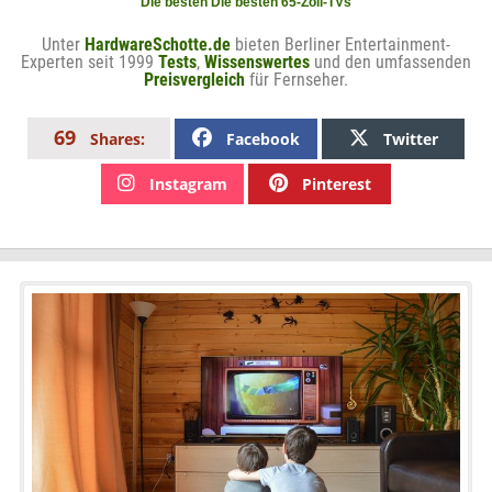
Die besten Die besten 65-Zoll-TVs
Unter
HardwareSchotte.de
bieten Berliner Entertainment-
Experten seit 1999
Tests
,
Wissenswertes
und den umfassenden
Preisvergleich
für Fernseher.
69
Facebook
Twitter
Shares:
Instagram
Pinterest