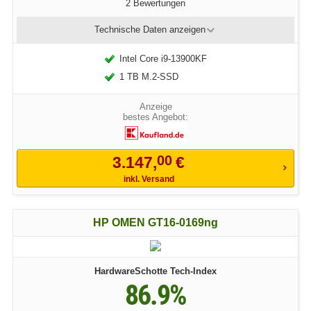
2 Bewertungen
Technische Daten
anzeigen
Intel Core i9-13900KF
1 TB M.2-SSD
bestes Angebot:
00
3.147,
€
inkl. Versand
HP OMEN GT16-0169ng
HardwareSchotte Tech-Index
86.9%