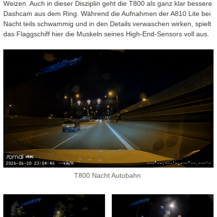
Weizen. Auch in dieser Disziplin geht die T800 als ganz klar bessere
Dashcam aus dem Ring. Während die Aufnahmen der A810 Lite bei
Nacht teils schwammig und in den Details verwaschen wirken, spielt
das Flaggschiff hier die Muskeln seines High-End-Sensors voll aus.
T800 Nacht Autobahn