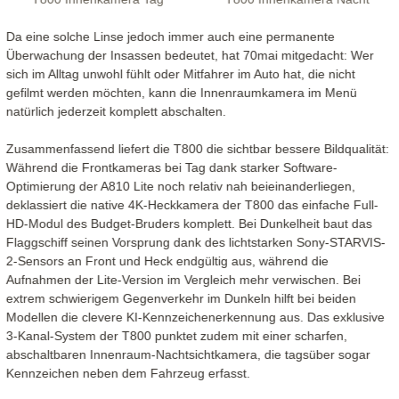
Da eine solche Linse jedoch immer auch eine permanente
Überwachung der Insassen bedeutet, hat 70mai mitgedacht: Wer
sich im Alltag unwohl fühlt oder Mitfahrer im Auto hat, die nicht
gefilmt werden möchten, kann die Innenraumkamera im Menü
natürlich jederzeit komplett abschalten.
Zusammenfassend liefert die T800 die sichtbar bessere Bildqualität:
Während die Frontkameras bei Tag dank starker Software-
Optimierung der A810 Lite noch relativ nah beieinanderliegen,
deklassiert die native 4K-Heckkamera der T800 das einfache Full-
HD-Modul des Budget-Bruders komplett. Bei Dunkelheit baut das
Flaggschiff seinen Vorsprung dank des lichtstarken Sony-STARVIS-
2-Sensors an Front und Heck endgültig aus, während die
Aufnahmen der Lite-Version im Vergleich mehr verwischen. Bei
extrem schwierigem Gegenverkehr im Dunkeln hilft bei beiden
Modellen die clevere KI-Kennzeichenerkennung aus. Das exklusive
3-Kanal-System der T800 punktet zudem mit einer scharfen,
abschaltbaren Innenraum-Nachtsichtkamera, die tagsüber sogar
Kennzeichen neben dem Fahrzeug erfasst.