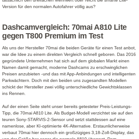
tatsächlich den dreifachen Mehrwert oder reicht die smarte Lite-
Version für den normalen Autofahrer völlig aus?
Dashcamvergleich: 70mai A810 Lite
gegen T800 Premium im Test
Als uns der Hersteller 70mai die beiden Geräte für einen Test anbot,
war die Idee zu einem direkten Vergleich schnell geboren. Das 2016
gegründete Unternehmen hat sich auf dem globalen Markt einen
Namen damit gemacht, moderne Dashcams zu erschwinglichen
Preisen anzubieten -und das mit App-Anbindungen und intelligenten
Parkwächtern. Doch mit den beiden uns zugesandten Modellen
schickt der Hersteller zwei völlig unterschiedliche Gewichtsklassen
ins Rennen.
Auf der einen Seite steht unser bereits getesteter Preis-Leistungs-
Tipp, die 70mai A810 Lite. Als Budget-Modell verzichtet sie auf den
teuren Sony-STARVIS-2-Sensor und setzt stattdessen auf eine
namenlose, aber KI-optimierte 4K-Alternative. Erstaunlicherweise
verbaut 70mai hier dennoch ein großzügiges 3,18-Zoll-Display, das