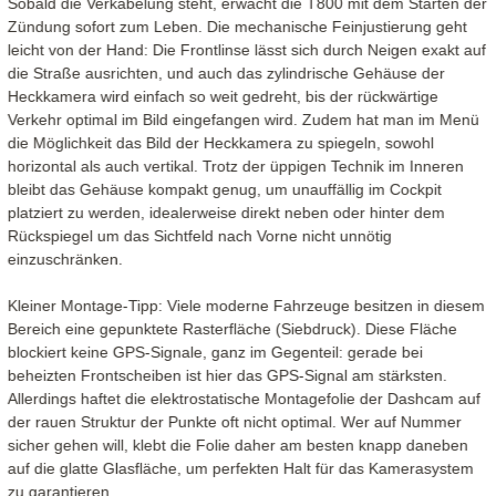
Sobald die Verkabelung steht, erwacht die T800 mit dem Starten der
Zündung sofort zum Leben. Die mechanische Feinjustierung geht
leicht von der Hand: Die Frontlinse lässt sich durch Neigen exakt auf
die Straße ausrichten, und auch das zylindrische Gehäuse der
Heckkamera wird einfach so weit gedreht, bis der rückwärtige
Verkehr optimal im Bild eingefangen wird. Zudem hat man im Menü
die Möglichkeit das Bild der Heckkamera zu spiegeln, sowohl
horizontal als auch vertikal. Trotz der üppigen Technik im Inneren
bleibt das Gehäuse kompakt genug, um unauffällig im Cockpit
platziert zu werden, idealerweise direkt neben oder hinter dem
Rückspiegel um das Sichtfeld nach Vorne nicht unnötig
einzuschränken.
Kleiner Montage-Tipp: Viele moderne Fahrzeuge besitzen in diesem
Bereich eine gepunktete Rasterfläche (Siebdruck). Diese Fläche
blockiert keine GPS-Signale, ganz im Gegenteil: gerade bei
beheizten Frontscheiben ist hier das GPS-Signal am stärksten.
Allerdings haftet die elektrostatische Montagefolie der Dashcam auf
der rauen Struktur der Punkte oft nicht optimal. Wer auf Nummer
sicher gehen will, klebt die Folie daher am besten knapp daneben
auf die glatte Glasfläche, um perfekten Halt für das Kamerasystem
zu garantieren.