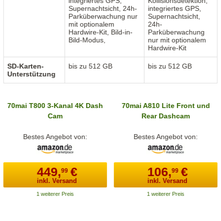
integriertes GPS,
Kollisionsdetektion,
Supernachtsicht, 24h-
integriertes GPS,
Parküberwachung nur
Supernachtsicht,
mit optionalem
24h-
Hardwire-Kit, Bild-in-
Parküberwachung
Bild-Modus,
nur mit optionalem
Hardwire-Kit
SD-Karten-
bis zu 512 GB
bis zu 512 GB
Unterstützung
70mai T800 3-Kanal 4K Dash
70mai A810 Lite Front und
Cam
Rear Dashcam
Bestes Angebot von:
Bestes Angebot von:
449,
€
106,
€
99
99
inkl. Versand
inkl. Versand
1 weiterer Preis
1 weiterer Preis