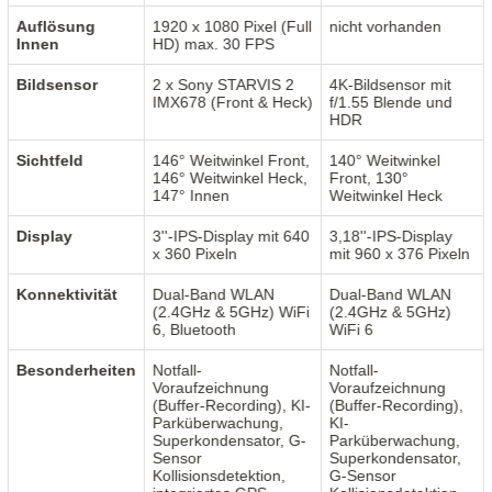
Auflösung
1920 x 1080 Pixel (Full
nicht vorhanden
Innen
HD) max. 30 FPS
Bildsensor
2 x Sony STARVIS 2
4K-Bildsensor mit
IMX678 (Front & Heck)
f/1.55 Blende und
HDR
Sichtfeld
146° Weitwinkel Front,
140° Weitwinkel
146° Weitwinkel Heck,
Front, 130°
147° Innen
Weitwinkel Heck
Display
3''-IPS-Display mit 640
3,18''-IPS-Display
x 360 Pixeln
mit 960 x 376 Pixeln
Konnektivität
Dual-Band WLAN
Dual-Band WLAN
(2.4GHz & 5GHz) WiFi
(2.4GHz & 5GHz)
6, Bluetooth
WiFi 6
Besonderheiten
Notfall-
Notfall-
Voraufzeichnung
Voraufzeichnung
(Buffer-Recording), KI-
(Buffer-Recording),
Parküberwachung,
KI-
Superkondensator, G-
Parküberwachung,
Sensor
Superkondensator,
Kollisionsdetektion,
G-Sensor