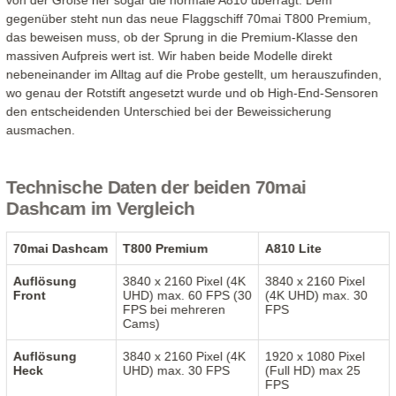
von der Größe her sogar die normale A810 überragt. Dem
gegenüber steht nun das neue Flaggschiff 70mai T800 Premium,
das beweisen muss, ob der Sprung in die Premium-Klasse den
massiven Aufpreis wert ist. Wir haben beide Modelle direkt
nebeneinander im Alltag auf die Probe gestellt, um herauszufinden,
wo genau der Rotstift angesetzt wurde und ob High-End-Sensoren
den entscheidenden Unterschied bei der Beweissicherung
ausmachen.
Technische Daten der beiden 70mai
Dashcam im Vergleich
70mai Dashcam
T800 Premium
A810 Lite
Auflösung
3840 x 2160 Pixel (4K
3840 x 2160 Pixel
Front
UHD) max. 60 FPS (30
(4K UHD) max. 30
FPS bei mehreren
FPS
Cams)
Auflösung
3840 x 2160 Pixel (4K
1920 x 1080 Pixel
Heck
UHD) max. 30 FPS
(Full HD) max 25
FPS