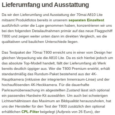
Lieferumfang und Ausstattung
Da wir den Lieferumfang und Ausstattung der 70mai A810 Lite
mitsamt Produktfotos bereits in unserem
separaten Einzeltest
ausführlich unter die Lupe genommen haben, konzentrieren wir uns
bei den folgenden Detailaufnahmen primär auf das neue Flaggschiff
T800 und zeigen weiter unten dann im direkten Vergleich, wo die
qualitativen und baulichen Unterschiede liegen.
Das Testpaket der 70mai T800 erreicht uns in einer vom Design her
gleichen Verpackung wie die A810 Lite. Da es sich hierbei jedoch um
das absolute Top-Modell handelt, fällt der Lieferumfang ab Werk
bereits deutlich üppiger aus. Wer die T800 Premium erwirbt, erhält
standardmäßig das Rundum-Paket bestehend aus der 4K-
Hauptkamera (inklusive der integrierten Innenraum-Linse) und der
hochauflösenden 4K-Heckkamera. Für die dauerhafte
Parkraumüberwachung im abgestellten Zustand lässt sich optional
ein passendes Hardwire-Kit auswählen. Um auch bei schwierigen
Lichtverhältnissen das Maximum an Bildqualität herauszuholen, hat
uns der Hersteller für den Test der T800 zusätzlich den optional
erhältlichen
CPL-Filter
beigelegt (Aufpreis von 26 Euro), der