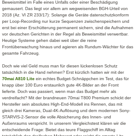
Beweismittel im Falle eines Unfalls oder einer Beschädigung
gemausert. Das liegt vor allem am wegweisenden BGH-Urteil von
2018 (Az. VI ZR 233/17): Solange die Geräte datenschutzkonform
per Loop-Recording nur kurze Sequenzen zwischenspeichern und
erst bei einer Erschütterung permanent sichern, sind die Aufnahmen
vor deutschen Gerichten in der Regel als Beweismittel verwertbar.
Heutige Systeme gehen dabei weit über die reine
Frontüberwachung hinaus und agieren als Rundum-Wächter für das
gesamte Fahrzeug.
Doch wie viel Geld muss man für diesen lückenlosen Schutz
tatsächlich in die Hand nehmen? Erst kürzlich hatten wir mit der
70mai A810 Lite
ein echtes Budget-Schnäppchen im Test, das für
knapp über 100 Euro erstaunlich gute 4K-Bilder an der Front
lieferte. Doch was passiert, wenn man das Budget mehr als
verdreifacht? Mit der brandneuen 70mai T800 Premium schickt der
Hersteller sein absolutes High-End-Modell ins Rennen, das mit
gleich drei Kameras, Dual-4K-Auflösung und dem modernen Sony-
STARVIS-2-Sensor die volle Absicherung des Innen- und
Außenraums verspricht. In unserem Vergleichstest klären wir die
entscheidende Frage: Bietet das teure Flaggschiff im Alltag