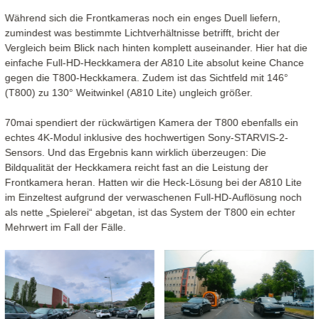
Während sich die Frontkameras noch ein enges Duell liefern,
zumindest was bestimmte Lichtverhältnisse betrifft, bricht der
Vergleich beim Blick nach hinten komplett auseinander. Hier hat die
einfache Full-HD-Heckkamera der A810 Lite absolut keine Chance
gegen die T800-Heckkamera. Zudem ist das Sichtfeld mit 146°
(T800) zu 130° Weitwinkel (A810 Lite) ungleich größer.
70mai spendiert der rückwärtigen Kamera der T800 ebenfalls ein
echtes 4K-Modul inklusive des hochwertigen Sony-STARVIS-2-
Sensors. Und das Ergebnis kann wirklich überzeugen: Die
Bildqualität der Heckkamera reicht fast an die Leistung der
Frontkamera heran. Hatten wir die Heck-Lösung bei der A810 Lite
im Einzeltest aufgrund der verwaschenen Full-HD-Auflösung noch
als nette „Spielerei“ abgetan, ist das System der T800 ein echter
Mehrwert im Fall der Fälle.