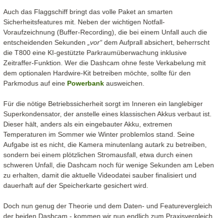
Auch das Flaggschiff bringt das volle Paket an smarten
Sicherheitsfeatures mit. Neben der wichtigen Notfall-
Voraufzeichnung (Buffer-Recording), die bei einem Unfall auch die
entscheidenden Sekunden
vor
dem Aufprall absichert, beherrscht
die T800 eine KI-gestützte Parkraumüberwachung inklusive
Zeitraffer-Funktion. Wer die Dashcam ohne feste Verkabelung mit
dem optionalen Hardwire-Kit betreiben möchte, sollte für den
Parkmodus auf eine
Powerbank
ausweichen.
Für die nötige Betriebssicherheit sorgt im Inneren ein langlebiger
Superkondensator, der anstelle eines klassischen Akkus verbaut ist.
Dieser hält, anders als ein eingebauter Akku, extremen
Temperaturen im Sommer wie Winter problemlos stand. Seine
Aufgabe ist es nicht, die Kamera minutenlang autark zu betreiben,
sondern bei einem plötzlichen Stromausfall, etwa durch einen
schweren Unfall, die Dashcam noch für wenige Sekunden am Leben
zu erhalten, damit die aktuelle Videodatei sauber finalisiert und
dauerhaft auf der Speicherkarte gesichert wird.
Doch nun genug der Theorie und dem Daten- und Featurevergleich
der beiden Dashcam - kommen wir nun endlich zum Praxisvergleich.