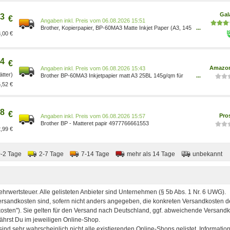
Gal
3
€
Preis vom 06.08.2026 15:51
Brother, Kopierpapier, BP-60MA3 Matte Inkjet Paper (A3, 145
...
,00 €
g/m ) BP60MA3
4
€
Amazon
Preis vom 06.08.2026 15:43
ätter)
Brother BP-60MA3 Inkjetpapier matt A3 25BL 145g/qm für
...
MFC-6490CW 6890CDW BP60MA3 4977766661553
,52 €
Computer & Zubehör/Computer & Zubehör/Drucker &
Zubehör/Zubehör für Drucker/Tintenpatronen für
Tintenstrahldrucker
8
€
Pro
Preis vom 06.08.2026 15:57
Brother BP - Matteret papir 4977766661553
,99 €
0-2 Tage
2-7 Tage
7-14 Tage
mehr als 14 Tage
unbekannt