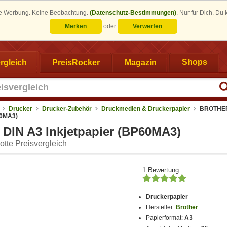
eine Werbung. Keine Beobachtung.
(Datenschutz-Bestimmungen)
.
Nur für Dich. Du
Merken
oder
Verwerfen
rgleich
PreisRocker
Magazin
Shops
Drucker
Drucker-Zubehör
Druckmedien & Druckerpapier
BROTHER
60MA3)
IN A3 Inkjetpapier (BP60MA3)
tte Preisvergleich
1 Bewertung
Druckerpapier
Hersteller:
Brother
Papierformat:
A3