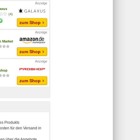
axus
(4)
zum Shop
 Market
zum Shop
shop
zum Shop