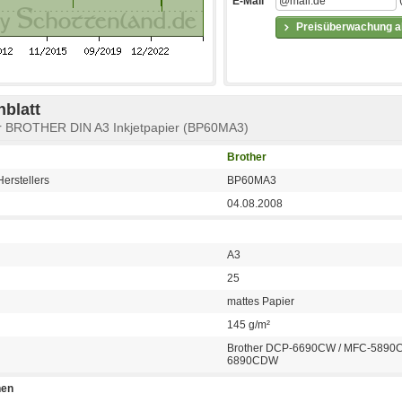
E-Mail
Preisüberwachung ak
blatt
er BROTHER DIN A3 Inkjetpapier (BP60MA3)
Brother
erstellers
BP60MA3
04.08.2008
A3
25
mattes Papier
145 g/m²
Brother DCP-6690CW / MFC-5890
6890CDW
nen