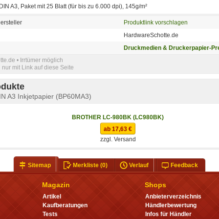
DIN A3, Paket mit 25 Blatt (für bis zu 6.000 dpi), 145g/m²
ersteller
Produktlink vorschlagen
HardwareSchotte.de
Druckmedien & Druckerpapier-Pre
e.de • Irrtümer möglich
nur mit Link auf diese Seite
odukte
 A3 Inkjetpapier (BP60MA3)
BROTHER LC-980BK (LC980BK)
ab 17,63 €
zzgl. Versand
Sitemap
Merkliste
(0)
Verlauf
Feedback
Magazin
Shops
Artikel
Anbieterverzeichnis
Kaufberatungen
Händlerbewertung
Tests
Infos für Händler