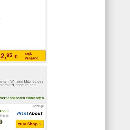
zzgl.
2,
95
€
Versand
mmen. Wir sind Mitglied des
nterstützt, ohne deinen
Versandkosten einblenden
tAbout
zum Shop