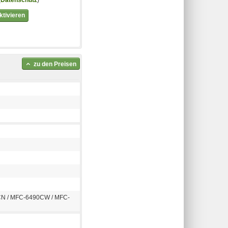
(
Datenschutz
)
tivieren
zu den Preisen
CN / MFC-6490CW / MFC-