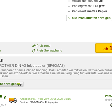
Anzahl der Medien:
25
Papiergewicht:
145 g/m²
Papier-Art:
mattes Papier
alle Produktdaten anzeigen
Preistrend
1
ab
n
Preisüberwachung
ch
BROTHER DIN A3 Inkjetpapier (BP60MA3)
 Transparenz beim Online-Shopping. Dazu arbeiten wir mit vielen Netzwerken zusa
k und Amazon-Partner. Wir erhalten eine kleine Vergütung für Verkäufe, was uns u
lussen.
bare anzeigen
Prin
5
€
Preis vom 06.08.2026 16:16
Brother BP-60MA3 - Fotopapier
,95 €