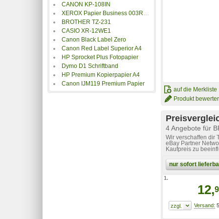
CANON KP-108IN
XEROX Papier Business 003R91820
BROTHER TZ-231
CASIO XR-12WE1
Canon Black Label Zero
Canon Red Label Superior A4
HP Sprocket Plus Fotopapier
Dymo D1 Schriftband
HP Premium Kopierpapier A4
Canon IJM119 Premium Papier
auf die Merkliste
Produkt bewerte
Preisverglei
4 Angebote für 
Wir verschaffen dir
eBay Partner Networ
Kaufpreis zu beeinf
nur sofort liefer
1.
12,
9
5