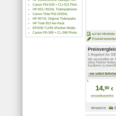
Canon PGI-530 + CLI-531 Photo Value Pack
HP 953 / 953XL Tintenpatronen
Canon Tinte PGI-2500XL
HP 957XL Original Tintenpatrone schwarz
HP Tinte 953 4er-Pack
EPSON T1295 4Farben Multipack
Canon PG-585 + CL-586 Photo Value Pack
auf die Merkliste
Produkt bewerte
Preisverglei
1 Angebot für G
Wir verschaffen dir
eBay Partner Networ
Kaufpreis zu beeinf
nur sofort liefer
1.
14,
90
€
Versand in: