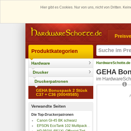
Hier gibt es Cookies. Nur von uns, nicht von Dritten. K
Preisve
Produktkategorien
Hardware
HardwareSchotte.de
GEHA Bonu
Drucker
im HardwareScho
Druckerpatronen
GEHA Bonuspack 2 Stück
C37 + C36 (00049585)
Verwandte Seiten
Die Top-Druckerpatronen
Canon GI-45 BK schwarz
EPSON EcoTank 102 Multipack 337ml
HP 950XL/951XL Officejet Tintenpatronen