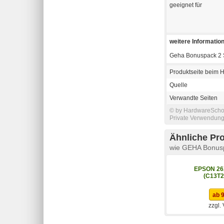
geeignet für
weitere Informatio
Geha Bonuspack 2 S
Produktseite beim H
Quelle
Verwandte Seiten
© by HardwareSchott
Private Verwendung 
Ähnliche Pr
wie GEHA Bonusp
EPSON 26X
(C13T2
ab 9
zzgl.