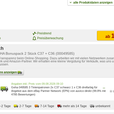
alle Produktdaten anzeigen
Preistrend
1
ab
n
Preisüberwachung
ch
EHA Bonuspack 2 Stück C37 + C36 (00049585)
 Transparenz beim Online-Shopping. Dazu arbeiten wir mit vielen Netzwerken zusa
k und Amazon-Partner. Wir erhalten eine kleine Vergütung für Verkäufe, was uns u
lussen.
bare anzeigen
Preis vom 09.08.2026 09:10
Geha 049585 3 Tintenpatronen 2x C37 schwarz 1 x C36 dreifarbig für
...
Canon 049585[561]
Angebot aus dem eBay Partner Network (EPN) von auvico-direkt (99.8% mit
4785 Bewertungen)
0-2 Tage
2-7 Tage
7-14 Tage
mehr als 14 Tage
unbekannt