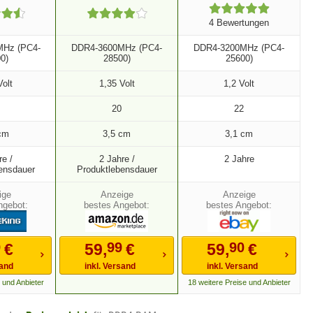
4 Bewertungen
Hz (PC4-
DDR4-3600MHz (PC4-
DDR4-3200MHz (PC4-
0)
28500)
25600)
Volt
1,35 Volt
1,2 Volt
20
22
cm
3,5 cm
3,1 cm
re /
2 Jahre /
2 Jahre
ensdauer
Produktlebensdauer
ngebot:
bestes Angebot:
bestes Angebot:
9
99
90
€
59,
€
59,
€
sand
inkl. Versand
inkl. Versand
 und Anbieter
18 weitere Preise und Anbieter