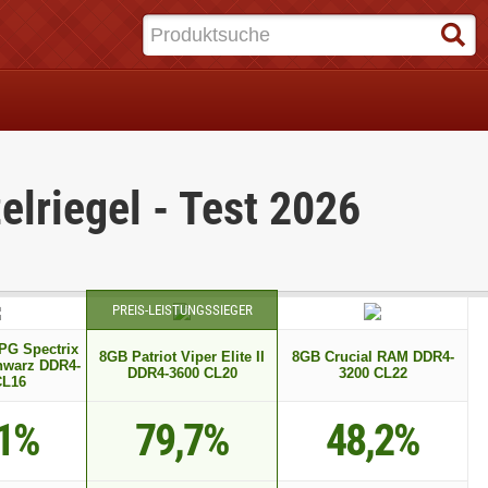
elriegel - Test 2026
PREIS-LEISTUNGSSIEGER
G Spectrix
8GB Patriot Viper Elite II
8GB Crucial RAM DDR4-
warz DDR4-
DDR4-3600 CL20
3200 CL22
CL16
,1%
79,7%
48,2%