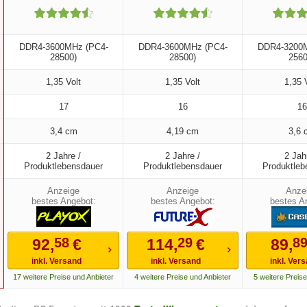
DDR4-3600MHz (PC4-
DDR4-3600MHz (PC4-
DDR4-3200M
28500)
28500)
2560
1,35 Volt
1,35 Volt
1,35 
17
16
16
3,4 cm
4,19 cm
3,6 
2 Jahre /
2 Jahre /
2 Jah
Produktlebensdauer
Produktlebensdauer
Produktleb
bestes Angebot:
bestes Angebot:
bestes A
58
29
8
92,
€
114,
€
89,
inkl. Versand
inkl. Versand
inkl. Ver
17 weitere Preise und Anbieter
4 weitere Preise und Anbieter
5 weitere Preise