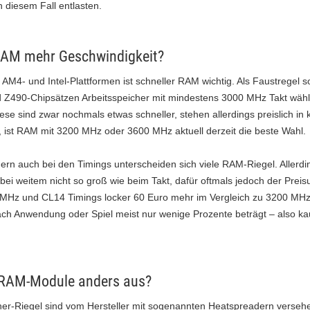
 diesem Fall entlasten.
RAM mehr Geschwindigkeit?
AM4- und Intel-Plattformen ist schneller RAM wichtig. Als Faustregel s
 Z490-Chipsätzen Arbeitsspeicher mit mindestens 3000 MHz Takt wähle
se sind zwar nochmals etwas schneller, stehen allerdings preislich in 
ft, ist RAM mit 3200 MHz oder 3600 MHz aktuell derzeit die beste Wahl.
ern auch bei den Timings unterscheiden sich viele RAM-Riegel. Allerdin
ei weitem nicht so groß wie beim Takt, dafür oftmals jedoch der Preis
MHz und CL14 Timings locker 60 Euro mehr im Vergleich zu 3200 MHz
ch Anwendung oder Spiel meist nur wenige Prozente beträgt – also kau
RAM-Module anders aus?
cher-Riegel sind vom Hersteller mit sogenannten Heatspreadern verse