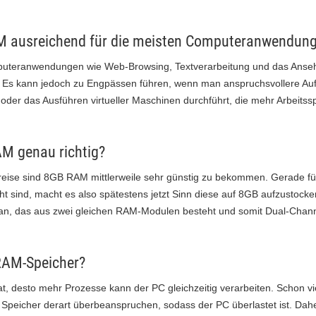
M ausreichend für die meisten Computeranwendun
omputeranwendungen wie Web-Browsing, Textverarbeitung und das Anseh
Es kann jedoch zu Engpässen führen, wenn man anspruchsvollere Auf
oder das Ausführen virtueller Maschinen durchführt, die mehr Arbeitssp
M genau richtig?
reise sind 8GB RAM mittlerweile sehr günstig zu bekommen. Gerade für
t sind, macht es also spätestens jetzt Sinn diese auf 8GB aufzustocken.
 an, das aus zwei gleichen RAM-Modulen besteht und somit Dual-Channe
RAM-Speicher?
, desto mehr Prozesse kann der PC gleichzeitig verarbeiten. Schon vi
Speicher derart überbeanspruchen, sodass der PC überlastet ist. Dah