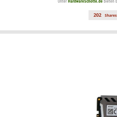
Unter
HardwareSchotte.de
bieten B
202
Shares