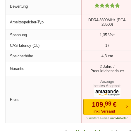
Bewertung
DDR4-3600MHz (PC4-
Arbeitsspeicher-Typ
28500)
Spannung
1,35 Volt
CAS latency (CL)
17
Speicherhöhe
4,3 cm
2 Jahre /
Garantie
Produktlebensdauer
bestes Angebot:
Preis
99
109,
€
inkl. Versand
9 weitere Preise und Anbieter