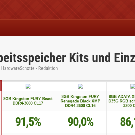
eitsspeicher Kits und Einz
r HardwareSchotte - Redaktion
8GB Kingston FURY
8GB ADATA XP
8GB Kingston FURY Beast
Renegade Black XMP
D35G RGB sch
DDR4-3600 CL17
DDR4-3600 CL16
3200 
91,5%
90,0%
86