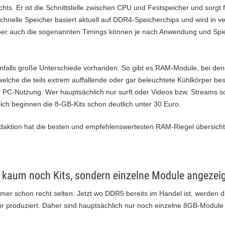
ts. Er ist die Schnittstelle zwischen CPU und Festspeicher und sorgt f
chnelle Speicher basiert aktuell auf DDR4-Speicherchips und wird in
er auch die sogenannten Timings können je nach Anwendung und Spiel
enfalls große Unterschiede vorhanden. So gibt es RAM-Module, bei de
welche die teils extrem auffallende oder gar beleuchtete Kühlkörper b
r PC-Nutzung. Wer hauptsächlich nur surft oder Videos bzw. Streams sch
lich beginnen die 8-GB-Kits schon deutlich unter 30 Euro.
aktion hat die besten und empfehlenswertesten RAM-Riegel übersichtli
 kaum noch Kits, sondern einzelne Module angezei
er schon recht selten. Jetzt wo DDR5 bereits im Handel ist, werden d
hr produziert. Daher sind hauptsächlich nur noch einzelne 8GB-Module