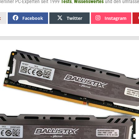
erliner PC-Experten seit 1999
Tests
,
Wissenswertes
und den umfass
Facebook
Twitter
Instagram
: