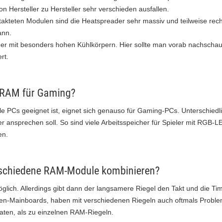
on Hersteller zu Hersteller sehr verschieden ausfallen.
akteten Modulen sind die Heatspreader sehr massiv und teilweise rec
ann.
cher mit besonders hohen Kühlkörpern. Hier sollte man vorab nachsch
rt.
n RAM für Gaming?
e PCs geeignet ist, eignet sich genauso für Gaming-PCs. Unterschiedlic
r ansprechen soll. So sind viele Arbeitsspeicher für Spieler mit RGB-L
en.
rschiedene RAM-Module kombinieren?
möglich. Allerdings gibt dann der langsamere Riegel den Takt und die T
zen-Mainboards, haben mit verschiedenen Riegeln auch oftmals Probl
aten, als zu einzelnen RAM-Riegeln.