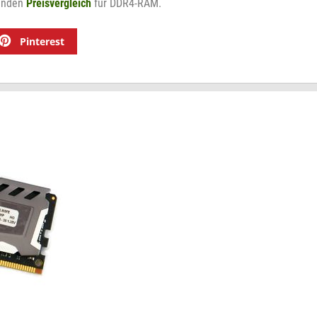
enden
Preisvergleich
für DDR4-RAM.
Pinterest