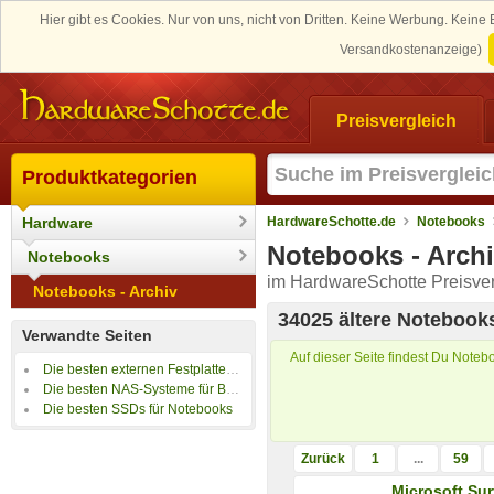
Hier gibt es Cookies. Nur von uns, nicht von Dritten. Keine Werbung. Kein
Versandkostenanzeige)
Preisvergleich
Produktkategorien
Hardware
HardwareSchotte.de
Notebooks
Notebooks - Arch
Notebooks
im HardwareSchotte Preisver
Notebooks - Archiv
34025 ältere Notebook
Verwandte Seiten
Auf dieser Seite findest Du Notebo
Die besten externen Festplatten für Notebooks
Die besten NAS-Systeme für Backups
Die besten SSDs für Notebooks
Zurück
1
...
59
Microsoft Sur