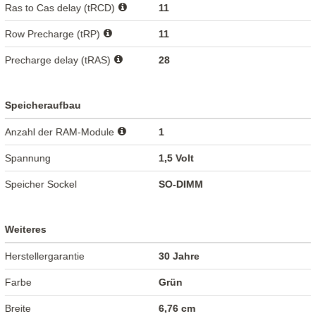
Ras to Cas delay (tRCD)
11
Row Precharge (tRP)
11
Precharge delay (tRAS)
28
Speicheraufbau
Anzahl der RAM-Module
1
Spannung
1,5 Volt
Speicher Sockel
SO-DIMM
Weiteres
Herstellergarantie
30 Jahre
Farbe
Grün
Breite
6,76 cm