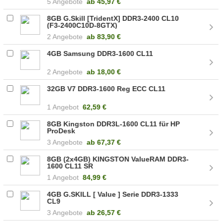
5 Angebote
ab
45,97 €
8GB G.Skill [TridentX] DDR3-2400 CL10
(F3-2400C10D-8GTX)
2 Angebote
ab
83,90 €
4GB Samsung DDR3-1600 CL11
2 Angebote
ab
18,00 €
32GB V7 DDR3-1600 Reg ECC CL11
1 Angebot
62,59 €
8GB Kingston DDR3L-1600 CL11 für HP
ProDesk
3 Angebote
ab
67,37 €
8GB (2x4GB) KINGSTON ValueRAM DDR3-
1600 CL11 SR
1 Angebot
84,99 €
4GB G.SKILL [ Value ] Serie DDR3-1333
CL9
3 Angebote
ab
26,57 €