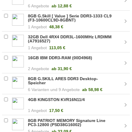
6 Angebote
ab
12,88 €
8GB G.Skill [ Value ] Serie DDR3-1333 CL9
(F3-10600CL9D-8GBNT)
1 Angebot
48,38 €
32GB Dell 4RX4 DDR3L-1600MHz LRDIMM
(A7916527)
1 Angebot
113,05 €
16GB IBM DDR3-RAM (00D4968)
2 Angebote
ab
31,90 €
8GB G.SKILL ARES DDR3 Desktop-
Speicher
6
9 Angebote
ab
58,98 €
4GB KINGSTON KVR16N11/4
1 Angebot
17,50 €
8GB PATRIOT MEMORY Signature Line
PC3-12800 (PSD38G16002)
5 Angebote
ab
33,09 €