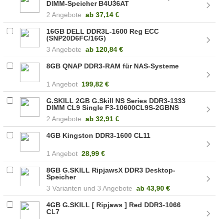
DIMM-Speicher B4U36AT
2 Angebote
ab
37,14 €
16GB DELL DDR3L-1600 Reg ECC
(SNP20D6FC/16G)
3 Angebote
ab
120,84 €
8GB QNAP DDR3-RAM für NAS-Systeme
1 Angebot
199,82 €
G.SKILL 2GB G.Skill NS Series DDR3-1333
DIMM CL9 Single F3-10600CL9S-2GBNS
2 Angebote
ab
32,91 €
4GB Kingston DDR3-1600 CL11
1 Angebot
28,99 €
8GB G.SKILL RipjawsX DDR3 Desktop-
Speicher
3
3 Angebote
ab
43,90 €
4GB G.SKILL [ Ripjaws ] Red DDR3-1066
CL7