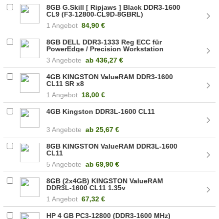
8GB G.Skill [ Ripjaws ] Black DDR3-1600
CL9 (F3-12800-CL9D-8GBRL)
1 Angebot
84,90 €
8GB DELL DDR3-1333 Reg ECC für
PowerEdge / Precision Workstation
3 Angebote
ab
436,27 €
4GB KINGSTON ValueRAM DDR3-1600
CL11 SR x8
1 Angebot
18,00 €
4GB Kingston DDR3L-1600 CL11
3 Angebote
ab
25,67 €
8GB KINGSTON ValueRAM DDR3L-1600
CL11
5 Angebote
ab
69,90 €
8GB (2x4GB) KINGSTON ValueRAM
DDR3L-1600 CL11 1.35v
1 Angebot
67,32 €
HP 4 GB PC3-12800 (DDR3-1600 MHz)