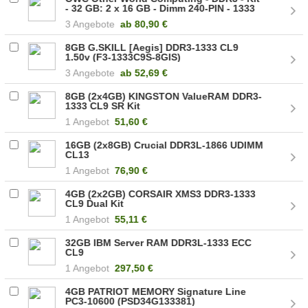
- 32 GB: 2 x 16 GB - Dimm 240-PIN - 1333
MHz / PC3-10600 - CL9 - 1.5 V -
3 Angebote
ab
80,90 €
ungepuffert - ECC - für Apple Mac Pro
(Anfang 2009, Mitte 2010, Mitte 2012)
(OWC1333D3X9M032)
8GB G.SKILL [Aegis] DDR3-1333 CL9
1.50v (F3-1333C9S-8GIS)
3 Angebote
ab
52,69 €
8GB (2x4GB) KINGSTON ValueRAM DDR3-
1333 CL9 SR Kit
1 Angebot
51,60 €
16GB (2x8GB) Crucial DDR3L-1866 UDIMM
CL13
1 Angebot
76,90 €
4GB (2x2GB) CORSAIR XMS3 DDR3-1333
CL9 Dual Kit
1 Angebot
55,11 €
32GB IBM Server RAM DDR3L-1333 ECC
CL9
1 Angebot
297,50 €
4GB PATRIOT MEMORY Signature Line
PC3-10600 (PSD34G133381)