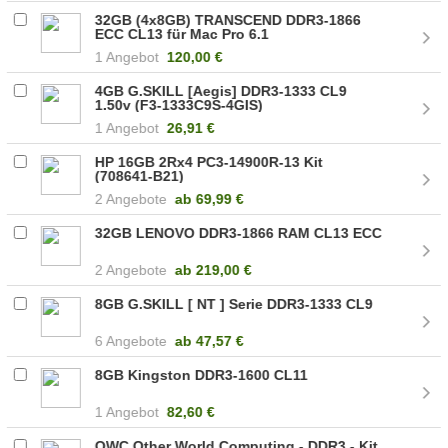
32GB (4x8GB) TRANSCEND DDR3-1866
ECC CL13 für Mac Pro 6.1
1 Angebot
120,00 €
4GB G.SKILL [Aegis] DDR3-1333 CL9
1.50v (F3-1333C9S-4GIS)
1 Angebot
26,91 €
HP 16GB 2Rx4 PC3-14900R-13 Kit
(708641-B21)
2 Angebote
ab
69,99 €
32GB LENOVO DDR3-1866 RAM CL13 ECC
2 Angebote
ab
219,00 €
8GB G.SKILL [ NT ] Serie DDR3-1333 CL9
6 Angebote
ab
47,57 €
8GB Kingston DDR3-1600 CL11
1 Angebot
82,60 €
OWC Other World Computing - DDR3 - Kit