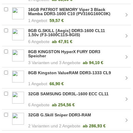
16GB PATRIOT MEMORY Viper 3 Black
Mamba DDR3-1600 C10 (PV316G160C0K)
1 Angebot
59,57 €
8GB G.SKILL [Aegis] DDR3-1600 CL11
1.50v (F3-1600C11S-8GIS)
6 Angebote
ab
47,91 €
8GB KINGSTON HyperX FURY DDR3
Speicher
3
3 Angebote
ab
94,10 €
8GB Kingston ValueRAM DDR3-1333 CL9
1 Angebot
66,90 €
32GB SAMSUNG DDR3L-1600 ECC CL11
6 Angebote
ab
254,56 €
32GB G.Skill Sniper DDR3-RAM
2
2 Angebote
ab
286,93 €