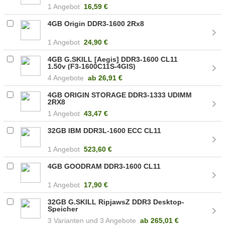
1 Angebot
16,59 €
4GB Origin DDR3-1600 2Rx8
1 Angebot
24,90 €
4GB G.SKILL [Aegis] DDR3-1600 CL11
1.50v (F3-1600C11S-4GIS)
4 Angebote
ab
26,91 €
4GB ORIGIN STORAGE DDR3-1333 UDIMM
2RX8
1 Angebot
43,47 €
32GB IBM DDR3L-1600 ECC CL11
1 Angebot
523,60 €
4GB GOODRAM DDR3-1600 CL11
1 Angebot
17,90 €
32GB G.SKILL RipjawsZ DDR3 Desktop-
Speicher
3
3 Angebote
ab
265,01 €