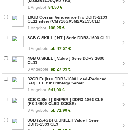
(M393B1G70QH0-YK0)
1 Angebot
84,50 €
16GB Corsair Vengeance Pro DDR3-2133
CL11 silver (CMY16GX3M2A2133C11)
1 Angebot
198,25 €
8GB G.SKILL [ NT ] Serie DDR3-1600 CL11
8 Angebote
ab
47,57 €
4GB G.SKILL [ Value ] Serie DDR3-1600
CL11
3 Angebote
ab
27,95 €
32GB Fujitsu DDR3-1600 Load-Reduced
Reg ECC für Primergy Server
1 Angebot
941,00 €
8GB G.Skill [ SNIPER ] DDR3-1866 CL9
(F3-14900-CL9D-8GBSR)
3 Angebote
ab
71,90 €
8GB (2x4GB) G.SKILL [ Value ] Serie
DDR3-1333 CL9