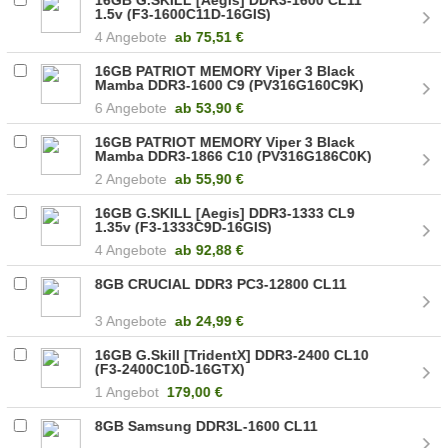
1.5v (F3-1600C11D-16GIS)
4 Angebote
ab
75,51 €
16GB PATRIOT MEMORY Viper 3 Black
Mamba DDR3-1600 C9 (PV316G160C9K)
6 Angebote
ab
53,90 €
16GB PATRIOT MEMORY Viper 3 Black
Mamba DDR3-1866 C10 (PV316G186C0K)
2 Angebote
ab
55,90 €
16GB G.SKILL [Aegis] DDR3-1333 CL9
1.35v (F3-1333C9D-16GIS)
4 Angebote
ab
92,88 €
8GB CRUCIAL DDR3 PC3-12800 CL11
3 Angebote
ab
24,99 €
16GB G.Skill [TridentX] DDR3-2400 CL10
(F3-2400C10D-16GTX)
1 Angebot
179,00 €
8GB Samsung DDR3L-1600 CL11