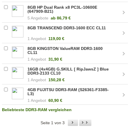
8GB HP Dual Rank x8 PC3L-10600E
(647909-B21)
5 Angebote
ab
86,79 €
8GB TRANSCEND DDR3-1600 ECC CL11
1 Angebot
119,00 €
8GB KINGSTON ValueRAM DDR3-1600
CL11
1 Angebot
31,90 €
16GB (4x4GB) G.SKILL [ RipJawsZ ] Blue
DDR3-2133 CL10
1 Angebot
150,28 €
4GB FUJITSU DDR3-RAM (S26361-F3385-
L3)
1 Angebot
60,90 €
Beliebteste DDR3-RAM vergleichen
Seite 1 von 3