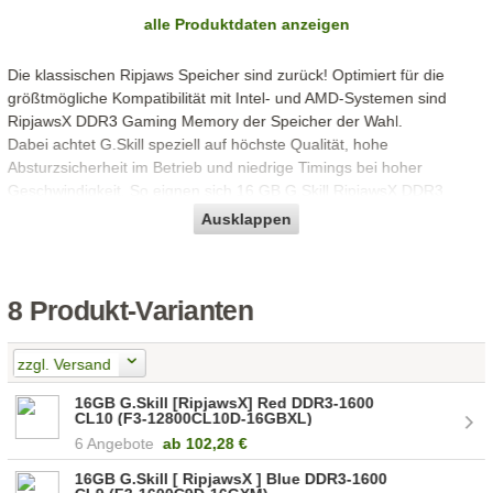
alle Produktdaten anzeigen
Die klassischen Ripjaws Speicher sind zurück! Optimiert für die
größtmögliche Kompatibilität mit Intel- und AMD-Systemen sind
RipjawsX DDR3 Gaming Memory der Speicher der Wahl.
Dabei achtet G.Skill speziell auf höchste Qualität, hohe
Absturzsicherheit im Betrieb und niedrige Timings bei hoher
Geschwindigkeit. So eignen sich 16 GB G.Skill RipjawsX DDR3
Desktop-Speicher bestens um Dual-Channel fähige Systeme zu
Ausklappen
bestücken oder zu ergänzen.
Ausgestattet mit XMP-Profilen, hohem Tempo, hoher Stabilität und
einem stilistischem Wärmeverteiler, sind G.Skill RipjawsX Speicher
8 Produkt-Varianten
für Gaming-Systeme, aber auch normale Arbeits-Computer optimal.
zzgl. Versand
16GB G.Skill [RipjawsX] Red DDR3-1600
CL10 (F3-12800CL10D-16GBXL)
6 Angebote
ab
102,28 €
16GB G.Skill [ RipjawsX ] Blue DDR3-1600