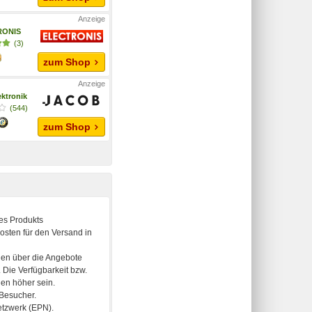
RONIS
(3)
zum Shop
ktronik
(544)
zum Shop