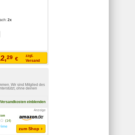
fach:
2x
zzgl.
2,
29
€
Versand
mmen. Wir sind Mitglied des
nterstützt, ohne deinen
Versandkosten einblenden
zon
(14)
zum Shop