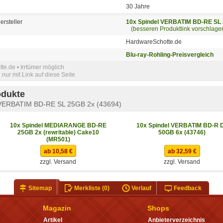
30 Jahre
ersteller
10x Spindel VERBATIM BD-RE SL 
(besseren Produktlink vorschlage
HardwareSchotte.de
Blu-ray-Rohling-Preisvergleich
e.de • Irrtümer möglich
nur mit Link auf diese Seite
odukte
 VERBATIM BD-RE SL 25GB 2x (43694)
10x Spindel MEDIARANGE BD-RE
10x Spindel VERBATIM BD-R 
25GB 2x (rewritable) Cake10
50GB 6x (43746)
(MR501)
ab 10,58 €
ab 32,59 €
zzgl. Versand
zzgl. Versand
Sitemap
Merkliste
(0)
Verlauf
Feedback
Magazin
Shops
Artikel
Anbieterverzeichnis