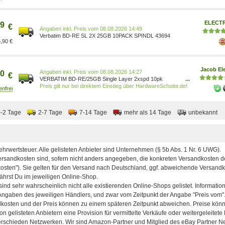
0023942436942
ELECT
9
€
Preis vom 08.08.2026 14:49
Verbatim BD-RE SL 2X 25GB 10PACK SPINDL 43694
,90 €
Jacob Ele
Preis vom 08.08.2026 14:27
0
€
VERBATIM BD-RE/25GB Single Layer 2xspd 10pk
...
(43694)
Preis gilt nur bei direktem Einstieg über HardwareSchotte.de!
0-2 Tage
2-7 Tage
7-14 Tage
mehr als 14 Tage
unbekannt