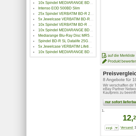
10x Spindel MEDIARANGE BD-R DL 50GB 6x vollflächig bedruckbar (Inkjet) Cake10
Intenso EOD 500BD Slim
25x Spindel VERBATIM BD-R 25GB 6x Wide White Thermal Printable (43743) bedruckbar
5x Jewelcase VERBATIM BD-RE DL 50GB 2x
10x Spindel VERBATIM BD-R DL 50GB 6x
10x Spindel MEDIARANGE BD-RE 25GB 2x (rewritable) Cake10
Mediarange Blu-Ray Disc MR515, bedruckbar, 24er Cakebox
Spindel BD-R SL Datalife 25GB 6x Wide Inkjet Printable bedruckbar
5x Jewelcase VERBATIM Lifetime Archival M-Disc BD-R (43823) bedruckbar
10x Spindel MEDIARANGE BD-R DL 50GB 6x Cake10
auf die Merkliste
Produkt bewerte
Preisverglei
8 Angebote für 
Wir verschaffen dir
eBay Partner Networ
Kaufpreis zu beeinf
nur sofort liefer
1.
12,
2
3