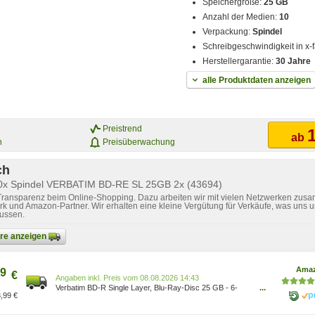
Speichergröße:
25 GB
Anzahl der Medien:
10
Verpackung:
Spindel
Schreibgeschwindigkeit in x-
Herstellergarantie:
30 Jahre
alle Produktdaten anzeigen
Preistrend
1
ab
n
Preisüberwachung
ch
10x Spindel VERBATIM BD-RE SL 25GB 2x (43694)
 Transparenz beim Online-Shopping. Dazu arbeiten wir mit vielen Netzwerken zusa
k und Amazon-Partner. Wir erhalten eine kleine Vergütung für Verkäufe, was uns u
lussen.
bare anzeigen
Ama
9
€
Preis vom 08.08.2026 14:43
Verbatim BD-R Single Layer, Blu-Ray-Disc 25 GB - 6-
...
,99 €
fache Brenngeschwindigkeit - Kratzschutz, 10 Stück
Spindel 43694[659] 0023942436942 Computer &