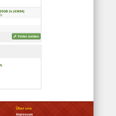
25GB 2x (43694)
n)
Fehler melden
DL
Über uns
Impressum