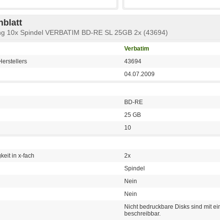
blatt
ling 10x Spindel VERBATIM BD-RE SL 25GB 2x (43694)
Verbatim
erstellers
43694
04.07.2009
BD-RE
25 GB
10
eit in x-fach
2x
Spindel
Nein
Nein
Nicht bedruckbare Disks sind mit 
beschreibbar.