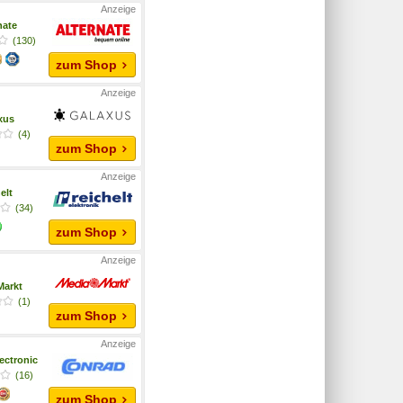
nate
(130)
zum Shop
xus
(4)
zum Shop
elt
(34)
zum Shop
Markt
(1)
zum Shop
ectronic
(16)
zum Shop