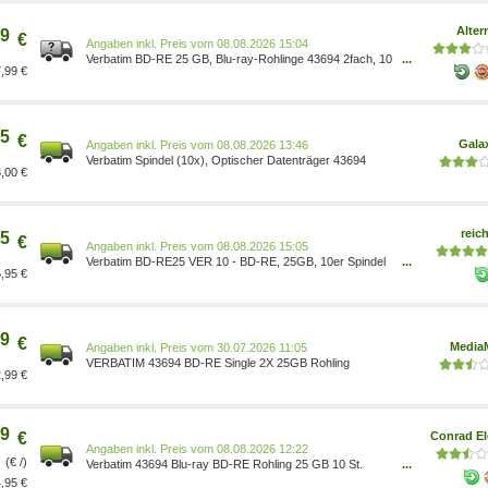
Zubehör/Computer & Zubehör/Zubehör/Rohlinge &
Leermedien/BD-R Computer & Zubehör/Arborist
Alter
9
Merchandising
€
Preis vom 08.08.2026 15:04
Verbatim BD-RE 25 GB, Blu-ray-Rohlinge 43694 2fach, 10
...
,99 €
Stück, White Blue Surface, Lite Retail Verpackung: Cake
Box Verwendung: für BD-Brenner 136507
5
€
Gala
Preis vom 08.08.2026 13:46
Verbatim Spindel (10x), Optischer Datenträger 43694
,00 €
reich
5
€
Preis vom 08.08.2026 15:05
Verbatim BD-RE25 VER 10 - BD-RE, 25GB, 10er Spindel
...
,95 €
43694[659]
9
€
Media
Preis vom 30.07.2026 11:05
VERBATIM 43694 BD-RE Single 2X 25GB Rohling
,99 €
9
€
Conrad El
Preis vom 08.08.2026 12:22
(€ /)
Verbatim 43694 Blu-ray BD-RE Rohling 25 GB 10 St.
...
Spindel Wiederbeschreibbar, Antikratzbeschichtung
,95 €