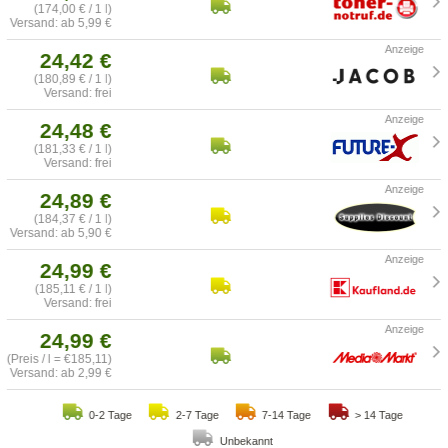
(174,00 € / 1 l)
Versand: ab 5,99 €
24,42 €
(180,89 € / 1 l)
Versand: frei
24,48 €
(181,33 € / 1 l)
Versand: frei
24,89 €
(184,37 € / 1 l)
Versand: ab 5,90 €
24,99 €
(185,11 € / 1 l)
Versand: frei
24,99 €
(Preis / l = €185,11)
Versand: ab 2,99 €
0-2 Tage
2-7 Tage
7-14 Tage
> 14 Tage
Unbekannt