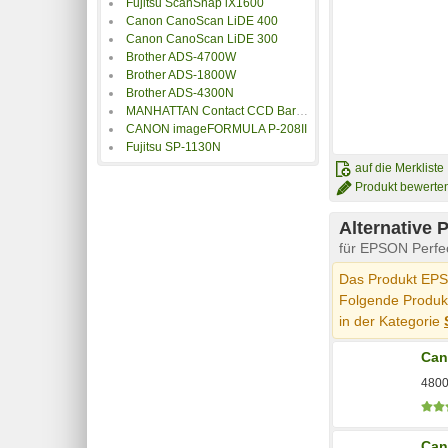
Fujitsu ScanSnap iX1600
Canon CanoScan LiDE 400
Canon CanoScan LiDE 300
Brother ADS-4700W
Brother ADS-1800W
Brother ADS-4300N
MANHATTAN Contact CCD Barcode Scanner
CANON imageFORMULA P-208II
Fujitsu SP-1130N
auf die Merkliste
Produkt bewerte
Alternative 
für EPSON Perfe
Das Produkt EPSO
Folgende Produkt
in der Kategorie
Can
4800
Can