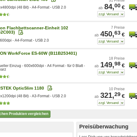
31 Preise
84,
00
€
x4800dpi (48 Bit) - A4-Format - USB 2.0
ab
on Flachbettscanner-Einheit 102
7 Preise
450,
63
52C003)
€
ab
600dpi - A4-Format - USB 2.0
ON WorkForce ES-60W (B11B253401)
18 Preise
149,
98
€
ller Einzug - 600x600dpi - A4 Format - für 0 Blatt -
ab
arz
STEK OpticSlim 1180
10 Preise
321,
29
€
x1200dpi (48 Bit) - A3-Format - USB 2.0
ab
ichen Produkten vergleichen
Preisüberwachung
Lass Dich von uns benachrichtigen