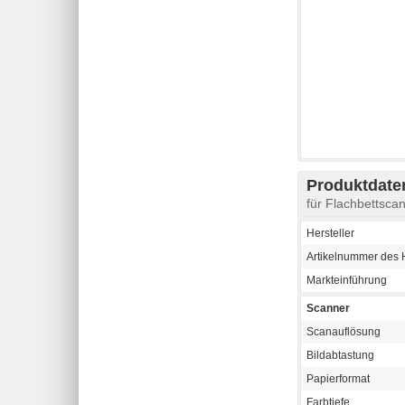
Produktdaten
für Flachbettsc
Hersteller
Artikelnummer des H
Markteinführung
Scanner
Scanauflösung
Bildabtastung
Papierformat
Farbtiefe