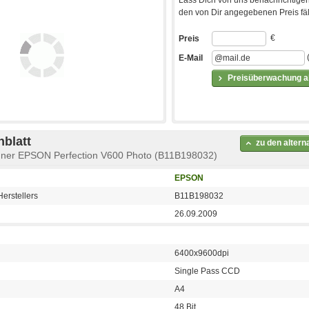
den von Dir angegebenen Preis fäll
€
Preis
E-Mail
Preisüberwachung ak
blatt
zu den alter
anner EPSON Perfection V600 Photo (B11B198032)
EPSON
erstellers
B11B198032
26.09.2009
6400x9600dpi
Single Pass CCD
A4
48 Bit