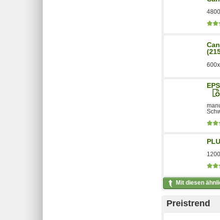
4800
Can
(21
600x
EPS
manue
Schw
PLU
1200
Mit diesen ähnl
Preistrend