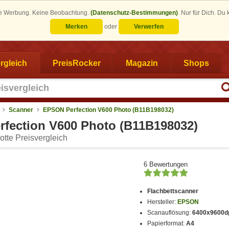
eine Werbung. Keine Beobachtung.
(Datenschutz-Bestimmungen)
.
Nur für Dich. Du
Merken
oder
Verwerfen
rgleich
PreisRocker
Magazin
Shops
Scanner
EPSON Perfection V600 Photo (B11B198032)
fection V600 Photo (B11B198032)
tte Preisvergleich
6 Bewertungen
Flachbettscanner
Hersteller:
EPSON
Scanauflösung:
6400x9600d
Papierformat:
A4