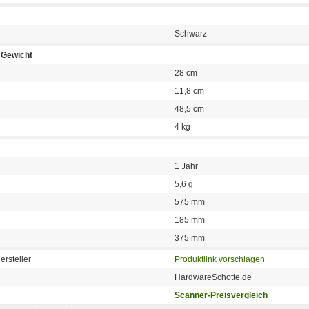
Schwarz
Gewicht
28 cm
11,8 cm
48,5 cm
4 kg
1 Jahr
5,6 g
575 mm
185 mm
375 mm
ersteller
Produktlink vorschlagen
HardwareSchotte.de
Scanner-Preisvergleich