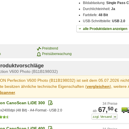
Bildabtastung:
Single Pass 
Durchlichteinheit:
Ja
Farbtiefe:
48 Bit
USB-Schnittstelle:
USB 2.0
alle Produktdaten anzeigen
Preistrend
n
Preisüberwachung
Produktvorschläge
ction V600 Photo (B11B198032)
N Perfection V600 Photo (B11B198032) ist seit dem 05.07.2026 nicht 
e besitzen ähnliche technische Eigenschaften (
vergleichen
), weitere 
Scanner
.
on CanoScan LiDE 300
34 Preise
67,
50
€
x2400dpi (48 Bit) - A4-Format - USB 2.0
ab
on CanoScan LiDE 400