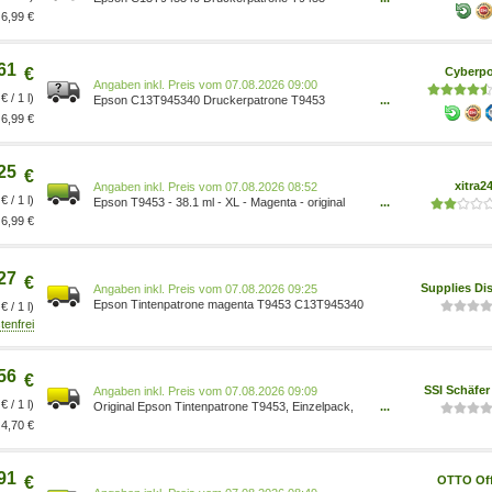
Magenta
6,99 €
61
€
Cyberpo
Preis vom 07.08.2026 09:00
€ / 1 l)
Epson C13T945340 Druckerpatrone T9453
...
Magenta
6,99 €
25
€
xitra2
Preis vom 07.08.2026 08:52
€ / 1 l)
Epson T9453 - 38.1 ml - XL - Magenta - original
...
C13T945340
6,99 €
27
€
Supplies Di
Preis vom 07.08.2026 09:25
Epson Tintenpatrone magenta T9453 C13T945340
€ / 1 l)
56
€
SSI Schäfe
Preis vom 07.08.2026 09:09
€ / 1 l)
Original Epson Tintenpatrone T9453, Einzelpack,
...
magenta 8715946645360
4,70 €
91
€
OTTO Off