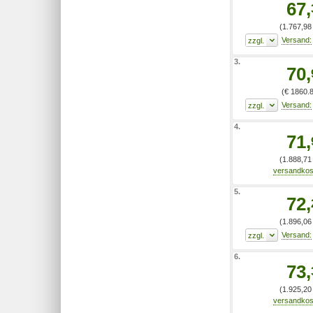
67,
(1.767,98 
3.
70,
(€ 1860.89
4.
71,
(1.888,71 
5.
72,
(1.896,06 
6.
73,
(1.925,20 