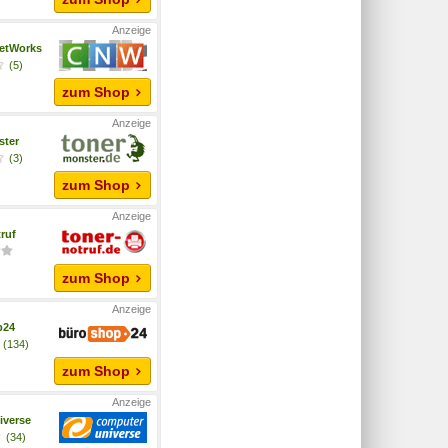
etWorks
(5)
zum Shop
ster
(3)
zum Shop
ruf
zum Shop
p24
(134)
zum Shop
iverse
(34)