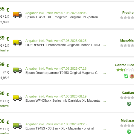
(C13T945340)
55
€
Prosho
Preis vom 07.08.2026 09:06
€ / 1 l)
Epson T9453 - XL - magenta - original - bl kpatron
...
8715946645360
2,99 €
89
€
ManoMa
Preis vom 07.08.2026 06:25
LIDERPAPEL Tintenpatrone Originalzubehör T9453
...
€ / 1 l)
Ca. 5.000 Seiten Magenta 38,1ml 8715946645360
99
€
Conrad Elec
Preis vom 07.08.2026 07:18
(€ /)
Epson Druckerpatrone T9453 Original Magenta C
...
13 T 945340 8715946645360
4,95 €
90
Kaufla
€
Preis vom 07.08.2026 08:19
Epson WF-C5xxx Series Ink Cartridge XL Magenta,
...
€ / 1 l)
High (L) Yield, Magenta, Tinte auf Pigmentbasis,
38,1 ml, 1 Stück(e), Einzelpackung C13T945340
00
Mediara
€
Preis vom 07.08.2026 09:25
Epson T9453 - 38.1 ml - XL - Magenta - original
...
€ / 1 l)
8715946645360