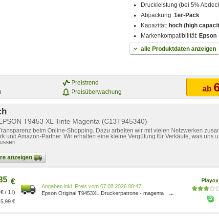
Druckleistung (bei 5% Abdec
Abpackung:
1er-Pack
Kapazität:
hoch (high capaci
Markenkompatibilität:
Epson
alle Produktdaten anzeigen
Preistrend
6
ab
n
Preisüberwachung
ch
 EPSON T9453 XL Tinte Magenta (C13T945340)
 Transparenz beim Online-Shopping. Dazu arbeiten wir mit vielen Netzwerken zusa
k und Amazon-Partner. Wir erhalten eine kleine Vergütung für Verkäufe, was uns u
lussen.
bare anzeigen
35
€
Playo
Preis vom 07.08.2026 08:47
€ / 1 l)
Epson Original T9453XL Druckerpatrone - magenta
...
(C13T945340)
5,99 €