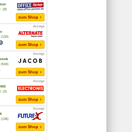
tner
(8)
zum Shop
te
(130)
zum Shop
ronik
(544)
zum Shop
NIS
(3)
zum Shop
-X
(136)
zum Shop