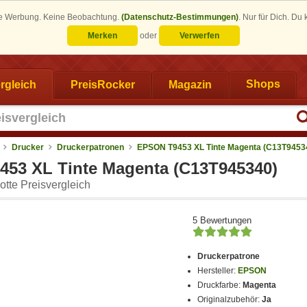
eine Werbung. Keine Beobachtung.
(Datenschutz-Bestimmungen)
.
Nur für Dich. Du
Merken
oder
Verwerfen
rgleich
PreisRocker
Magazin
Shops
Drucker
Druckerpatronen
EPSON T9453 XL Tinte Magenta (C13T9453
53 XL Tinte Magenta (C13T945340)
tte Preisvergleich
5 Bewertungen
Druckerpatrone
Hersteller:
EPSON
Druckfarbe:
Magenta
Originalzubehör:
Ja