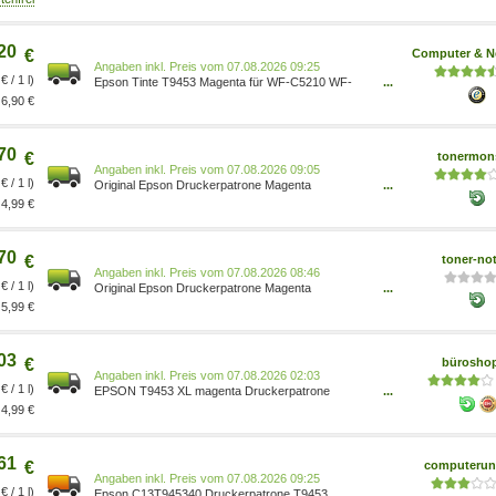
20
€
Computer & N
Preis vom 07.08.2026 09:25
€ / 1 l)
Epson Tinte T9453 Magenta für WF-C5210 WF-
...
C5290 WF-C5710 WF-C5790, 38,1 ml, 5000 Seiten
6,90 €
- Epson Partner C13T945340
70
€
tonermon
Preis vom 07.08.2026 09:05
€ / 1 l)
Original Epson Druckerpatrone Magenta
...
C13T945340 T9453
4,99 €
70
€
toner-not
Preis vom 07.08.2026 08:46
€ / 1 l)
Original Epson Druckerpatrone Magenta
...
C13T945340 T9453
5,99 €
03
€
bürosho
Preis vom 07.08.2026 02:03
€ / 1 l)
EPSON T9453 XL magenta Druckerpatrone
...
C13T945340
4,99 €
61
€
computerun
Preis vom 07.08.2026 09:25
€ / 1 l)
Epson C13T945340 Druckerpatrone T9453
...