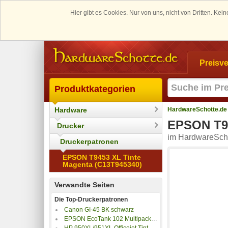
Hier gibt es Cookies. Nur von uns, nicht von Dritten. K
Preisve
Produktkategorien
Hardware
HardwareSchotte.de
EPSON T94
Drucker
im HardwareScho
Druckerpatronen
EPSON T9453 XL Tinte
Magenta (C13T945340)
Verwandte Seiten
Die Top-Druckerpatronen
Canon GI-45 BK schwarz
EPSON EcoTank 102 Multipack 337ml
HP 950XL/951XL Officejet Tintenpatronen