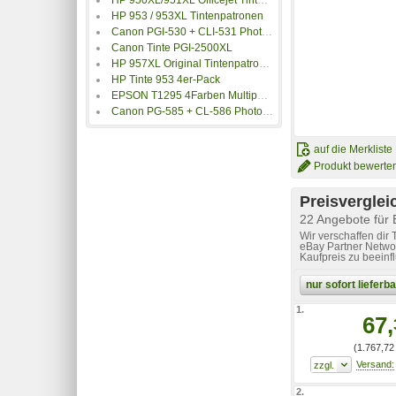
HP 953 / 953XL Tintenpatronen
Canon PGI-530 + CLI-531 Photo Value Pack
Canon Tinte PGI-2500XL
HP 957XL Original Tintenpatrone schwarz
HP Tinte 953 4er-Pack
EPSON T1295 4Farben Multipack
Canon PG-585 + CL-586 Photo Value Pack
auf die Merkliste
Produkt bewerte
Preisverglei
22 Angebote für
Wir verschaffen dir
eBay Partner Networ
Kaufpreis zu beeinf
nur sofort liefer
1.
67,
(1.767,72 
2.