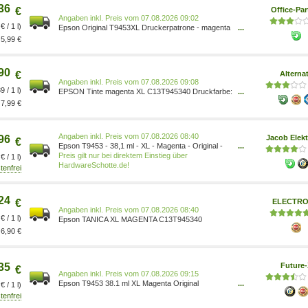
36
€
Office-Par
Preis vom 07.08.2026 09:02
€ / 1 l)
Epson Original T9453XL Druckerpatrone - magenta
...
(C13T945340)
5,99 €
90
€
Alterna
Preis vom 07.08.2026 09:08
 / 1 l)
EPSON Tinte magenta XL C13T945340 Druckfarbe:
...
Magenta Geeignet für: Epson 1458222
7,99 €
Preis vom 07.08.2026 08:40
96
Jacob Elekt
€
Epson T9453 - 38,1 ml - XL - Magenta - Original -
...
Tintenpatrone - für WorkForce Pro WF-C5210DW,
Preis gilt nur bei direktem Einstieg über
€ / 1 l)
WF-C5290DW, WF-C5710DWF, WF-C5790DWF
HardwareSchotte.de!
(C13T945340)
24
€
ELECTRO
Preis vom 07.08.2026 08:40
€ / 1 l)
Epson TANICA XL MAGENTA C13T945340
6,90 €
35
Future
€
Preis vom 07.08.2026 09:15
Epson T9453 38.1 ml XL Magenta Original
...
€ / 1 l)
Tintenpatrone für WorkForce Pro WF-C5210DW
WF-C5290DW WF-C5710DWF WF-C5790DWF