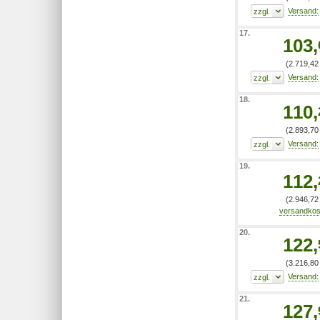
17.
103,
(2.719,42 
18.
110,
(2.893,70 
19.
112,
(2.946,72 
20.
122,
(3.216,80 
21.
127,