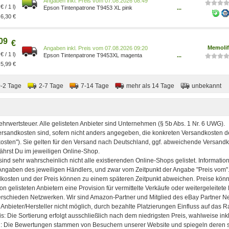
Preis vom 07.08.2026 08:49
€ / 1 l)
Epson Tintenpatrone T9453 XL pink
...
8715946645360
6,30 €
09
€
Memoli
Preis vom 07.08.2026 09:20
€ / 1 l)
Epson Tintenpatrone T9453XL magenta
...
8715946645360
5,99 €
0-2 Tage
2-7 Tage
7-14 Tage
mehr als 14 Tage
unbekannt