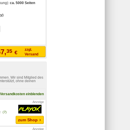
kung):
ca. 5000 Seiten
ty)
zzgl.
7,
35
€
Versand
mmen. Wir sind Mitglied des
nterstützt, ohne deinen
Versandkosten einblenden
x
(7)
zum Shop