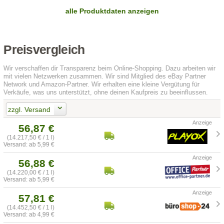
alle Produktdaten anzeigen
Preisvergleich
Wir verschaffen dir Transparenz beim Online-Shopping. Dazu arbeiten wir
mit vielen Netzwerken zusammen. Wir sind Mitglied des eBay Partner
Network und Amazon-Partner. Wir erhalten eine kleine Vergütung für
Verkäufe, was uns unterstützt, ohne deinen Kaufpreis zu beeinflussen.
zzgl. Versand
56,87 €
(14.217,50 € / 1 l)
Versand: ab 5,99 €
56,88 €
(14.220,00 € / 1 l)
Versand: ab 5,99 €
57,81 €
(14.452,50 € / 1 l)
Versand: ab 4,99 €