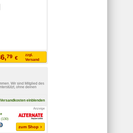
zzgl.
6,
79
€
Versand
mmen. Wir sind Mitglied des
nterstützt, ohne deinen
Versandkosten einblenden
te
(130)
zum Shop