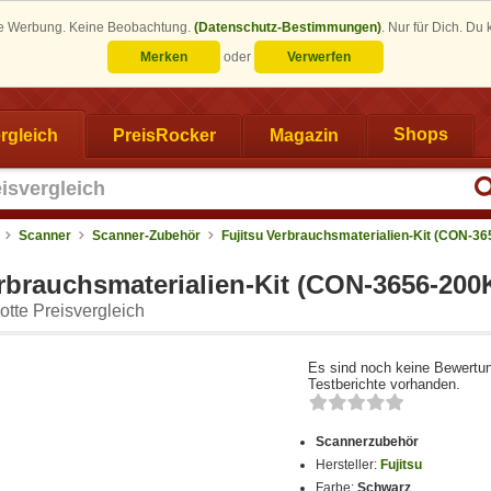
eine Werbung. Keine Beobachtung.
(Datenschutz-Bestimmungen)
.
Nur für Dich. Du
Merken
oder
Verwerfen
rgleich
PreisRocker
Magazin
Shops
Scanner
Scanner-Zubehör
Fujitsu Verbrauchsmaterialien-Kit (CON-36
rbrauchsmaterialien-Kit (CON-3656-200
tte Preisvergleich
Es sind noch keine Bewertu
Testberichte vorhanden.
Scannerzubehör
Hersteller:
Fujitsu
Farbe:
Schwarz