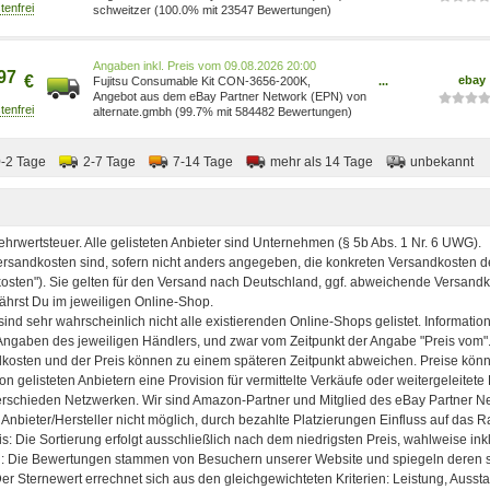
schweitzer (100.0% mit 23547 Bewertungen)
Preis vom 09.08.2026 20:00
97
€
ebay
Fujitsu Consumable Kit CON-3656-200K,
...
Wartungseinheit
Angebot aus dem eBay Partner Network (EPN) von
alternate.gmbh (99.7% mit 584482 Bewertungen)
0-2 Tage
2-7 Tage
7-14 Tage
mehr als 14 Tage
unbekannt