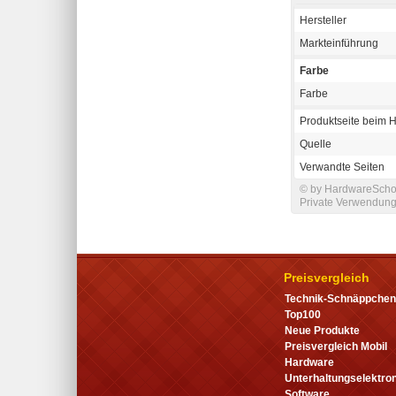
Hersteller
Markteinführung
Farbe
Farbe
Produktseite beim H
Quelle
Verwandte Seiten
© by HardwareSchott
Private Verwendung 
Preisvergleich
Technik-Schnäppchen
Top100
Neue Produkte
Preisvergleich Mobil
Hardware
Unterhaltungselektron
Software