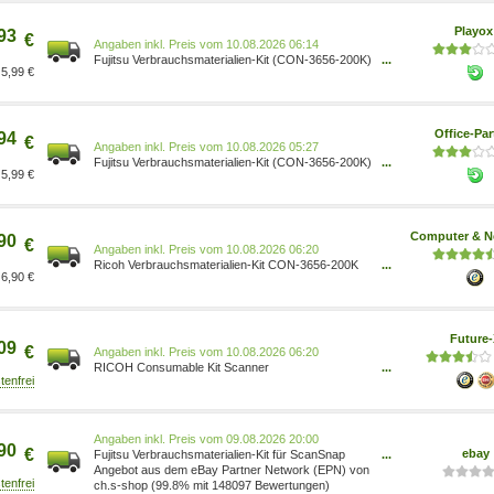
Bremsolle 1698410
Playo
93
€
Preis vom 10.08.2026 06:14
Fujitsu Verbrauchsmaterialien-Kit (CON-3656-200K)
...
5,99 €
für iX500, iX1500
Office-Par
94
€
Preis vom 10.08.2026 05:27
Fujitsu Verbrauchsmaterialien-Kit (CON-3656-200K)
...
5,99 €
für iX500, iX1500
Computer & N
90
€
Preis vom 10.08.2026 06:20
Ricoh Verbrauchsmaterialien-Kit CON-3656-200K
...
6,90 €
für ScanSnap - Ricoh Partner
Future
09
€
Preis vom 10.08.2026 06:20
RICOH Consumable Kit Scanner
...
Verbrauchsmaterialienkit für ScanSnap iX500
(CON-3656-200K)
Preis vom 09.08.2026 20:00
90
€
ebay
Fujitsu Verbrauchsmaterialien-Kit für ScanSnap
...
iX500 (CON-3656-200K)
Angebot aus dem eBay Partner Network (EPN) von
ch.s-shop (99.8% mit 148097 Bewertungen)