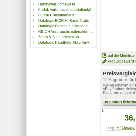
Honeywell HomeBase
Kodak Verbrauchsmaterialienkit
Fujitsu Consumable Kit
Datalogic BC2030 Basis-/Ladestation
Datalogic Batterie für Barcodelesegerät
RICOH Verbrauchsmaterialien-Kit CON-3706-200K
Zebra 5-Slot Ladestation
Datalogic Handheld-Akku (erweitert)
auf die Merkliste
Produkt bewerte
Preisverglei
12 Angebote für 
Wir verschaffen dir
eBay Partner Networ
Kaufpreis zu beeinf
nur sofort liefer
1.
36,