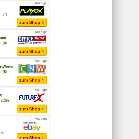
x
(7)
zum Shop
tner
(8)
zum Shop
etWorks
(5)
zum Shop
-X
(136)
zum Shop
zum Shop