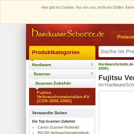
Hier gibt es Cookies. Nur von uns, nicht von Dritten. K
Preisve
Produktkategorien
Hardware
HardwareSchotte.de
200K)
Scanner
Fujitsu Ve
Scanner-Zubehör
im HardwareScho
Fujitsu
Verbrauchsmaterialien-Kit
(CON-3656-200K)
Verwandte Seiten
Die Top-Scanner-Zubehör
Canon Scanner-Rollenkit
RICOH Verbrauchsmaterialienkit CON-3740-500K