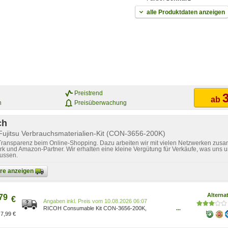
alle Produktdaten anzeigen
Preistrend
3
ab
n
Preisüberwachung
ch
Fujitsu Verbrauchsmaterialien-Kit (CON-3656-200K)
 Transparenz beim Online-Shopping. Dazu arbeiten wir mit vielen Netzwerken zusa
k und Amazon-Partner. Wir erhalten eine kleine Vergütung für Verkäufe, was uns u
lussen.
bare anzeigen
Alterna
79
€
Preis vom 10.08.2026 06:07
RICOH Consumable Kit CON-3656-200K,
...
7,99 €
Wartungseinheit Geeignet für: Scansnap iX500,
iX1400, iX1500, iX1600 Inhalt: 1 Einzugsrolle, 1