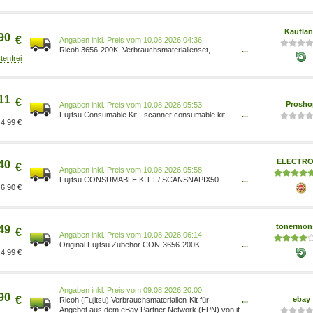
Kaufla
90
€
Preis vom 10.08.2026 04:36
Ricoh 3656-200K, Verbrauchsmaterialienset,
...
Schwarz CON-3656-200K
11
€
Prosho
Preis vom 10.08.2026 05:53
Fujitsu Consumable Kit - scanner consumable kit
...
4,99 €
5032140201950
ELECTRO
40
€
Preis vom 10.08.2026 05:58
Fujitsu CONSUMABLE KIT F/ SCANSNAPIX50
...
6,90 €
CON-3656-200K
tonermon
49
€
Preis vom 10.08.2026 06:14
Original Fujitsu Zubehör CON-3656-200K
...
4,99 €
Verbrauchsmaterialien-Kit
Preis vom 09.08.2026 20:00
90
€
ebay
Ricoh (Fujitsu) Verbrauchsmaterialien-Kit für
...
ScanSnap iX1500, iX500 CON-3656-200K
Angebot aus dem eBay Partner Network (EPN) von it-