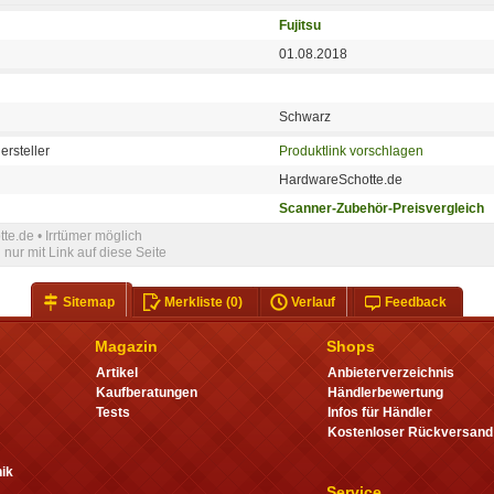
Fujitsu
01.08.2018
Schwarz
ersteller
Produktlink vorschlagen
HardwareSchotte.de
Scanner-Zubehör-Preisvergleich
e.de • Irrtümer möglich
nur mit Link auf diese Seite
Sitemap
Merkliste
(0)
Verlauf
Feedback
Magazin
Shops
Artikel
Anbieterverzeichnis
Kaufberatungen
Händlerbewertung
Tests
Infos für Händler
Kostenloser Rückversand
ik
Service