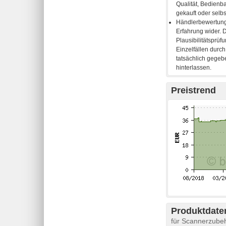
Preistrend
Produktdaten
für Scannerzubeh