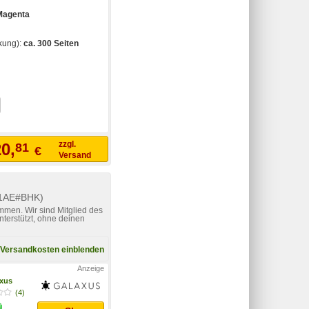
Magenta
kung):
ca. 300 Seiten
zzgl.
0,
81
€
Versand
P11AE#BHK)
mmen. Wir sind Mitglied des
nterstützt, ohne deinen
Versandkosten einblenden
xus
(4)