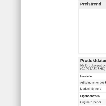
Preistrend
Produktdaten
für Druckerpatro
(C2P11AE#BHK)
Hersteller
Artikelnummer des H
Markteinführung
Eigenschaften
Originalzubehör