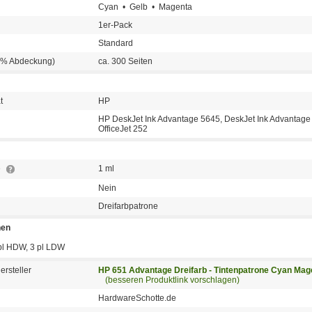
Cyan • Gelb • Magenta
1er-Pack
Standard
 5% Abdeckung)
ca. 300 Seiten
t
HP
HP DeskJet Ink Advantage 5645, DeskJet Ink Advantage 
OfficeJet 252
e
1 ml
Nein
Dreifarbpatrone
nen
4 pl HDW, 3 pl LDW
ersteller
HP 651 Advantage Dreifarb - Tintenpatrone Cyan M
(besseren Produktlink vorschlagen)
HardwareSchotte.de