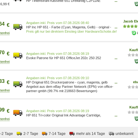
HP Tintenstrahl Kassette 651 Dreifarbig C2P11AE
...
6,99 €
Original
Jacob El
Preis vom 07.08.2026 08:40
64
€
HP Inc HP 651 - Farbe (Cyan, Magenta, Gelb) - original -
...
Ink Advantage - Tintenpatrone - für ENVY 5640, 5660,
Preis gilt nur bei direktem Einstieg über HardwareSchotte.de!
7640, Officejet 5740, 8040 with Neat (C2P11AE)
C2P11AE#BHK
Kauf
70
€
Preis vom 07.08.2026 08:19
Evoke Patrone für HP 651 OfficeJet 202c 250 252
...
Deskjet Ink Advantage 5575 5645 C2P11AE
Preis vom 07.08.2026 09:10
33
€
eb
HP Original 651 Druckerpatrone - cyan, magenta, gelb
...
(C2P11AE#BHK)
Angebot aus dem eBay Partner Network (EPN) von office-
partner-gmbh (99.7% mit 218663 Bewertungen)
Kauf
99
€
Preis vom 07.08.2026 08:19
HP 651 Tri-color Original Ink Advantage Cartridge,
...
Standardertrag, Cyan, Magenta, Gelb, Tinte auf
Farbstoffbasis, 1 ml, 1 Stück(e), Multipack C2P11AE
0-2 Tage
2-7 Tage
7-14 Tage
mehr als 14 Tage
unbekannt