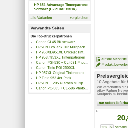
HP 651 Advantage Tintenpatrone
Schwarz (C2P10AE#BHK)
alle Varianten
vergleichen
Verwandte Seiten
Die Top-Druckerpatronen
Canon GI-45 BK schwarz
EPSON EcoTank 102 Multipack 337ml
HP 950XL/951XL Officejet Tintenpatronen
HP 953 / 953XL Tintenpatronen
auf die Merkliste
Canon PGI-530 + CLI-531 Photo Value Pack
Produkt bewerte
Canon Tinte PGI-2500XL
HP 957XL Original Tintenpatrone schwarz
Preisverglei
HP Tinte 953 4er-Pack
10 Angebote für
EPSON T1295 4Farben Multipack
Wir verschaffen dir
Canon PG-585 + CL-586 Photo Value Pack
eBay Partner Networ
Kaufpreis zu beeinf
nur sofort liefer
1.
20,