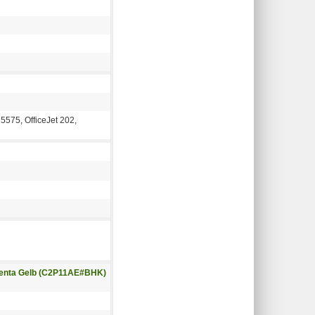
5575, OfficeJet 202,
agenta Gelb (C2P11AE#BHK)