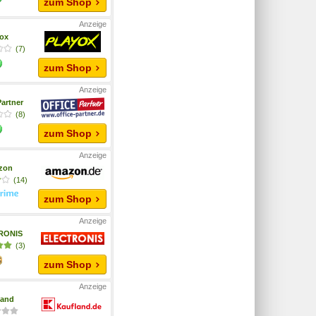
zum Shop
yox
(7)
zum Shop
Partner
(8)
zum Shop
zon
(14)
zum Shop
RONIS
(3)
zum Shop
land