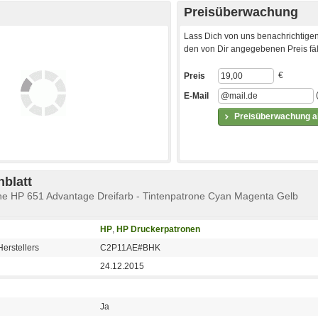
Preisüberwachung
Lass Dich von uns benachrichtigen
den von Dir angegebenen Preis fäll
€
Preis
E-Mail
Preisüberwachung ak
blatt
ne HP 651 Advantage Dreifarb - Tintenpatrone Cyan Magenta Gelb
HP
,
HP Druckerpatronen
erstellers
C2P11AE#BHK
24.12.2015
Ja