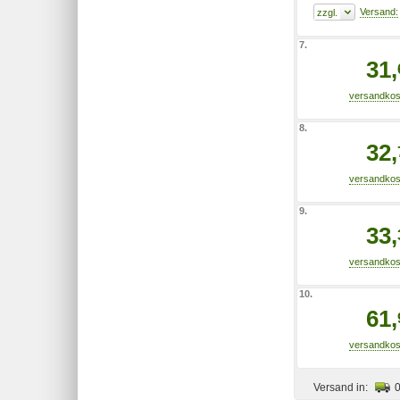
7.
31,
8.
32,
9.
33,
10.
61,
Versand in: