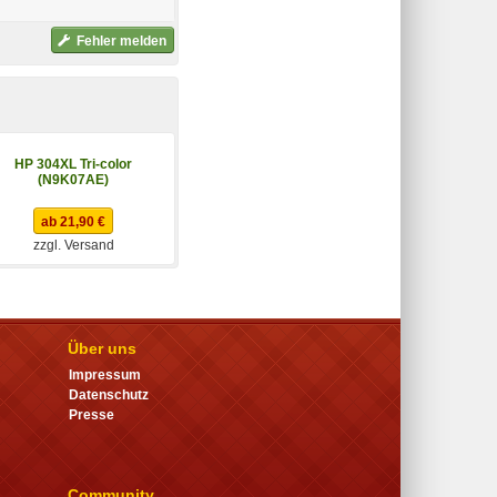
Fehler melden
HP 304XL Tri-color
EPSON 33 Tinte
(N9K07AE)
Schwarz
(C13T33314022)
ab 21,90 €
ab 19,54 €
zzgl. Versand
zzgl. Versand
Über uns
Impressum
Datenschutz
Presse
Community