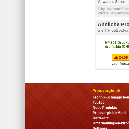
Verwandte Seiten
© by HardwareSchott
Private Verwendung 
Ähnliche Pr
wie HP 651 Adva
HP 301 Druckp
dreifarbig (C
ab 24,09
zzgl. Vers
Preisvergleich
Technik-Schnäppchen
Top100
Neue Produkte
Preisvergleich Mobil
Hardware
Unterhaltungselektron
Software