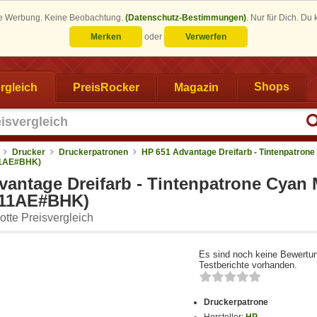
eine Werbung. Keine Beobachtung.
(Datenschutz-Bestimmungen)
.
Nur für Dich. Du
Merken
oder
Verwerfen
rgleich
PreisRocker
Magazin
Shops
Drucker
Druckerpatronen
HP 651 Advantage Dreifarb - Tintenpatrone
11AE#BHK)
vantage Dreifarb - Tintenpatrone Cyan
P11AE#BHK)
tte Preisvergleich
Es sind noch keine Bewertu
Testberichte vorhanden.
Druckerpatrone