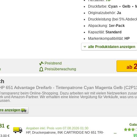
Hersteller:
HP
Druckfarbe:
Cyan • Gelb • 
Originalzubehör:
Ja
Druckleistung (bei 5% Abdec
Abpackung:
1er-Pack
Kapazität:
Standard
Markenkompatibilität:
HP
alle Produktdaten anzeigen
Preistrend
2
ab
n
Preisüberwachung
ch
 HP 651 Advantage Dreifarb - Tintenpatrone Cyan Magenta Gelb (C2
 Transparenz beim Online-Shopping. Dazu arbeiten wir mit vielen Netzwerken zusa
k und Amazon-Partner. Wir erhalten eine kleine Vergütung für Verkäufe, was uns u
lussen.
bare anzeigen
Gala
81
€
Preis vom 07.08.2026 01:30
HP, Druckerpatrone, INK CARTRIDGE NO 651 TRI-
...
3,00 €
COLOU (C, M, Y) C2P11AE#BHK