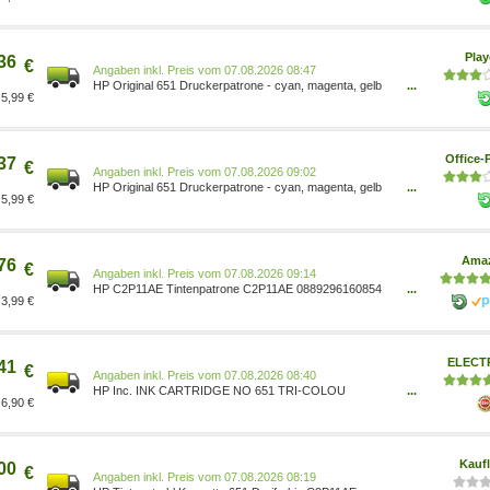
Pla
36
€
Preis vom 07.08.2026 08:47
HP Original 651 Druckerpatrone - cyan, magenta, gelb
...
5,99 €
(C2P11AE#BHK)
Office-
37
€
Preis vom 07.08.2026 09:02
HP Original 651 Druckerpatrone - cyan, magenta, gelb
...
5,99 €
(C2P11AE#BHK)
Ama
76
€
Preis vom 07.08.2026 09:14
HP C2P11AE Tintenpatrone C2P11AE 0889296160854
...
3,99 €
Bürobedarf & Schreibwaren/Arborist Merchandising
Root/Self Service/Custom Stores/01d58275-92c4-41c1-
b9f1-f6d047ebb2a2_0/01d58275-92c4-41c1-b9f1-
f6d047ebb2a2_6201/Tintenpatronen/Original-
ELECT
41
Tintenpatronen Co
€
Preis vom 07.08.2026 08:40
HP Inc. INK CARTRIDGE NO 651 TRI-COLOU
...
6,90 €
C2P11AE#BHK
Kauf
00
€
Preis vom 07.08.2026 08:19