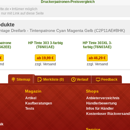
Druckerpatronen-Preisvergleich
e.de • Irrtümer möglich
nur mit Link auf diese Seite
odukte
ntage Dreifarb - Tintenpatrone Cyan Magenta Gelb (C2P11AE#BHK)
atrone
HP Tinte 303 3-farbig
HP Tinte 303XL 3-
H562EE)
(T6N01AE)
farbig (T6N03AE)
 €
ab 19,99 €
ab 46,29 €
and
zzgl. Versand
zzgl. Versand
Sitemap
Merkliste
(0)
Verlauf
Feedback
Magazin
Shops
Artikel
Anbieterverzeichnis
Kaufberatungen
Händlerbewertung
Tests
Infos für Händler
Kostenloser Rückversand
ik
Service