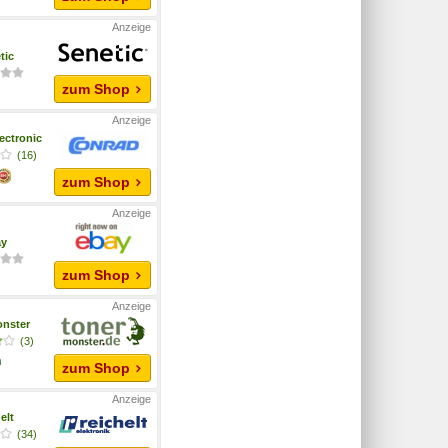
tic
zum Shop
ectronic
(16)
zum Shop
ay
zum Shop
nster
(3)
zum Shop
elt
(34)