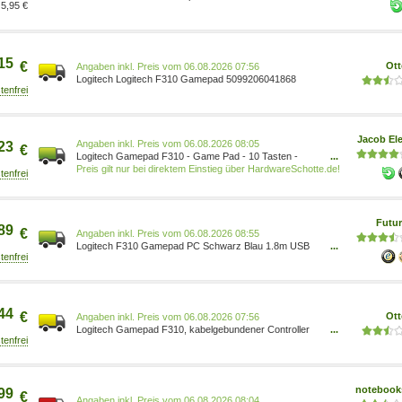
5,95 €
15
€
Ott
Preis vom 06.08.2026 07:56
Logitech Logitech F310 Gamepad 5099206041868
Jacob Ele
Preis vom 06.08.2026 08:05
23
€
Logitech Gamepad F310 - Game Pad - 10 Tasten -
...
kabelgebunden - für PC (940-000135)
Preis gilt nur bei direktem Einstieg über HardwareSchotte.de!
Futur
89
€
Preis vom 06.08.2026 08:55
Logitech F310 Gamepad PC Schwarz Blau 1.8m USB
...
(940-000135)
44
€
Ott
Preis vom 06.08.2026 07:56
Logitech Gamepad F310, kabelgebundener Controller
...
Controller 5099206041868
notebooks
99
€
Preis vom 06.08.2026 08:04