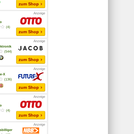
zum Shop
o
(4)
zum Shop
ktronik
(544)
zum Shop
e-X
(136)
zum Shop
o
(4)
zum Shop
billiger