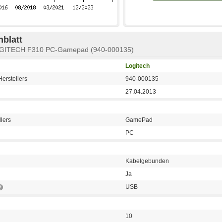
blatt
GITECH F310 PC-Gamepad (940-000135)
Logitech
erstellers
940-000135
27.04.2013
lers
GamePad
PC
Kabelgebunden
Ja
USB
10