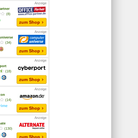
artner
(8)
zum Shop
niverse
(34)
zum Shop
port
(18)
zum Shop
zon
(14)
zum Shop
nate
(130)
zum Shop