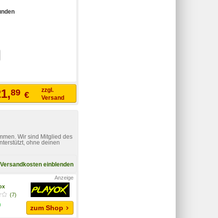
unden
zzgl.
1,
89
€
Versand
mmen. Wir sind Mitglied des
nterstützt, ohne deinen
Versandkosten einblenden
yox
(7)
zum Shop