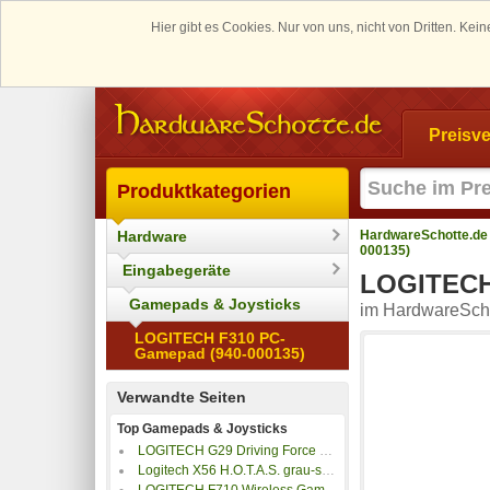
Hier gibt es Cookies. Nur von uns, nicht von Dritten. K
Preisve
Produktkategorien
Hardware
HardwareSchotte.de
000135)
Eingabegeräte
LOGITECH
Gamepads & Joysticks
im HardwareScho
LOGITECH F310 PC-
Gamepad (940-000135)
Verwandte Seiten
Top Gamepads & Joysticks
LOGITECH G29 Driving Force Rennlenkrad
Logitech X56 H.O.T.A.S. grau-schwarz
LOGITECH F710 Wireless Gamepad (940-000145) Grau