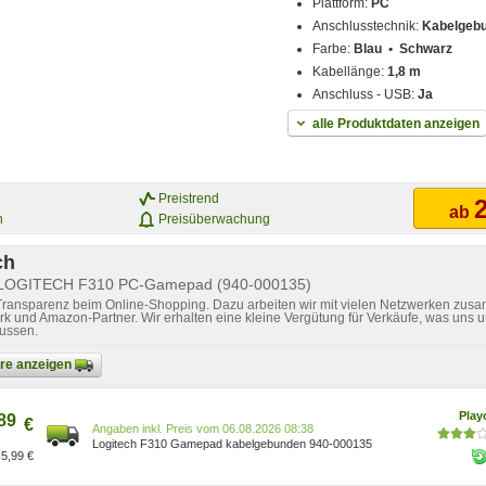
Plattform:
PC
Anschlusstechnik:
Kabelgeb
Farbe:
Blau • Schwarz
Kabellänge:
1,8 m
Anschluss - USB:
Ja
alle Produktdaten anzeigen
Preistrend
2
ab
n
Preisüberwachung
ch
r LOGITECH F310 PC-Gamepad (940-000135)
 Transparenz beim Online-Shopping. Dazu arbeiten wir mit vielen Netzwerken zusa
k und Amazon-Partner. Wir erhalten eine kleine Vergütung für Verkäufe, was uns u
lussen.
bare anzeigen
Pla
89
€
Preis vom 06.08.2026 08:38
Logitech F310 Gamepad kabelgebunden 940-000135
5,99 €