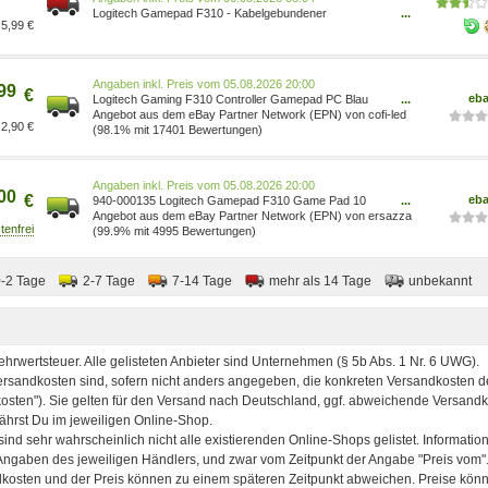
Logitech Gamepad F310 - Kabelgebundener
...
5,99 €
Spielecontroller 940-000135
Preis vom 05.08.2026 20:00
99
€
eb
Logitech Gaming F310 Controller Gamepad PC Blau
...
Grau 5902429900518
Angebot aus dem eBay Partner Network (EPN) von cofi-led
2,90 €
(98.1% mit 17401 Bewertungen)
Preis vom 05.08.2026 20:00
00
€
eb
940-000135 Logitech Gamepad F310 Game Pad 10
...
Tasten ~D~ 940000135
Angebot aus dem eBay Partner Network (EPN) von ersazza
(99.9% mit 4995 Bewertungen)
0-2 Tage
2-7 Tage
7-14 Tage
mehr als 14 Tage
unbekannt