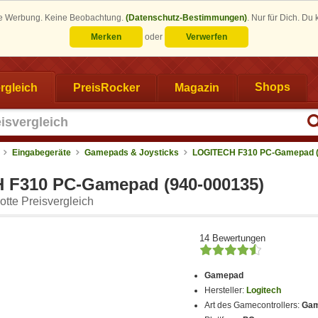
eine Werbung. Keine Beobachtung.
(Datenschutz-Bestimmungen)
.
Nur für Dich. Du
Merken
oder
Verwerfen
rgleich
PreisRocker
Magazin
Shops
Eingabegeräte
Gamepads & Joysticks
LOGITECH F310 PC-Gamepad (
 F310 PC-Gamepad (940-000135)
tte Preisvergleich
14 Bewertungen
Gamepad
Hersteller:
Logitech
Art des Gamecontrollers:
Ga