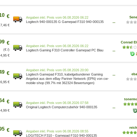
10
€
Sene
Preis vom 06.08.2026 06:22
Logitech 940-000135 G Gamepad F310 940-000135
...
7,46 €
5099206041868
99
€
Conrad El
Preis vom 06.08.2026 06:22
(€ /)
Logitech Gaming F310 Controller Gamepad PC Blau
...
5099206041868
4,95 €
Preis vom 05.08.2026 20:00
49
€
eb
Logitech Gamepad F310, kabelgebundener Gaming
...
Controller Blau/Grau 940000135
Angebot aus dem eBay Partner Network (EPN) von cw-
6,95 €
mobile-shop (99.7% mit 362324 Bewertungen)
tonermo
64
€
Preis vom 06.08.2026 07:58
Original Logitech Computerzubehör 940-000135
...
4,99 €
Gamepad
reich
95
€
Preis vom 06.08.2026 08:55
LOGITECH F310 - Gamepad F310 940-000135