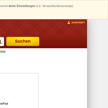
 kannst
deine Einstellungen
(z.b. Versandkostenanzeige)
anmelden
Suchen
940-
mePad