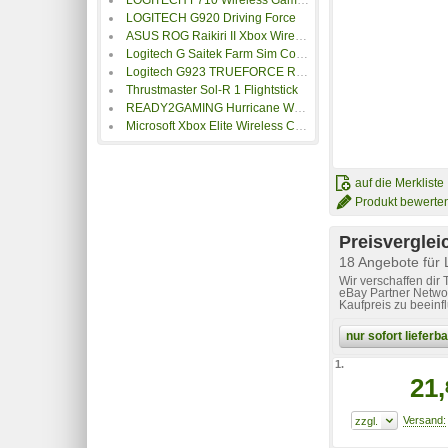
LOGITECH G920 Driving Force
ASUS ROG Raikiri II Xbox Wireless Controller
Logitech G Saitek Farm Sim Controller
Logitech G923 TRUEFORCE Racing Wheel und Pedale
Thrustmaster Sol-R 1 Flightstick
READY2GAMING Hurricane Wheel Pro
Microsoft Xbox Elite Wireless Controller Series 2 Core
auf die Merkliste
Produkt bewerte
Preisverglei
18 Angebote fü
Wir verschaffen dir
eBay Partner Networ
Kaufpreis zu beeinf
nur sofort liefer
1.
21,