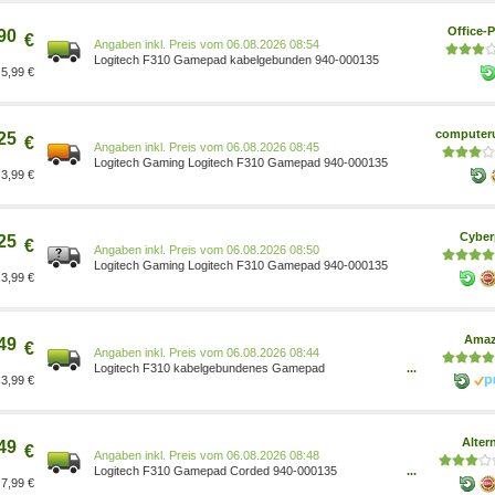
Office-P
90
€
Preis vom 06.08.2026 08:54
Logitech F310 Gamepad kabelgebunden 940-000135
5,99 €
computeru
25
€
Preis vom 06.08.2026 08:45
Logitech Gaming Logitech F310 Gamepad 940-000135
3,99 €
Cyber
25
€
Preis vom 06.08.2026 08:50
Logitech Gaming Logitech F310 Gamepad 940-000135
3,99 €
Ama
49
€
Preis vom 06.08.2026 08:44
Logitech F310 kabelgebundenes Gamepad
...
3,99 €
5099206041868 5099206041868 Elektronik &
Foto/Elektronik & Foto Elektronik & Foto/Arborist
Merchandising Root/Self Service/Special Features
Stores/663e9ebf-f22c-46a9-8f5d-
Alter
49
f1ccf3d521b8_0/663e9ebf-f22c-46a9-8f5d-f1
€
Preis vom 06.08.2026 08:48
Logitech F310 Gamepad Corded 940-000135
...
7,99 €
schwarz/blau Verbindung: Kabel 1080645