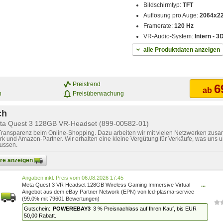
Bildschirmtyp:
TFT
Auflösung pro Auge:
2064x2
Framerate:
120 Hz
VR-Audio-System:
Intern - 3
alle Produktdaten anzeigen
Preistrend
6
ab
n
Preisüberwachung
ch
eta Quest 3 128GB VR-Headset (899-00582-01)
 Transparenz beim Online-Shopping. Dazu arbeiten wir mit vielen Netzwerken zusa
k und Amazon-Partner. Wir erhalten eine kleine Vergütung für Verkäufe, was uns u
lussen.
bare anzeigen
Preis vom 06.08.2026 17:45
Meta Quest 3 VR Headset 128GB Wireless Gaming Immersive Virtual
...
Reality OVP NEU 0815820024064
Angebot aus dem eBay Partner Network (EPN) von lcd-plasma-service
(99.0% mit 79601 Bewertungen)
POWEREBAY3
3 % Preisnachlass auf Ihren Kauf, bis EUR
50,00 Rabatt.