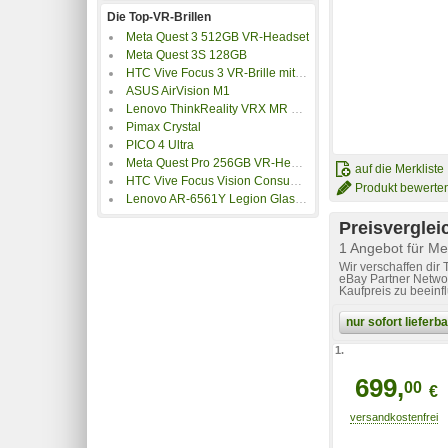
Die Top-VR-Brillen
Meta Quest 3 512GB VR-Headset
Meta Quest 3S 128GB
HTC Vive Focus 3 VR-Brille mit 5K-Display
ASUS AirVision M1
Lenovo ThinkReality VRX MR Brille (Mixed Reality Brille)
Pimax Crystal
PICO 4 Ultra
Meta Quest Pro 256GB VR-Headset schwarz
auf die Merkliste
HTC Vive Focus Vision Consumer Edition
Produkt bewerte
Lenovo AR-6561Y Legion Glasses WW AR-Brille
Preisverglei
1 Angebot für M
Wir verschaffen dir
eBay Partner Networ
Kaufpreis zu beeinf
nur sofort liefer
1.
699,
00
€