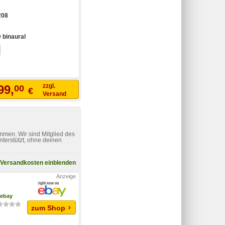
208
D binaural
zzgl.
99,
00
€
Versand
mmen. Wir sind Mitglied des
nterstützt, ohne deinen
Versandkosten einblenden
ebay
zum Shop