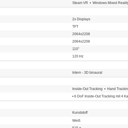
Steam VR • Windows Mixed Realit
2x Displays
TFT
2064x2208
2064x2208
110°
120 Hz
Intern - 3D binaural
Inside-Out Tracking • Hand Tracki
• 6 DoF Inside-Out Tracking mit 4 
Kunststoff
Weiß
515 g