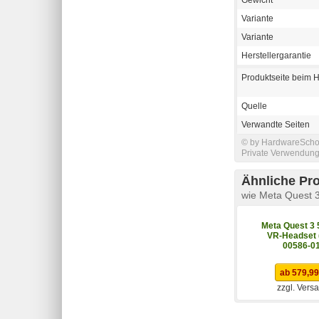
Variante
Variante
Herstellergarantie
Produktseite beim H
Quelle
Verwandte Seiten
© by HardwareSchott
Private Verwendung 
Ähnliche Pr
wie Meta Quest 
Meta Quest 3
VR-Headset 
00586-01
ab 579,99
zzgl. Vers