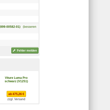
(899-00582-01)
(besseren
Fehler melden
Viture Luma Pro
HTC Vive Focus Vision
schwarz (V1251)
Consumer Edition
(99HAUM009-00)
ab 475,26 €
ab 1.159,00 €
zzgl. Versand
zzgl. Versand