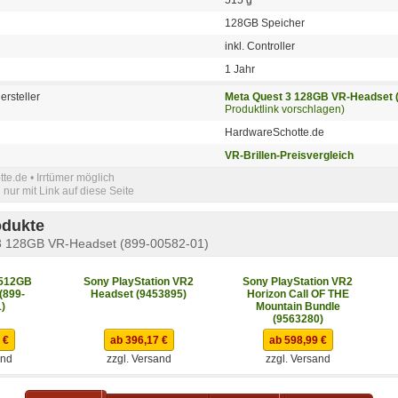
128GB Speicher
inkl. Controller
1 Jahr
ersteller
Meta Quest 3 128GB VR-Headset 
Produktlink vorschlagen)
HardwareSchotte.de
VR-Brillen-Preisvergleich
e.de • Irrtümer möglich
nur mit Link auf diese Seite
odukte
3 128GB VR-Headset (899-00582-01)
 512GB
Sony PlayStation VR2
Sony PlayStation VR2
(899-
Headset (9453895)
Horizon Call OF THE
)
Mountain Bundle
(9563280)
 €
ab 396,17 €
ab 598,99 €
and
zzgl. Versand
zzgl. Versand