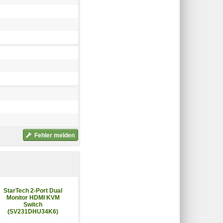
Fehler melden
StarTech 2-Port Dual
StarTech 2-Port KVM
Monitor HDMI KVM
Switch Dual Monitor
Switch
DisplayPort 4K 60Hz
(SV231DHU34K6)
(P2DD46A2-KVM-
SWITCH)