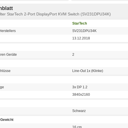
blatt
lter StarTech 2-Port DisplayPort KVM Switch (SV231DPU34K)
StarTech
erstellers
SV231DPU34K
13.12.2018
aren Geräte
2
chlüsse
Line-Out 1x (Klinke)
nge
3x DP 1.2
3840x2160
Schwarz
Gewicht
16 cm