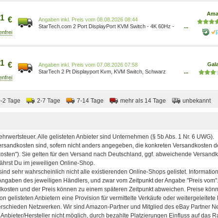
Ama
1
€
Preis vom 08.08.2026 08:44
StarTech.com 2 Port DisplayPort KVM Switch - 4K 60Hz -
...
Einzelner DP 4K Bildschirm - Dual Port UHD DP 1.2 USB
KVM Switch mit integriertem USB 3.0 Hub & Audio - Dell HP
Apple Lenovo (SV231DPU34K) SV231DPU34K
0065030880121 Computer & Zubehör/Computer &
1
€
Gal
Preis vom 07.08.2026 07:58
StarTech 2 Pt Displayport Kvm, KVM Switch, Schwarz
...
SV231DPU34K
0-2 Tage
2-7 Tage
7-14 Tage
mehr als 14 Tage
unbekannt