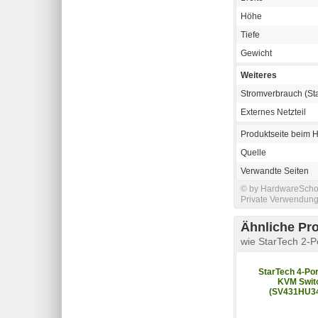
Höhe
Tiefe
Gewicht
Weiteres
Stromverbrauch (St
Externes Netzteil
Produktseite beim H
Quelle
Verwandte Seiten
© by HardwareSchott
Private Verwendung 
Ähnliche Pr
wie StarTech 2-
StarTech 4-Po
KVM Swit
(SV431HU3