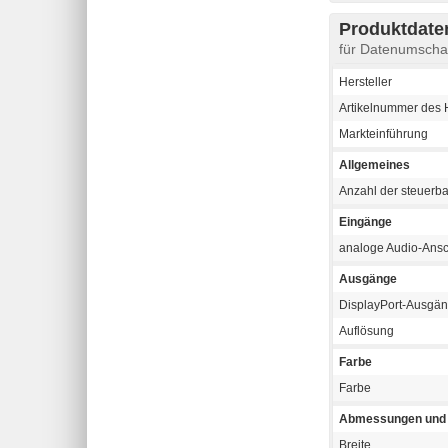
Produktdaten
für Datenumscha
Hersteller
Artikelnummer des H
Markteinführung
Allgemeines
Anzahl der steuerb
Eingänge
analoge Audio-Ans
Ausgänge
DisplayPort-Ausgä
Auflösung
Farbe
Farbe
Abmessungen und 
Breite