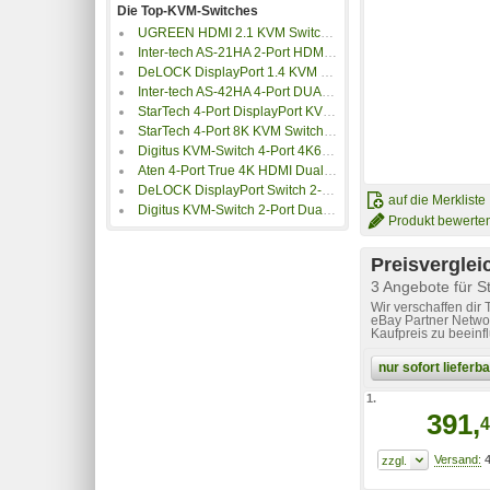
Die Top-KVM-Switches
UGREEN HDMI 2.1 KVM Switch 4-In-1 bis 8K@60Hz
Inter-tech AS-21HA 2-Port HDMI KVM-Switch
DeLOCK DisplayPort 1.4 KVM Switch 8K 30 Hz mit USB 3.0 & Audio
Inter-tech AS-42HA 4-Port DUAL-HDMI KVM-Switch
StarTech 4-Port DisplayPort KVM Switch
StarTech 4-Port 8K KVM Switch DisplayPort 1.4
Digitus KVM-Switch 4-Port 4K60Hz
Aten 4-Port True 4K HDMI Dual-View KVM Switch
DeLOCK DisplayPort Switch 2-Port
auf die Merkliste
Digitus KVM-Switch 2-Port Dual-Display 4K HDMI
Produkt bewerte
Preisverglei
3 Angebote für 
Wir verschaffen dir
eBay Partner Networ
Kaufpreis zu beeinf
nur sofort liefer
1.
391,
4
4