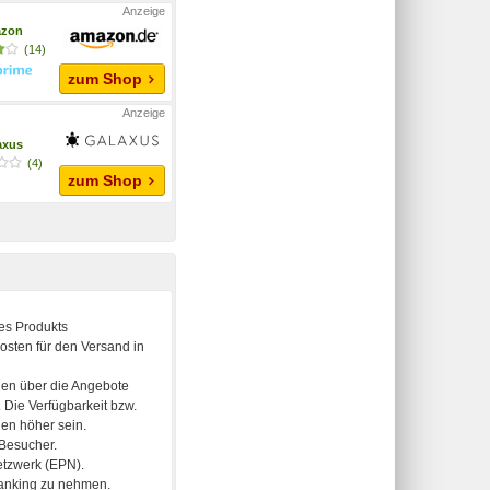
zon
(14)
zum Shop
axus
(4)
zum Shop