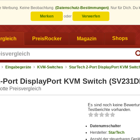
eine Werbung. Keine Beobachtung.
(Datenschutz-Bestimmungen)
.
Nur für Dich. Du
Merken
oder
Verwerfen
rgleich
PreisRocker
Magazin
Shops
Eingabegeräte
KVM-Switches
StarTech 2-Port DisplayPort KVM Switc
2-Port DisplayPort KVM Switch (SV231
tte Preisvergleich
Es sind noch keine Bewertu
Testberichte vorhanden.
Datenumschalter
Hersteller:
StarTech
Anzahl der steuerbaren Gerä