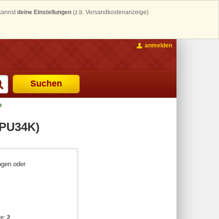
 kannst
deine Einstellungen
(z.b. Versandkostenanzeige)
anmelden
Suchen
h
DPU34K)
ngen oder
te:
2