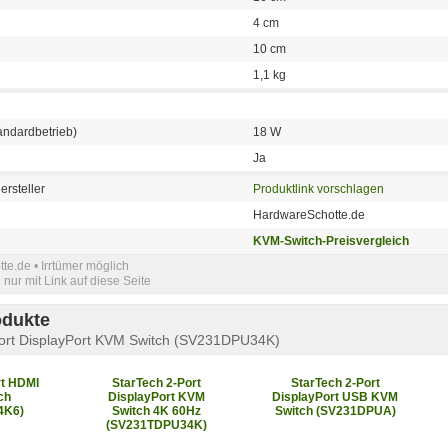
4 cm
10 cm
1,1 kg
andardbetrieb)
18 W
Ja
ersteller
Produktlink vorschlagen
HardwareSchotte.de
KVM-Switch-Preisvergleich
e.de • Irrtümer möglich
nur mit Link auf diese Seite
odukte
Port DisplayPort KVM Switch (SV231DPU34K)
rt HDMI
StarTech 2-Port
StarTech 2-Port
ch
DisplayPort KVM
DisplayPort USB KVM
4K6)
Switch 4K 60Hz
Switch (SV231DPUA)
(SV231TDPU34K)