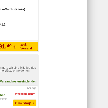
ine-Out 1x (Klinke)
 1.2
zzgl.
91,
49
€
Versand
mmen. Wir sind Mitglied des
nterstützt, ohne deinen
Versandkosten einblenden
shop
zum Shop