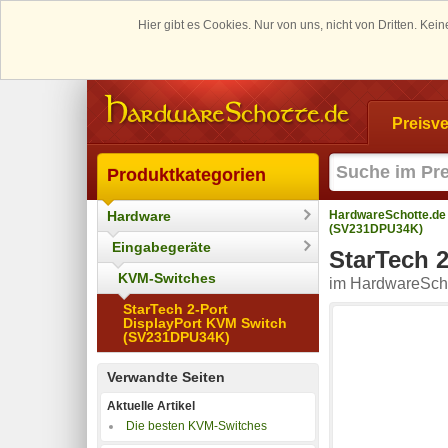
Hier gibt es Cookies. Nur von uns, nicht von Dritten. K
Preisve
Produktkategorien
Hardware
HardwareSchotte.de
(SV231DPU34K)
Eingabegeräte
StarTech 
KVM-Switches
im HardwareScho
StarTech 2-Port
DisplayPort KVM Switch
(SV231DPU34K)
Verwandte Seiten
Aktuelle Artikel
Die besten KVM-Switches