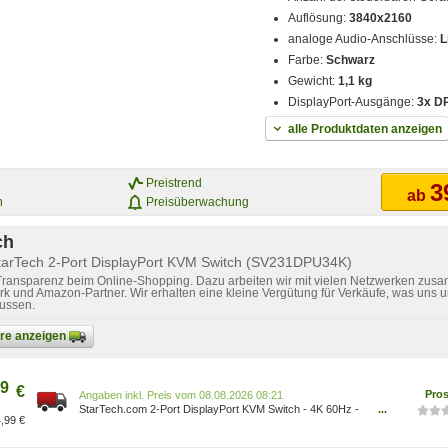
Auflösung:
3840x2160
analoge Audio-Anschlüsse:
L
Farbe:
Schwarz
Gewicht:
1,1 kg
DisplayPort-Ausgänge:
3x DP
alle Produktdaten anzeigen
Preistrend
3
ab
n
Preisüberwachung
ch
StarTech 2-Port DisplayPort KVM Switch (SV231DPU34K)
 Transparenz beim Online-Shopping. Dazu arbeiten wir mit vielen Netzwerken zusa
k und Amazon-Partner. Wir erhalten eine kleine Vergütung für Verkäufe, was uns u
lussen.
bare anzeigen
9
€
Pro
Preis vom 08.08.2026 08:21
StarTech.com 2-Port DisplayPort KVM Switch - 4K 60Hz -
...
,99 €
TAA Compliant - KVM / audio / USB switch - 2 ports
0065030880121