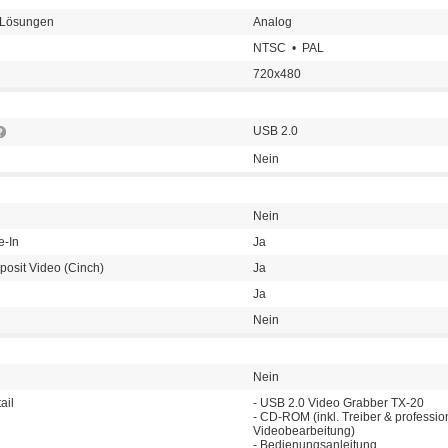
-Lösungen
Analog
NTSC • PAL
720x480
USB 2.0
Nein
Nein
e-In
Ja
posit Video (Cinch)
Ja
Ja
Nein
Nein
ail
- USB 2.0 Video Grabber TX-20
- CD-ROM (inkl. Treiber & professio
Videobearbeitung)
- Bedienungsanleitung