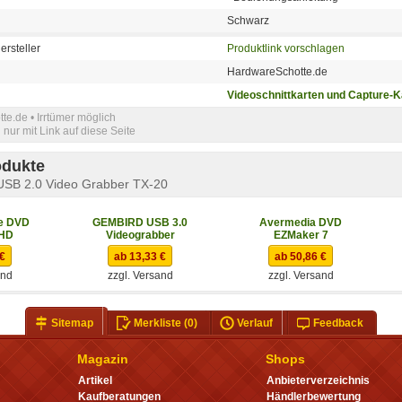
Schwarz
ersteller
Produktlink vorschlagen
HardwareSchotte.de
Videoschnittkarten und Capture-K
e.de • Irrtümer möglich
nur mit Link auf diese Seite
odukte
SB 2.0 Video Grabber TX-20
e DVD
GEMBIRD USB 3.0
Avermedia DVD
 HD
Videograbber
EZMaker 7
 €
ab 13,33 €
ab 50,86 €
and
zzgl. Versand
zzgl. Versand
Sitemap
Merkliste
(0)
Verlauf
Feedback
Magazin
Shops
Artikel
Anbieterverzeichnis
Kaufberatungen
Händlerbewertung