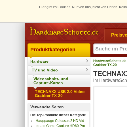
Hier gibt es Cookies. Nur von uns, nicht von Dritten. K
Preisve
Produktkategorien
Hardware
HardwareSchotte.de
Grabber TX-20
TV und Video
TECHNAXX 
Videoschnitt- und
im HardwareScho
Capture-Karten
TECHNAXX USB 2.0 Video
Grabber TX-20
Verwandte Seiten
Die Top-Produkte dieser Kategorie
Hauppauge Colossus 2 HD Video + Game Rekorder PCIe
elgato Game Capture HD60 Pro