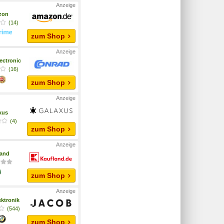
zon
(14)
zum Shop
ectronic
(16)
zum Shop
xus
(4)
zum Shop
land
zum Shop
ktronik
(544)
zum Shop