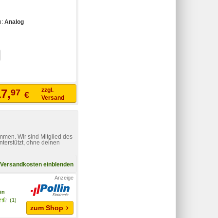
n:
Analog
zzgl.
7,
97
€
Versand
mmen. Wir sind Mitglied des
nterstützt, ohne deinen
Versandkosten einblenden
in
(1)
zum Shop