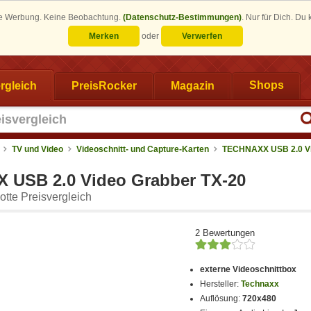
eine Werbung. Keine Beobachtung.
(Datenschutz-Bestimmungen)
.
Nur für Dich. Du
Merken
oder
Verwerfen
rgleich
PreisRocker
Magazin
Shops
TV und Video
Videoschnitt- und Capture-Karten
TECHNAXX USB 2.0 V
USB 2.0 Video Grabber TX-20
tte Preisvergleich
2 Bewertungen
externe Videoschnittbox
Hersteller:
Technaxx
Auflösung:
720x480