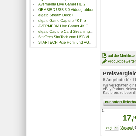
Avermedia Live Gamer HD 2
GEMBIRD USB 3.0 Videograbber
elgato Stream Deck +
elgato Game Capture 4K Pro
AVERMEDIA Live Gamer 4K GC573 - Videoaufnahmeadapter - PCIe 2.0 x4
elgato Capture Card Streaming Gerät, Schwarz
StarTech StarTech.com USB Video Capture Adapter
STARTECH Pcie Hdmi und VGA Capture Card
auf die Merkliste
Produkt bewerte
Preisverglei
6 Angebote für 
Wir verschaffen dir
eBay Partner Networ
Kaufpreis zu beeinf
nur sofort liefer
1.
17,
9
5