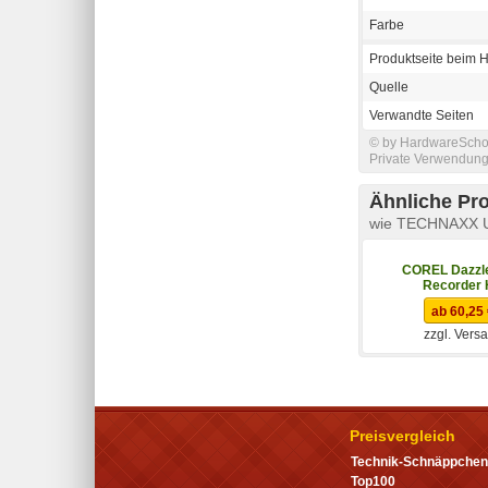
Farbe
Produktseite beim H
Quelle
Verwandte Seiten
© by HardwareSchott
Private Verwendung 
Ähnliche Pr
wie TECHNAXX U
COREL Dazzl
Recorder
ab 60,25
zzgl. Vers
Preisvergleich
Technik-Schnäppchen
Top100