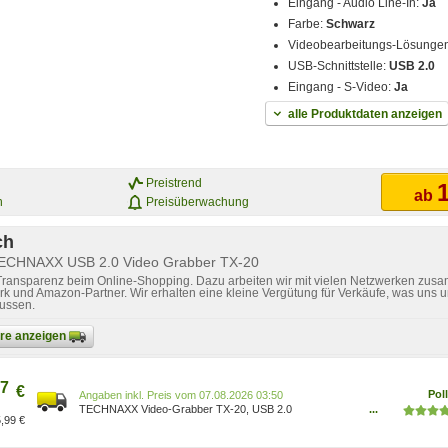
Eingang - Audio Line-In:
Ja
Farbe:
Schwarz
Videobearbeitungs-Lösunge
USB-Schnittstelle:
USB 2.0
Eingang - S-Video:
Ja
alle Produktdaten anzeigen
Preistrend
1
ab
n
Preisüberwachung
ch
TECHNAXX USB 2.0 Video Grabber TX-20
 Transparenz beim Online-Shopping. Dazu arbeiten wir mit vielen Netzwerken zusa
k und Amazon-Partner. Wir erhalten eine kleine Vergütung für Verkäufe, was uns u
lussen.
bare anzeigen
7
€
Poll
Preis vom 07.08.2026 03:50
TECHNAXX Video-Grabber TX-20, USB 2.0
...
,99 €
4260101738028