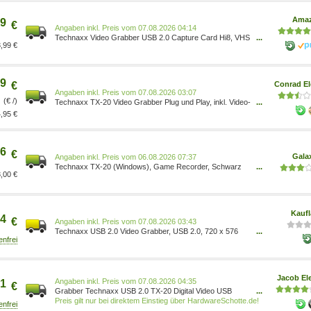
Ama
9
€
Preis vom 07.08.2026 04:14
Technaxx Video Grabber USB 2.0 Capture Card Hi8, VHS
...
,99 €
zu Digital DVD Konvertierung für Windows PC, mit
professioneller Bearbeitungssoftware Hochwertiger Audio-
Video-Digitalkonverter-Adapter TX-20 1604[4620]
4260101738028 Elektronik & Foto/Elektronik &
9
€
Conrad El
Preis vom 07.08.2026 03:07
(€ /)
Technaxx TX-20 Video Grabber Plug und Play, inkl. Video-
...
Bearbeitungssoftware 4260101738028
,95 €
6
€
Gala
Preis vom 06.08.2026 07:37
Technaxx TX-20 (Windows), Game Recorder, Schwarz
...
,00 €
1604
Kauf
4
€
Preis vom 07.08.2026 03:43
Technaxx USB 2.0 Video Grabber, USB 2.0, 720 x 576
...
Pixel, RCA, S-Video, Digitalkamera, DVD Player, VHS,
NTSC, PAL, 25 fps 1604
Jacob Ele
Preis vom 07.08.2026 04:35
1
€
Grabber Technaxx USB 2.0 TX-20 Digital Video USB
...
(1604)
Preis gilt nur bei direktem Einstieg über HardwareSchotte.de!