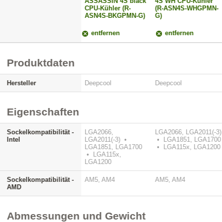
ASSASSIN 4S black
4S WH CPU-Kühler
CPU-Kühler (R-
(R-ASN4S-WHGPMN-
ASN4S-BKGPMN-G)
G)
entfernen
entfernen
Produktdaten
Hersteller
Deepcool
Deepcool
Eigenschaften
Sockelkompatibilität -
LGA2066,
LGA2066, LGA2011(-3)
Intel
LGA2011(-3) •
• LGA1851, LGA1700
LGA1851, LGA1700
• LGA115x, LGA1200
• LGA115x,
LGA1200
Sockelkompatibilität -
AM5, AM4
AM5, AM4
AMD
Abmessungen und Gewicht