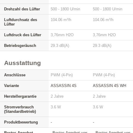
Drehzahl des Lüfter
500 - 1800 U/min
500 - 1800 U/min
Luftdurchsatz des
104.06 m³/h
104.06 m³/h
Lüfter
Luftdruck des Lüfter
3,76mm H2O
3,76mm H2O
Betriebsgeräusch
29.3 dB(A)
29.3 dB(A)
Ausstattung
Anschlüsse
PWM (4-Pin)
PWM (4-Pin)
Variante
ASSASSIN 4S
ASSASSIN 4S WH
Herstellergarantie
2 Jahre
2 Jahre
Stromverbrauch
3.6 W
3.6 W
(Standardbetrieb)
Produktbewertung
-
-
Bestes Angebot
Bestes Angebot von
Bestes Angebot von