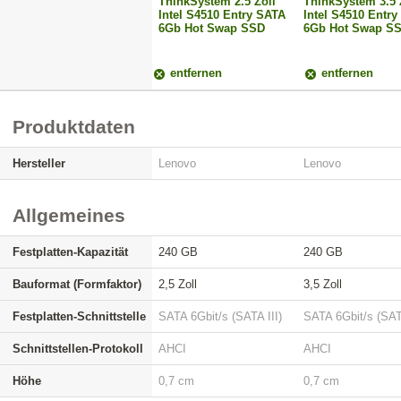
ThinkSystem 2.5 Zoll
ThinkSystem 3.5 
Intel S4510 Entry SATA
Intel S4510 Entr
6Gb Hot Swap SSD
6Gb Hot Swap S
entfernen
entfernen
Produktdaten
Hersteller
Lenovo
Lenovo
Allgemeines
Festplatten-Kapazität
240 GB
240 GB
Bauformat (Formfaktor)
2,5 Zoll
3,5 Zoll
Festplatten-Schnittstelle
SATA 6Gbit/s (SATA III)
SATA 6Gbit/s (SATA
Schnittstellen-Protokoll
AHCI
AHCI
Höhe
0,7 cm
0,7 cm