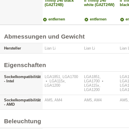
Trinity 240 black
II Trinity 240
II Tr
(GA2T24B)
white (GA2T24W)
blac
entfernen
entfernen
en
Abmessungen und Gewicht
Hersteller
Lian Li
Lian Li
Lian 
Eigenschaften
Sockelkompatibilität
LGA1851, LGA1700
LGA1851,
LGA1
- Intel
• LGA115x,
LGA1700 •
LGA1
LGA1200
LGA115x,
LGA1
LGA1200
LGA1
Sockelkompatibilität
AM5, AM4
AM5, AM4
AM5,
- AMD
Beleuchtung