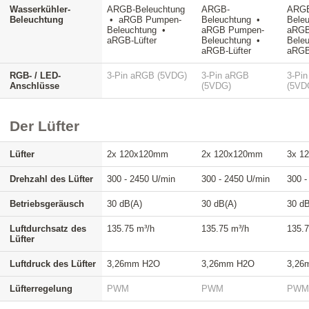
Wasserkühler-
ARGB-Beleuchtung
ARGB-
ARG
Beleuchtung
• aRGB Pumpen-
Beleuchtung •
Bele
Beleuchtung •
aRGB Pumpen-
aRGB
aRGB-Lüfter
Beleuchtung •
Bele
aRGB-Lüfter
aRGB
RGB- / LED-
3-Pin aRGB (5VDG)
3-Pin aRGB
3-Pi
Anschlüsse
(5VDG)
(5VD
Der Lüfter
Lüfter
2x 120x120mm
2x 120x120mm
3x 1
Drehzahl des Lüfter
300 - 2450 U/min
300 - 2450 U/min
300 -
Betriebsgeräusch
30 dB(A)
30 dB(A)
30 dB
Luftdurchsatz des
135.75 m³/h
135.75 m³/h
135.7
Lüfter
Luftdruck des Lüfter
3,26mm H2O
3,26mm H2O
3,26
Lüfterregelung
PWM
PWM
PW