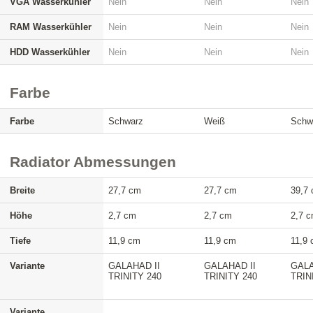
VGA Wasserkühler
Nein
Nein
Nein
RAM Wasserkühler
Nein
Nein
Nein
HDD Wasserkühler
Nein
Nein
Nein
Farbe
Farbe
Schwarz
Weiß
Schw
Radiator Abmessungen
Breite
27,7 cm
27,7 cm
39,7
Höhe
2,7 cm
2,7 cm
2,7 
Tiefe
11,9 cm
11,9 cm
11,9
Variante
GALAHAD II
GALAHAD II
GALA
TRINITY 240
TRINITY 240
TRIN
Variante