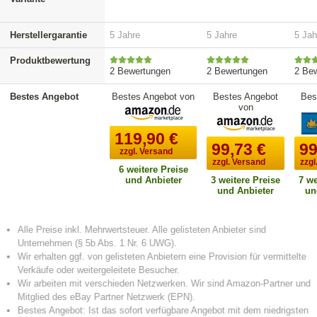
Herstellergarantie
5 Jahre
5 Jahre
5 Jah
Produktbewertung
2 Bewertungen
2 Bewertungen
2 Be
Bestes Angebot
Bestes Angebot von
Bestes Angebot
Bes
von
119,90
€
99,73
€
99
zzgl. Versand
zzgl. Versand
zzgl
6 weitere Preise
und Anbieter
3 weitere Preise
7 we
und Anbieter
un