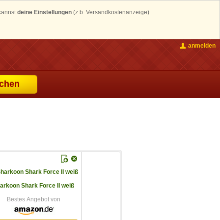
 kannst
deine Einstellungen
(z.b. Versandkostenanzeige)
anmelden
chen
arkoon Shark Force II weiß
Bestes Angebot von