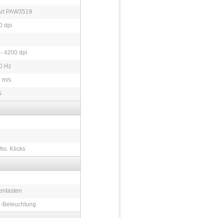
Art PAW3519
0 dpi
- 4200 dpi
0 Hz
 m/s
G
io. Klicks
entasten
-Beleuchtung