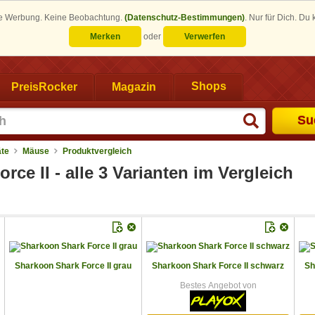
eine Werbung. Keine Beobachtung.
(Datenschutz-Bestimmungen)
.
Nur für Dich. Du
Merken
oder
Verwerfen
PreisRocker
Magazin
Shops
Su
äte
Mäuse
Produktvergleich
ce II - alle 3 Varianten im Vergleich
Sharkoon Shark Force II grau
Sharkoon Shark Force II schwarz
Sh
Bestes Angebot von