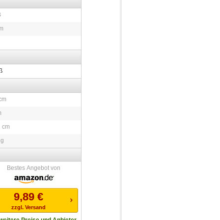
B
 m
ß
 cm
m
2 cm
 g
Bestes Angebot von
9,89
€
zzgl. Versand
weitere Preise und Anbieter