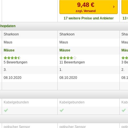
9,48
€
zzgl. Versand
17 weitere Preise und Anbieter
13 
Shopdaten
Sharkoon
Sharkoon
Sha
Maus
Maus
Mau
Mäuse
Mäuse
Mäu
5 Bewertungen
11 Bewertungen
3 B
3.
1.
2.
08.10.2020
08.10.2020
08.
Kabelgebunden
Kabelgebunden
Kab
optischer Sensor
optischer Sensor
opti