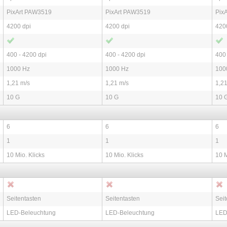
PixArt PAW3519
PixArt PAW3519
Pix
4200 dpi
4200 dpi
420
400 - 4200 dpi
400 - 4200 dpi
400 
1000 Hz
1000 Hz
100
1,21 m/s
1,21 m/s
1,21
10 G
10 G
10 
6
6
6
1
1
1
10 Mio. Klicks
10 Mio. Klicks
10 M
Seitentasten
Seitentasten
Seit
LED-Beleuchtung
LED-Beleuchtung
LED