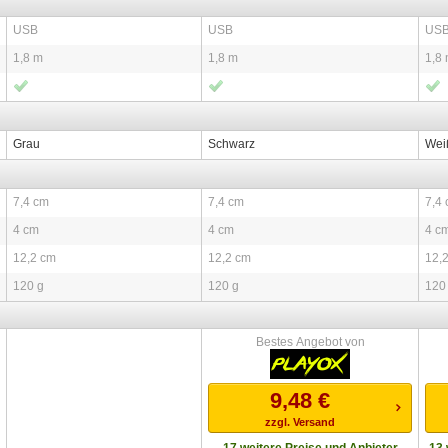
USB
USB
US
1,8 m
1,8 m
1,8
Grau
Schwarz
Wei
7,4 cm
7,4 cm
7,4
4 cm
4 cm
4 c
12,2 cm
12,2 cm
12,
120 g
120 g
120
Bestes Angebot von
9,48
€
zzgl. Versand
17 weitere Preise und Anbieter
13 