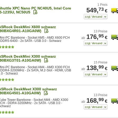
1 Preis
Shuttle XPC Nano PC NC40U5, Intel Core
549,
73
€
i5-1235U, NC50U5
ASRock DeskMini X600 schwarz
(90BXG4R01-A10GA0W)
13 Preise
176,
95
€
Mini-PC Barebone - Sockel AM5 - AMD X600 FCH
ab
 DDR5-6400 - 2x SATA - USB 3.0 - Schwarz
ASRock DeskMini X300 schwarz
(90BXG3T01-A10GA0W)
15 Preise
138,
99
Mini-PC Barebone - Sockel AM4 - AMD X300 FCH
€
ab
 DDR4-3200MHz - 2x SATA, M.2-Slot - HDMI, USB
.0 - Schwarz
ASRock DeskMeet X300 schwarz
(90BXG4501-A10GA0W)
13 Preise
168,
99
Cube Tower Barebone - Sockel AM4 - AMD X300
€
ab
FCH - DDR4-3200MHz - 2x SATA - USB 3.0 -
Schwarz