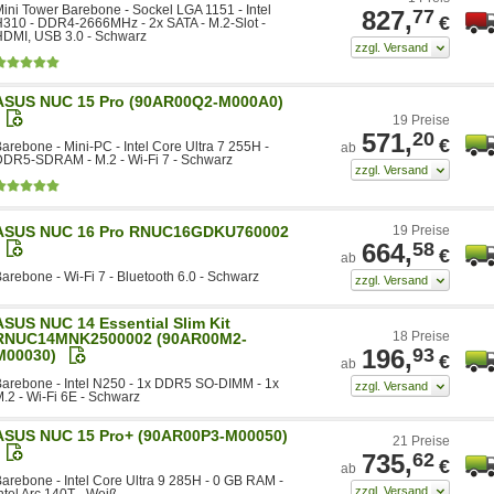
ini Tower Barebone - Sockel LGA 1151 - Intel
827,
77
€
310 - DDR4-2666MHz - 2x SATA - M.2-Slot -
HDMI, USB 3.0 - Schwarz
ASUS NUC 15 Pro (90AR00Q2-M000A0)
19 Preise
571,
20
€
arebone - Mini-PC - Intel Core Ultra 7 255H -
ab
DDR5-SDRAM - M.2 - Wi-Fi 7 - Schwarz
ASUS NUC 16 Pro RNUC16GDKU760002
19 Preise
664,
58
€
ab
arebone - Wi-Fi 7 - Bluetooth 6.0 - Schwarz
ASUS NUC 14 Essential Slim Kit
18 Preise
RNUC14MNK2500002 (90AR00M2-
196,
93
M00030)
€
ab
arebone - Intel N250 - 1x DDR5 SO-DIMM - 1x
.2 - Wi-Fi 6E - Schwarz
ASUS NUC 15 Pro+ (90AR00P3-M00050)
21 Preise
735,
62
€
ab
arebone - Intel Core Ultra 9 285H - 0 GB RAM -