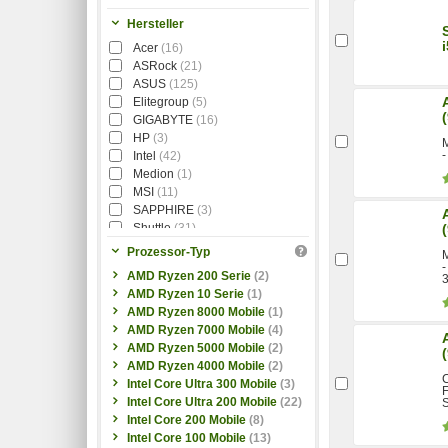
Hersteller
Acer
(16)
ASRock
(21)
ASUS
(125)
Elitegroup
(5)
GIGABYTE
(16)
HP
(3)
-
Intel
(42)
Medion
(1)
MSI
(11)
SAPPHIRE
(3)
Shuttle
(31)
Supermicro
(1)
Prozessor-Typ
Zotac
(11)
-
AMD Ryzen 200 Serie
(2)
3
AMD Ryzen 10 Serie
(1)
AMD Ryzen 8000 Mobile
(1)
AMD Ryzen 7000 Mobile
(4)
AMD Ryzen 5000 Mobile
(2)
AMD Ryzen 4000 Mobile
(2)
Intel Core Ultra 300 Mobile
(3)
Intel Core Ultra 200 Mobile
(22)
Intel Core 200 Mobile
(8)
Intel Core 100 Mobile
(13)