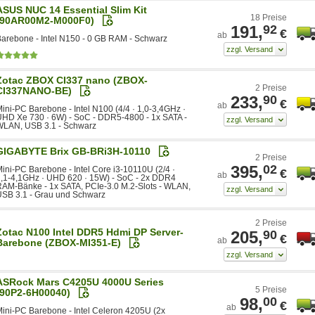
ASUS NUC 14 Essential Slim Kit
18 Preise
(90AR00M2-M000F0)
191,
92
€
ab
arebone - Intel N150 - 0 GB RAM - Schwarz
Zotac ZBOX CI337 nano (ZBOX-
2 Preise
CI337NANO-BE)
233,
90
€
ab
ini-PC Barebone - Intel N100 (4/4 · 1,0-3,4GHz ·
HD Xe 730 · 6W) - SoC - DDR5-4800 - 1x SATA -
WLAN, USB 3.1 - Schwarz
GIGABYTE Brix GB-BRi3H-10110
2 Preise
395,
02
ini-PC Barebone - Intel Core i3-10110U (2/4 ·
€
ab
,1-4,1GHz · UHD 620 · 15W) - SoC - 2x DDR4
AM-Bänke - 1x SATA, PCIe-3.0 M.2-Slots - WLAN,
SB 3.1 - Grau und Schwarz
2 Preise
Zotac N100 Intel DDR5 Hdmi DP Server-
205,
90
€
ab
Barebone (ZBOX-MI351-E)
ASRock Mars C4205U 4000U Series
5 Preise
(90P2-6H00040)
98,
00
€
ab
ini-PC Barebone - Intel Celeron 4205U (2x