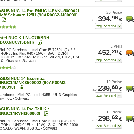
ntel Arc 140T - Weiß
ASUS NUC 14 Pro RNUC14RVKU500002I
20 Preise
Ucff Schwarz 125H (90AR0062-M00090)
394,
96
€
ab
Intel NUC Kit NUC7I5BNH
(BOXNUC7I5BNH)
1 Preis
ini-PC Barebone - Intel Core i5-7260U (2x 2,2-
452,
20
€
,4GHz / Iris Plus 640 / 15W) - SoC - DDR4-
133MHz - 1x SATA - M.2-Slot - WLAN, HDMI, USB
.0 - Grau und Schwarz
ASUS NUC 14 Essential
19 Preise
RNUC14MNK3500002 (90AR00M2-
239,
68
M00090)
€
ab
arebone - Mini-PC - Intel N355 - UHD Graphics -
i-Fi 6E - Schwarz
ASUS NUC 14 Pro Tall Kit
19 Preise
RNUC14RVHI300002I
298,
62
€
ab
ini-PC Barebone - Intel Core 3 100U (6/8 · 0,9-
4,7GHz · UHD 64EUs · 15W) - SoC - DDR5-5600 -
x SATA - WLAN, USB 3.1 - Schwarz