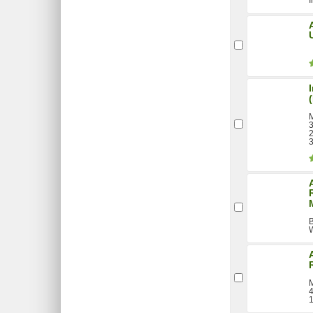
I
M
3
2
3
B
W
M
1