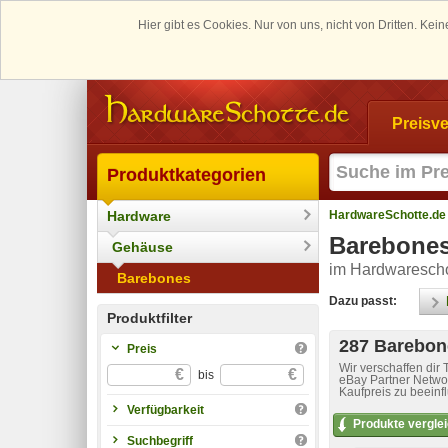
Hier gibt es Cookies. Nur von uns, nicht von Dritten. K
Preisve
Produktkategorien
Hardware
HardwareSchotte.de
Barebone
Gehäuse
im Hardwarescho
Barebones
Dazu passt:
Produktfilter
287 Barebone
Preis
Wir verschaffen dir
€
€
bis
eBay Partner Networ
Kaufpreis zu beeinf
Verfügbarkeit
Produkte vergle
Suchbegriff