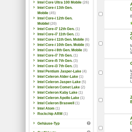
Intel Core Ultra 100 Mobile
(26)
Intel Core-i 13th Gen.
Mobile
(45)
B
Intel Core-i 12th Gen.
Mobilel
(20)
Intel Core-i7 12th Gen.
(1)
Intel Core-i7 11th Gen.
(1)
Intel Core-i 11th Gen. Mobile
(6)
Intel Core-i 10th Gen. Mobile
(6)
M
U
Intel Core-i 8th Gen. Mobile
(8)
Intel Core-i7 7th Gen.
(1)
Intel Core-i5 7th Gen.
(3)
Intel Core-i3 7th Gen.
(3)
M
Intel Pentium Jasper-Lake
(4)
2
Intel Celeron Alder-Lake
(1)
R
U
Intel Celeron Jasper-Lake
(5)
Intel Celeron Comet Lake
(2)
Intel Celeron Kaby Lake
(1)
Intel Celeron Apollo Lake
(1)
Intel Celeron Braswell
(1)
Intel Atom
(1)
Rockchip ARM
(1)
Gehäuse-Typ
M