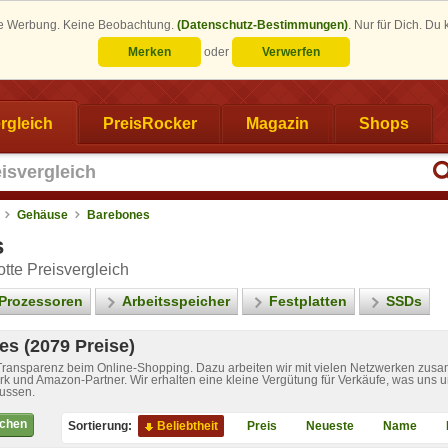
eine Werbung. Keine Beobachtung.
(Datenschutz-Bestimmungen)
.
Nur für Dich. Du
Merken
oder
Verwerfen
rgleich
PreisRocker
Magazin
Shops
Gehäuse
Barebones
s
tte Preisvergleich
Prozessoren
Arbeitsspeicher
Festplatten
SSDs
s (2079 Preise)
 Transparenz beim Online-Shopping. Dazu arbeiten wir mit vielen Netzwerken zusa
k und Amazon-Partner. Wir erhalten eine kleine Vergütung für Verkäufe, was uns u
lussen.
ichen
Sortierung:
Beliebtheit
Preis
Neueste
Name