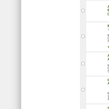
M
M
D
M
1
3