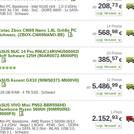
208,
73
€
ini-PC Barebone - Intel N100 (4/4 · 1,0-3,4GHz ·
ab
HD Xe 730 · 6W) - SoC - DDR5-4800 - 1x SATA -
SB 3.0 - Schwarz
14 Preise
Zotac Zbox CI669 Nano 1,8L Größe PC
568,
98
€
ab
Schwarz, (ZBOX-CI669NANO-BE)
ASUS NUC 14 Pro RNUC14RVHU500002I
20 Preise
Ucff Schwarz 125H (90AR0072-M000P0)
385,
57
€
ab
ASUS Ascent GX10 (90MS0371-M000V0)
11 Preise
5.486,
99
€
ab
128 GB RAM - 4 TB SSD - Schwarz
ASUS VIVO Mini PN52-BBR556HD
Barebone Ryzen 5600H (90MR00R2-
1 Preis
M000F0)
2.152,
93
€
ini-PC Barebone - AMD Ryzen 5 5600H (6/12 ·
,3-4,2GHz · Vega7 1,8GHz · 45W) - SoC - DDR4-
200MHz - 1x SATA, M.2-Slot - WLAN, USB 3.0,
SB 3.1 - Schwarz