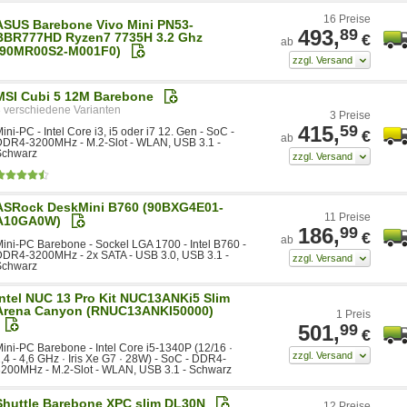
16 Preise
ASUS Barebone Vivo Mini PN53-
493,
89
BBR777HD Ryzen7 7735H 3.2 Ghz
€
ab
(90MR00S2-M001F0)
MSI Cubi 5 12M Barebone
3
3 Preise
415,
59
ini-PC - Intel Core i3, i5 oder i7 12. Gen - SoC -
€
ab
DDR4-3200MHz - M.2-Slot - WLAN, USB 3.1 -
Schwarz
ASRock DeskMini B760 (90BXG4E01-
11 Preise
A10GA0W)
186,
99
€
ab
ini-PC Barebone - Sockel LGA 1700 - Intel B760 -
DR4-3200MHz - 2x SATA - USB 3.0, USB 3.1 -
Schwarz
Intel NUC 13 Pro Kit NUC13ANKi5 Slim
Arena Canyon (RNUC13ANKI50000)
1 Preis
501,
99
€
ini-PC Barebone - Intel Core i5-1340P (12/16 ·
,4 - 4,6 GHz · Iris Xe G7 · 28W) - SoC - DDR4-
200MHz - M.2-Slot - WLAN, USB 3.1 - Schwarz
Shuttle Barebone XPC slim DL30N
12 Preise