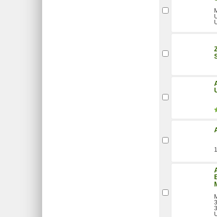
M
U
U
M
3
3
U