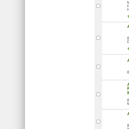
M
H
B
B
B
M
B