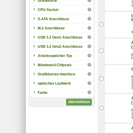
Grafikkarte
1
CPU-Sockel
S-ATA Anschlüsse
M.2 Anschlüsse
USB 3.2 Gen1-Anschlüsse
USB 3.2 Gen2-Anschlüsse
M
Arbeitsspeicher-Typ
F
Mainboard-Chipsatz
Grafikkarten-Interface
3
optisches Laufwerk
3
Farbe
übernehmen
M
1