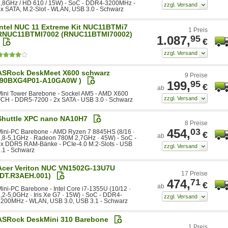
1,8GHz / HD 610 / 15W) - SoC - DDR4-3200MHz -
x SATA, M.2-Slot - WLAN, USB 3.0 - Schwarz
Intel NUC 11 Extreme Kit NUC11BTMi7
1 Preis
RNUC11BTMI7002 (RNUC11BTMI70002)
1.087,
95
€
ASRock DeskMeet X600 schwarz
9 Preise
(90BXG4P01-A10GA0W )
199,
95
€
ab
ini Tower Barebone - Sockel AM5 - AMD X600
CH - DDR5-7200 - 2x SATA - USB 3.0 - Schwarz
Shuttle XPC nano NA10H7
8 Preise
454,
03
Mini-PC Barebone - AMD Ryzen 7 8845HS (8/16 ·
€
ab
,8-5,1GHz · Radeon 780M 2,7GHz · 45W) - SoC -
2x DDR5 RAM-Bänke - PCIe-4.0 M.2-Slots - USB
.1 - Schwarz
Acer Veriton NUC VN1502G-13U7U
17 Preise
(DT.R3AEH.001)
474,
71
€
ab
ini-PC Barebone - Intel Core i7-1355U (10/12 ·
,2-5,0GHz · Iris Xe G7 · 15W) - SoC - DDR4-
3200MHz - WLAN, USB 3.0, USB 3.1 - Schwarz
ASRock DeskMini 310 Barebone
1 Preis