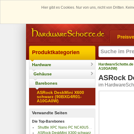
Hier gibt es Cookies. Nur von uns, nicht von Dritten. K
Preisve
Produktkategorien
Hardware
HardwareSchotte.de
A10GA0W)
Gehäuse
ASRock D
Barebones
im HardwareScho
ASRock DeskMini X600
schwarz (90BXG4R01-
A10GA0W)
Verwandte Seiten
Die Top-Barebones
Shuttle XPC Nano PC NC40U5, Intel Core i5-1235U, NC50U5
ASRock DeskMini X300 schwarz