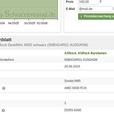
€
Preis
E-Mail
Preisüberwachung ak
blatt
SRock DeskMini X600 schwarz (90BXG4R01-A10GA0W)
ASRock
,
ASRock Barebones
erstellers
90BXG4R01-A10GA0W
26.06.2024
Sockel AM5
z
AMD X600 FCH
2
p
DDR5-6400