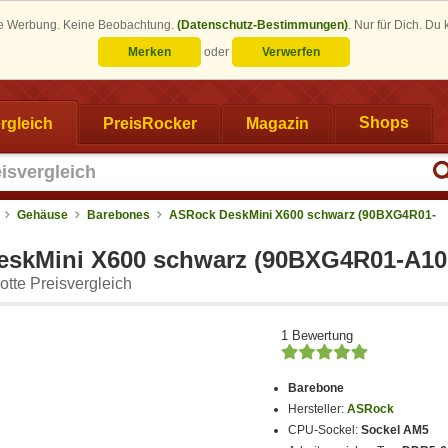
eine Werbung. Keine Beobachtung.
(Datenschutz-Bestimmungen)
.
Nur für Dich. Du
Merken
oder
Verwerfen
rgleich
PreisRocker
Magazin
Shops
Gehäuse
Barebones
ASRock DeskMini X600 schwarz (90BXG4R01-
eskMini X600 schwarz (90BXG4R01-A1
tte Preisvergleich
1 Bewertung
Barebone
Hersteller:
ASRock
CPU-Sockel:
Sockel AM5