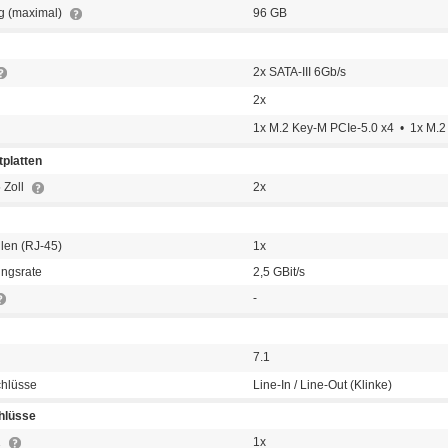
g (maximal)
96 GB
2x SATA-III 6Gb/s
2x
1x M.2 Key-M PCIe-5.0 x4 • 1x M.2
platten
 Zoll
2x
llen (RJ-45)
1x
ngsrate
2,5 GBit/s
-
7.1
chlüsse
Line-In / Line-Out (Klinke)
hlüsse
1
1x