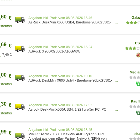
,
60
€
Gala
Preis vom 08.08.2026 13:46
AsRock DeskMini X600 USB4, Barebone 90BXG5301-
...
A10GA0W
,
CS
69
€
Preis vom 08.08.2026 18:24
ASRock 3 90BXG5301-A10GA0W
7,49 €
,
Media
00
€
Preis vom 08.08.2026 19:10
ASRock DeskMini X600 Usb4 - Barebone 90BXG5301-
...
A10GA0W - Barebone - AMD Sockel AM5 (Ryzen
Zen4) 4711581491519
,
Kauf
30
€
Preis vom 08.08.2026 17:52
Asrock DeskMini X600/USB4, 1,92 l großer PC, PC
...
Barebone, AMD X600, Sockel AM5, M.2, Serial ATA III,
Ethernet/LAN 90BXG5301-A10GA0W
,
Preis vom 08.08.2026 18:45
99
€
eb
Mini PC Asrock X600 DeskMini AMD Ryzen 5 PRO
...
8600G 16GB 6xUSB 1TB SSD Win11 Pro 90BXG4601-
Angebot aus dem eBay Partner Network (EPN) von