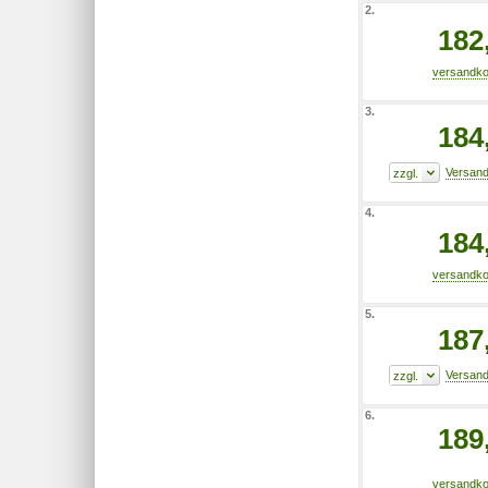
2.
182
3.
184
4.
184
5.
187
6.
189