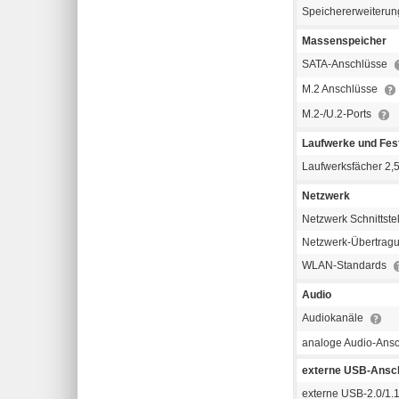
Speichererweiterun
Massenspeicher
SATA-Anschlüsse
M.2 Anschlüsse
M.2-/U.2-Ports
Laufwerke und Fest
Laufwerksfächer 2,5
Netzwerk
Netzwerk Schnittste
Netzwerk-Übertragu
WLAN-Standards
Audio
Audiokanäle
analoge Audio-Ans
externe USB-Ansc
externe USB-2.0/1.