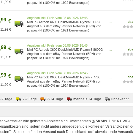
11,99 €
A10GA0W, 90BXG4E01-A10GA0W
pcspezi-kf (100.0% mit 1922 Bewertungen)
,
Preis vom 08.08.2026 18:45
99
€
eb
Mini PC Asrock X600 DeskMini AMD Ryzen 5 PRO
...
8600G 32GB WiFi6E 1TB SSD Win11 Pro 90BXG4601-
Angebot aus dem eBay Partner Network (EPN) von
11,99 €
A10GA0W, 90BXG4E01-A10GA0W
pcspezi-kf (100.0% mit 1921 Bewertungen)
,
Preis vom 08.08.2026 18:45
99
€
eb
Mini PC Asrock X600 DeskMini AMD Ryzen 5 8600G
...
32GB WiFi6E 1TB SSD Win11 Pro 90BXG4601-
Angebot aus dem eBay Partner Network (EPN) von
11,99 €
A10GA0W, 90BXG4E01-A10GA0W
pcspezi-kf (100.0% mit 1924 Bewertungen)
,
Preis vom 08.08.2026 18:45
99
€
eb
Mini PC Asrock X600 DeskMini AMD Ryzen 7 7700
...
32GB WiFi6E 1TB SSD Win11 Pro NEU 90BXG4601-
Angebot aus dem eBay Partner Network (EPN) von
11,99 €
A10GA0W, 90BXG4E01-A10GA0W
pcspezi-kf (100.0% mit 1924 Bewertungen)
0-2 Tage
2-7 Tage
7-14 Tage
mehr als 14 Tage
unbekannt