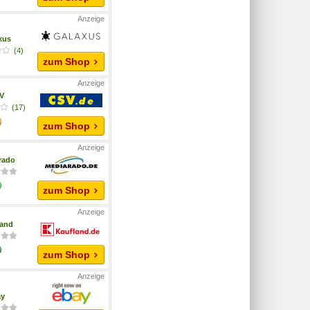
xus
(4)
zum Shop
V
(17)
zum Shop
rado
zum Shop
land
zum Shop
ay