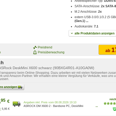
Arbeitsspeicher-Typ:
DDR5-6
SATA-Anschlüsse:
2x SATA-II
M.2 Anschlüsse:
2x
extern USB-3.0/3.1/3.2 (5 GBi
(Gen.1) ...
Audiokanäle:
7.1
alle Produktdaten anzeigen
Preistrend
1
ab
n
Preisüberwachung
ch
r ASRock DeskMini X600 schwarz (90BXG4R01-A10GA0W)
 Transparenz beim Online-Shopping. Dazu arbeiten wir mit vielen Netzwerken zusa
k und Amazon-Partner. Wir erhalten eine kleine Vergütung für Verkäufe, was uns u
lussen.
bare anzeigen
,
reich
95
€
Preis vom 08.08.2026 19:10
ASROCK DM X600-2 - Barebone PC, DeskMini
...
5,95 €
X600/USB4 90BXG5301-A10GA0W