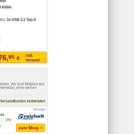
400
I 6Gb/s
t/s):
3x USB 3.1 Typ-A
zzgl.
76,
95
€
Versand
mmen. Wir sind Mitglied des
nterstützt, ohne deinen
Versandkosten einblenden
elt
(34)
zum Shop