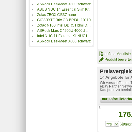
ASRock DeskMeet X300 schwarz
ASUS NUC 14 Essential Slim Kit
Zotac ZBOX CI337 nano
GIGABYTE Brix GB-BRi3H-10110
Zotac N100 Intel DDR5 Hdmi DP Server-Barebone
ASRock Mars C4205U 4000U Series
Intel NUC 11 Extreme Kit NUC11BTMi7 RNUC11BTMI7002
ASRock DeskMeet X600 schwarz
auf die Merkliste
Produkt bewerte
Preisverglei
14 Angebote fü
Wir verschaffen dir
eBay Partner Networ
Kaufpreis zu beeinf
nur sofort liefer
1.
176