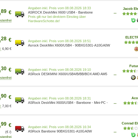
Preis vom 08.08.2026 18:33
,
Jacob Ele
89
€
ASROCK DeskMini X600 USB4 - Barebone
...
(90BXG5301-A10GA0W)
Preis gilt nur bei direktem Einstieg über
HardwareSchotte.de!
,
ELECT
28
€
Preis vom 08.08.2026 18:51
Asrock DeskMini X600/USB4 - 90BXG5301-A10GA0W
6,90 €
,
Futu
30
€
Preis vom 08.08.2026 19:10
ASRock DESKMINI X600/USB4/B/BB/BOX AMD AM5
...
(90BXG5301-A10GA0W)
,
90
€
Ac
Preis vom 08.08.2026 18:31
ASRock DeskMini X600/USB4 - Barebone - Mini-PC -
...
7,00 €
Socket AM5 - mit CPU-Kühler - RAM 2x SO 0 GB - 2.5
GigE - 2x M.2 NVMe - 2x 2.5Zoll HDD/SSD with RAID
0/1 90BXG5301-A10GA0W
,
99
Conrad El
€
Preis vom 08.08.2026 16:34
ASRock Barebone 90BXG5301-A10GA0W
...
(€ /)
90BXG5301-A10GA0W 4711581491519