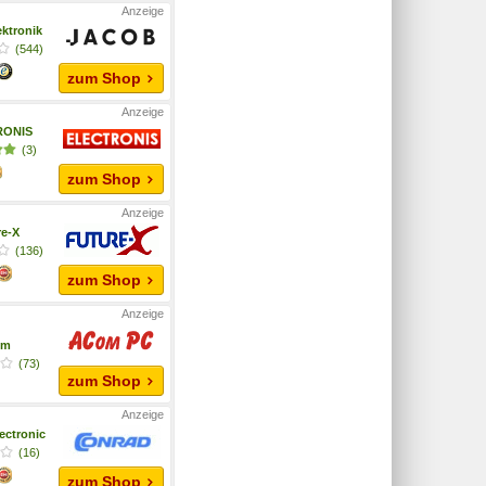
ktronik
(544)
zum Shop
RONIS
(3)
zum Shop
re-X
(136)
zum Shop
om
(73)
zum Shop
ectronic
(16)
zum Shop