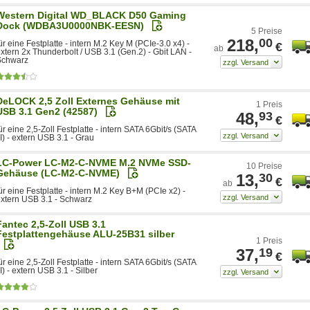
Western Digital WD_BLACK D50 Gaming
Dock (WDBA3U0000NBK-EESN)
5 Preise
218,
00
ür eine Festplatte - intern M.2 Key M (PCIe-3.0 x4) -
€
ab
xtern 2x Thunderbolt / USB 3.1 (Gen.2) - Gbit LAN -
Schwarz
DeLOCK 2,5 Zoll Externes Gehäuse mit
1 Preis
USB 3.1 Gen2 (42587)
48,
93
€
ür eine 2,5-Zoll Festplatte - intern SATA 6Gbit/s (SATA
II) - extern USB 3.1 - Grau
LC-Power LC-M2-C-NVME M.2 NVMe SSD-
10 Preise
Gehäuse (LC-M2-C-NVME)
13,
30
€
ab
ür eine Festplatte - intern M.2 Key B+M (PCIe x2) -
xtern USB 3.1 - Schwarz
Fantec 2,5-Zoll USB 3.1
Festplattengehäuse ALU-25B31 silber
1 Preis
37,
19
€
ür eine 2,5-Zoll Festplatte - intern SATA 6Gbit/s (SATA
II) - extern USB 3.1 - Silber