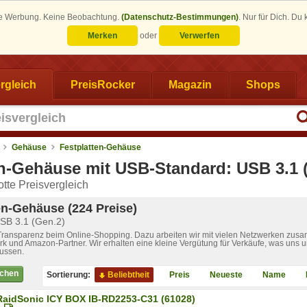
eine Werbung. Keine Beobachtung.
(Datenschutz-Bestimmungen)
.
Nur für Dich. Du
Merken
oder
Verwerfen
rgleich
PreisRocker
Magazin
Shops
Gehäuse
Festplatten-Gehäuse
en-Gehäuse mit USB-Standard: USB 3.1 
tte Preisvergleich
en-Gehäuse (224 Preise)
SB 3.1 (Gen.2)
 Transparenz beim Online-Shopping. Dazu arbeiten wir mit vielen Netzwerken zusa
k und Amazon-Partner. Wir erhalten eine kleine Vergütung für Verkäufe, was uns u
lussen.
ichen
Sortierung:
Beliebtheit
Preis
Neueste
Name
RaidSonic ICY BOX IB-RD2253-C31 (61028)