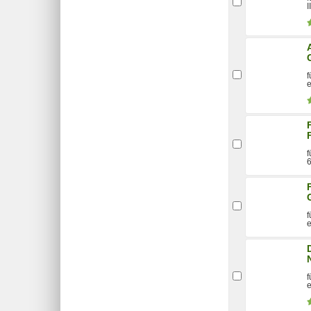
I
f
e
f
6
f
e
f
e