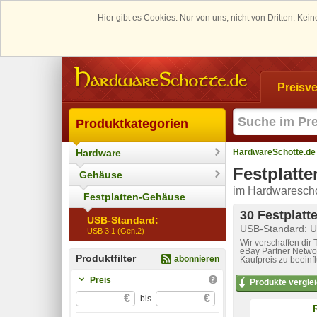
Hier gibt es Cookies. Nur von uns, nicht von Dritten. K
Preisve
Produktkategorien
Hardware
HardwareSchotte.de
Festplatt
Gehäuse
im Hardwarescho
Festplatten-Gehäuse
30 Festplatt
USB-Standard:
USB-Standard: U
USB 3.1 (Gen.2)
Wir verschaffen dir
eBay Partner Networ
Produktfilter
abonnieren
Kaufpreis zu beeinf
Preis
Produkte vergle
€
€
bis