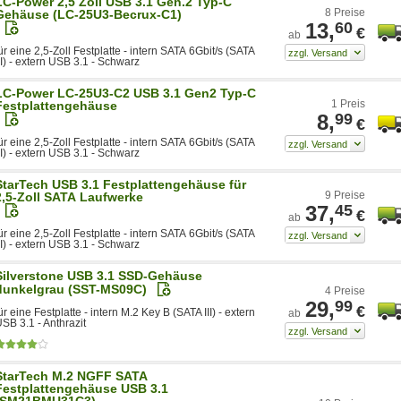
LC-Power 2,5 Zoll USB 3.1 Gen.2 Typ-C
8 Preise
Gehäuse (LC-25U3-Becrux-C1)
13,
60
€
ab
ür eine 2,5-Zoll Festplatte - intern SATA 6Gbit/s (SATA
II) - extern USB 3.1 - Schwarz
LC-Power LC-25U3-C2 USB 3.1 Gen2 Typ-C
1 Preis
Festplattengehäuse
8,
99
€
ür eine 2,5-Zoll Festplatte - intern SATA 6Gbit/s (SATA
II) - extern USB 3.1 - Schwarz
StarTech USB 3.1 Festplattengehäuse für
9 Preise
2,5-Zoll SATA Laufwerke
37,
45
€
ab
ür eine 2,5-Zoll Festplatte - intern SATA 6Gbit/s (SATA
II) - extern USB 3.1 - Schwarz
Silverstone USB 3.1 SSD-Gehäuse
dunkelgrau (SST-MS09C)
4 Preise
29,
99
€
ür eine Festplatte - intern M.2 Key B (SATA III) - extern
ab
SB 3.1 - Anthrazit
StarTech M.2 NGFF SATA
Festplattengehäuse USB 3.1
(SM21BMU31C3)