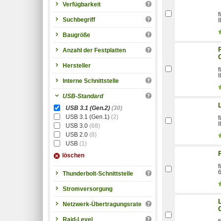
Verfügbarkeit
f
Suchbegriff
I
Baugröße
Anzahl der Festplatten
Hersteller
f
I
Interne Schnittstelle
USB-Standard
USB 3.1 (Gen.2)
(30)
USB 3.1 (Gen.1)
(2)
f
I
USB 3.0
(68)
USB 2.0
(8)
USB
(1)
löschen
f
6
Thunderbolt-Schnittstelle
Stromversorgung
Netzwerk-Übertragungsrate
Raid-Level