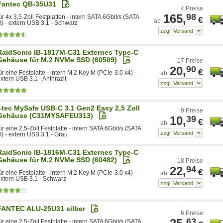
Fantec QB-35U31
4 Preise
165,
98
ür 4x 3,5-Zoll Festplatten - intern SATA 6Gbit/s (SATA
€
ab
II) - extern USB 3.1 - Schwarz
RaidSonic IB-1817M-C31 Externes Type-C
Gehäuse für M.2 NVMe SSD (60509)
17 Preise
20,
90
€
ür eine Festplatte - intern M.2 Key M (PCIe-3.0 x4) -
ab
xtern USB 3.1 - Anthrazit
i-tec MySafe USB-C 3.1 Gen2 Easy 2,5 Zoll
9 Preise
Gehäuse (C31MYSAFEU313)
10,
39
€
ab
ür eine 2,5-Zoll Festplatte - intern SATA 6Gbit/s (SATA
II) - extern USB 3.1 - Grau
RaidSonic IB-1816M-C31 Externes Type-C
Gehäuse für M.2 NVMe SSD (60482)
18 Preise
22,
94
€
ür eine Festplatte - intern M.2 Key M (PCIe-3.0 x4) -
ab
xtern USB 3.1 - Schwarz
FANTEC ALU-25U31 silber
6 Preise
63
ür eine 2,5-Zoll Festplatte - intern SATA 6Gbit/s (SATA