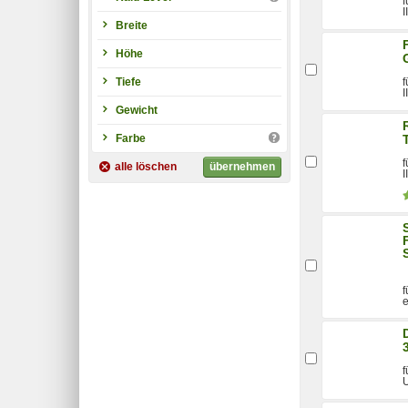
f
I
Breite
Höhe
Tiefe
f
I
Gewicht
Farbe
f
alle löschen
übernehmen
I
f
e
f
U