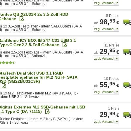
ür eine 3,5-Zoll Festplatte - intern SATA 6Gbit/s (SATA
II) - extern USB 3.1 - Schwarz
Fantec QB-X2U31R 2x 3.5-Zoll HDD-
5 Preise
Gehäuse
98,
53
€
ab
ür 2x 3,5-Zoll Festplatten - intern SATA 6Gbit/s (SATA
II) - extern USB 3.1 - Schwarz
RaidSonic ICY BOX IB-247-C31 USB 3.1
Type-C Gen2 2,5-Zoll Gehäuse
11 Preise
29,
95
€
ür eine 2,5-Zoll Festplatte - intern SATA 6Gbit/s (SATA
ab
II) - extern USB 3.1 - Anthrazit
StarTech Dual Slot USB 3.1 RAID
Festplattengehäuse für M.2 NGFF SATA
10 Preise
SSD (SM22BU31C3R)
55,
95
€
ab
ür 2x M.2 Festplatten - intern M.2 Key B (SATA III) -
xtern USB 3.1 - Schwarz
Digitus Externes M.2 SSD-Gehäuse mit USB
1 Preis
3.1 Type-C (DA-71115)
29,
99
€
ür eine Festplatte - intern M.2 Key B (SATA III) - extern
SB 3.1 - Schwarz