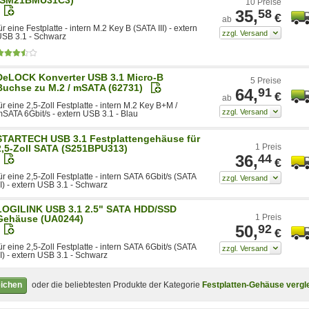
10 Preise
35,
58
€
ab
ür eine Festplatte - intern M.2 Key B (SATA III) - extern
SB 3.1 - Schwarz
DeLOCK Konverter USB 3.1 Micro-B
5 Preise
Buchse zu M.2 / mSATA (62731)
64,
91
€
ab
ür eine 2,5-Zoll Festplatte - intern M.2 Key B+M /
SATA 6Gbit/s - extern USB 3.1 - Blau
STARTECH USB 3.1 Festplattengehäuse für
1 Preis
2,5-Zoll SATA (S251BPU313)
36,
44
€
ür eine 2,5-Zoll Festplatte - intern SATA 6Gbit/s (SATA
II) - extern USB 3.1 - Schwarz
LOGILINK USB 3.1 2.5" SATA HDD/SSD
1 Preis
Gehäuse (UA0244)
50,
92
€
ür eine 2,5-Zoll Festplatte - intern SATA 6Gbit/s (SATA
II) - extern USB 3.1 - Schwarz
eichen
oder die beliebtesten Produkte der Kategorie
Festplatten-Gehäuse vergl