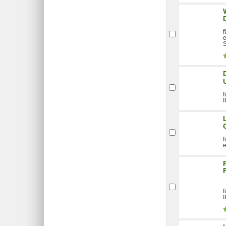
f
e
f
I
f
e
f
I