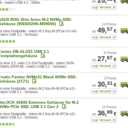
25,
€
ab
II) - extern USB 3.1 - Silber
ASUS ROG Strix Arion M.2 NVMe-SSD-
Gehäuse (90DD02H0-M09000)
14 Preise
49,
57
€
ür eine Festplatte - intern M.2 Key M (PCIe-3.0 x4) -
ab
xtern USB 3.1 - Schwarz
Fantec DB-ALU31 USB 3.1
6 Preise
Festplattengehäuse
27,
87
€
ab
ür eine 3,5- oder 2,5-Zoll Festplatte - intern SATA
Gbit/s (SATA III) - extern USB 3.1 - Schwarz
Fnatic Fantec NVMe31 Black NVMe SSD-
3 Preise
Gehäuse (2171)
30,
31
€
ab
ür eine Festplatte - intern M.2 Key B+M (PCIe x2) -
xtern USB 3.1 - Schwarz
DeLOCK 42600 Externes Gehäuse für M.2
NVMe PCIe SSD, USB 3.1 Gen 2
10 Preise
36,
99
€
ür eine Festplatte - intern M.2 Key B+M (PCIe x2) -
ab
xtern USB 3.1 - Schwarz