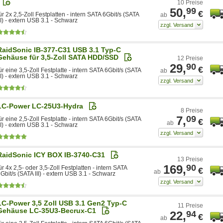
10 Preise
50,
99
€
ür 2x 2,5-Zoll Festplatten - intern SATA 6Gbit/s (SATA
ab
II) - extern USB 3.1 - Schwarz
RaidSonic IB-377-C31 USB 3.1 Typ-C
Gehäuse für 3,5-Zoll SATA HDD/SSD
12 Preise
29,
90
€
ür eine 3,5-Zoll Festplatte - intern SATA 6Gbit/s (SATA
ab
II) - extern USB 3.1 - Schwarz
LC-Power LC-25U3-Hydra
8 Preise
7,
09
ür eine 2,5-Zoll Festplatte - intern SATA 6Gbit/s (SATA
€
ab
II) - extern USB 3.1 - Schwarz
RaidSonic ICY BOX IB-3740-C31
13 Preise
169,
90
ür 4x 2,5- oder 3,5-Zoll Festplatten - intern SATA
€
ab
Gbit/s (SATA III) - extern USB 3.1 - Schwarz
LC-Power 3,5 Zoll USB 3.1 Gen2 Typ-C
11 Preise
Gehäuse LC-35U3-Becrux-C1
22,
94
€
ab