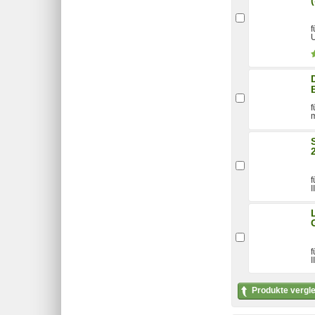
f
U
f
m
f
I
f
I
Produkte vergl