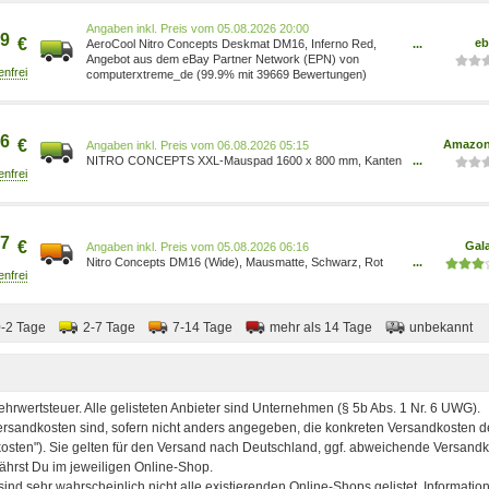
Preis vom 05.08.2026 20:00
9
€
eb
AeroCool Nitro Concepts Deskmat DM16, Inferno Red,
...
1600 x 800 mm, schwarz/rot NC-GP-MP-006
Angebot aus dem eBay Partner Network (EPN) von
computerxtreme_de (99.9% mit 39669 Bewertungen)
6
€
Amazon
Preis vom 06.08.2026 05:15
NITRO CONCEPTS XXL-Mauspad 1600 x 800 mm, Kanten
...
ohne Fransen, großes Gaming-Mauspad aus Mikrofaser,
ergonomisch, rutschfest (Schwarz/Rogue) NC-GP-MP-006
4251442502607 Games/Games/Games, Hardware &
Zubehör für PC/Zubehör für PC/Gaming-Mauspads für PC
7
€
Gal
Preis vom 05.08.2026 06:16
Nitro Concepts DM16 (Wide), Mausmatte, Schwarz, Rot
...
NC-GP-MP-006
0-2 Tage
2-7 Tage
7-14 Tage
mehr als 14 Tage
unbekannt