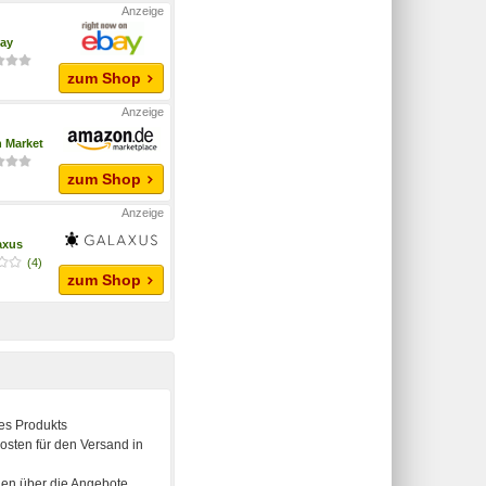
ay
zum Shop
 Market
zum Shop
axus
(4)
zum Shop