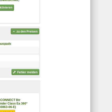
(
Datenschutz
)
tivieren
zu den Preisen
auspads
Fehler melden
 CONNECT Btr
nder Class Ea 360°
30863-06-E)