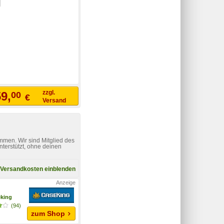
zzgl.
9,
00
€
Versand
mmen. Wir sind Mitglied des
nterstützt, ohne deinen
Versandkosten einblenden
king
(94)
zum Shop