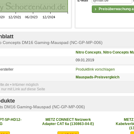
E-Mail
Preisüberwachung ak
blatt
tro Concepts DM16 Gaming-Mauspad (NC-GP-MP-006)
Nitro Concepts
,
Nitro Concepts M
09.01.2019
ersteller
Produktlink vorschlagen
Mauspads-Preisvergleich
e.de • Irrtümer möglich
nur mit Link auf diese Seite
odukte
epts DM16 Gaming-Mauspad (NC-GP-MP-006)
PT-SP-HD12-
METZ CONNECT Netzwerk
METZ
8G
Adapter CAT 6a (130863-04-E)
Kabelverbi
(1