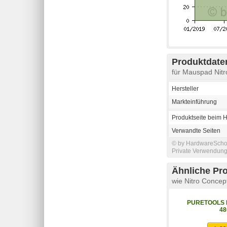
Produktdaten
für Mauspad Ni
Hersteller
Markteinführung
Produktseite beim H
Verwandte Seiten
© by HardwareSchott
Private Verwendung 
Ähnliche Pr
wie Nitro Conc
PURETOOLS 
4