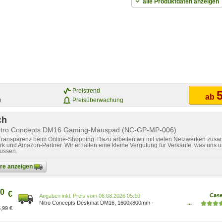
alle Produktdaten anzeigen
Preistrend
5
ab
n
Preisüberwachung
ch
Nitro Concepts DM16 Gaming-Mauspad (NC-GP-MP-006)
 Transparenz beim Online-Shopping. Dazu arbeiten wir mit vielen Netzwerken zusa
k und Amazon-Partner. Wir erhalten eine kleine Vergütung für Verkäufe, was uns u
lussen.
bare anzeigen
0
€
Case
Preis vom 06.08.2026 05:10
Nitro Concepts Deskmat DM16, 1600x800mm -
...
,99 €
schwarz/rot NC-GP-MP-006