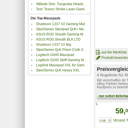
Attitude One: Tunguska Headsets und Saiga Mauspads im Praxistest
Test: Tesoro Shrike Laser-Gaming-Maus und Aegis X1 Mauspad
Die Top-Mauspads
Sharkoon 1337 V2 Gaming Mat XL
SteelSeries Steelpad QcK+ Mousepad
ASUS ROG Sheath Gaming-Mauspad schwarz-rot
ASUS ROG Sheath BLK LTD
Sharkoon 1337 V2 Big
SteelSeries QcK Prism Cloth XL RGB-Gaming-Mauspad
auf die Merkliste
Logitech G440 Mauspad
Produkt bewerte
Logitech G240 Stoff-Gaming-Mauspad schwarz
Logilink Mauspad XXL für Gaming und Grafikdesign
Preisverglei
SteelSeries QcK Heavy XXL
4 Angebote für 
Wir verschaffen dir
eBay Partner Networ
Kaufpreis zu beeinf
nur sofort liefer
1.
59,
0
5