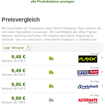
alle Produktdaten anzeigen
Preisvergleich
Wir verschaffen dir Transparenz beim Online-Shopping. Dazu arbeiten wir
mit vielen Netzwerken zusammen. Wir sind Mitglied des eBay Partner
Network und Amazon-Partner. Wir erhalten eine kleine Vergütung für
Verkäufe, was uns unterstützt, ohne deinen Kaufpreis zu beeinflussen.
zzgl. Versand
9,48 €
Versand: ab 5,99 €
9,49 €
Versand: ab 5,99 €
9,95 €
Versand: ab 5,95 €
9,99 €
Versand: ab 7,99 €