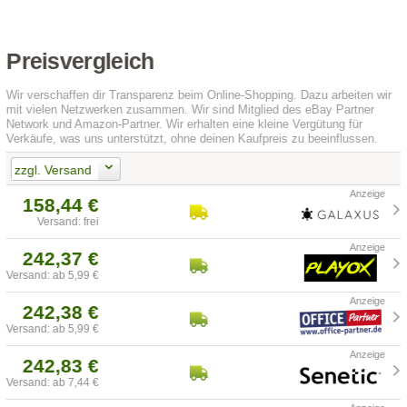
Preisvergleich
Wir verschaffen dir Transparenz beim Online-Shopping. Dazu arbeiten wir
mit vielen Netzwerken zusammen. Wir sind Mitglied des eBay Partner
Network und Amazon-Partner. Wir erhalten eine kleine Vergütung für
Verkäufe, was uns unterstützt, ohne deinen Kaufpreis zu beeinflussen.
zzgl. Versand
158,44 €
Versand: frei
242,37 €
Versand: ab 5,99 €
242,38 €
Versand: ab 5,99 €
242,83 €
Versand: ab 7,44 €