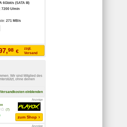
 6Gbit/s (SATA III)
:
7200 U/min
ate:
271 MB/s
zzgl.
97,
98
€
Versand
mmen. Wir sind Mitglied des
nterstützt, ohne deinen
Versandkosten einblenden
yox
(7)
zum Shop