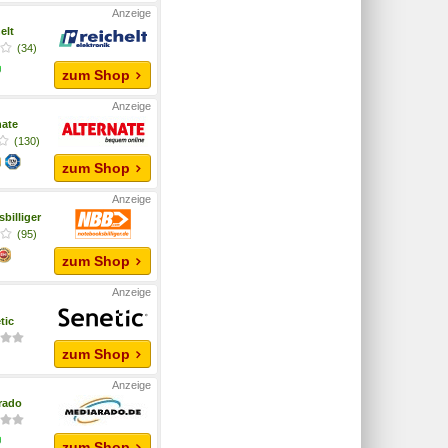
elt
(34)
zum Shop
nate
(130)
zum Shop
billiger
(95)
zum Shop
tic
zum Shop
rado
zum Shop