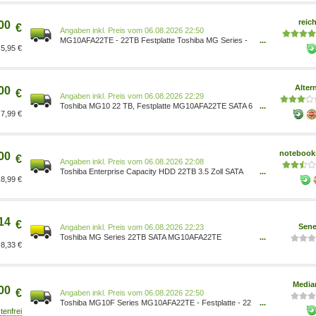
Umdrehungen max.: 7.200 U/min
reich
00
€
Preis vom 06.08.2026 22:50
MG10AFA22TE - 22TB Festplatte Toshiba MG Series -
...
5,95 €
Enterprise 3,5 -Festplatte (SATA) 24/7-Betrieb Stable
Platter -Technologie von Toshiba Persistent Write Cache
-Technologie Workload: 550 TB/Jahr flexibel bei der
Blockgröße sowie bei den SIE- und SED-Optionen
Alter
00
Sensoren für Rotationsschwingungen Big Data geht ein
€
Preis vom 06.08.2026 22:29
Toshiba MG10 22 TB, Festplatte MG10AFA22TE SATA 6
...
7,99 €
Gb/s, 3,5 ms/Cache/U: -/512 MB/7.200 U/min
Anschluss: 1x 15-Pin Stromanschluss, 1x SATA/600
100029806
notebooks
00
€
Preis vom 06.08.2026 22:08
Toshiba Enterprise Capacity HDD 22TB 3.5 Zoll SATA
...
8,99 €
Interne Festplatte CMR MG10AFA22TE Kapazität: 22 TB
/ Formfaktor: 3.5 Zoll / Schnittstelle: SATA 6 Gbit/s /
Drehzahl: 7200 U/min / Cache: 512 MB
14
€
Sene
Preis vom 06.08.2026 22:23
Toshiba MG Series 22TB SATA MG10AFA22TE
...
8,33 €
MG10AFA22TE 4260557512760 Toshiba MG Series.
HDD Kapazität: 22 TB, HDD Geschwindigkeit: 7200
RPM, Puffergröße Speicherlaufwerk: 512 MB, HDD
Größe: 3.5 , Schnittstelle: SATA...
Media
00
€
Preis vom 06.08.2026 22:50
Toshiba MG10F Series MG10AFA22TE - Festplatte - 22
...
TB - intern - 3.5 (8.9 cm) 4260557512760