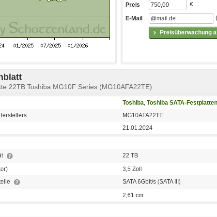
€
Preis
E-Mail
Preisüberwachung ak
blatt
atte 22TB Toshiba MG10F Series (MG10AFA22TE)
Toshiba
,
Toshiba SATA-Festplatte
erstellers
MG10AFA22TE
21.01.2024
ät
22 TB
or)
3,5 Zoll
telle
SATA 6Gbit/s (SATA III)
2,61 cm