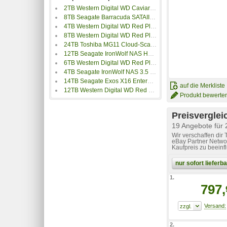
2TB Western Digital WD Caviar Green
8TB Seagate Barracuda SATAIII HDD
4TB Western Digital WD Red Plus
8TB Western Digital WD Red Plus
24TB Toshiba MG11 Cloud-Scale Capacity
12TB Seagate IronWolf NAS HDD
6TB Western Digital WD Red Plus
4TB Seagate IronWolf NAS 3.5 HDD
14TB Seagate Exos X16 Enterprise 512e/4Kn
auf die Merkliste
12TB Western Digital WD Red Plus
Produkt bewerte
Preisverglei
19 Angebote fü
Wir verschaffen dir
eBay Partner Networ
Kaufpreis zu beeinf
nur sofort liefer
1.
797,
2.