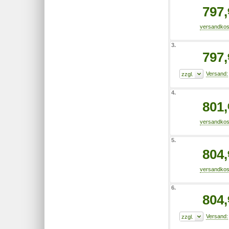
797,
3.
797,
4.
801,
5.
804,
6.
804,