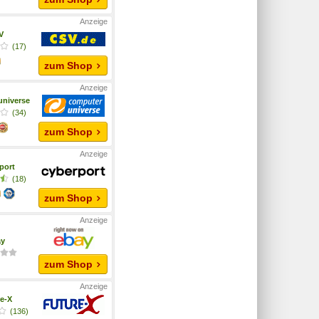
V
(17)
zum Shop
niverse
(34)
zum Shop
port
(18)
zum Shop
ay
zum Shop
e-X
(136)