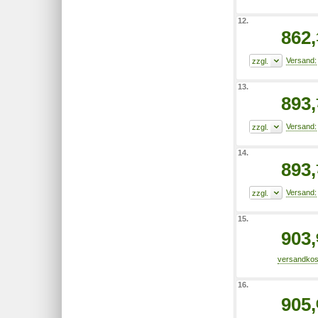
12.
862,
13.
893,
14.
893,
15.
903,
16.
905,