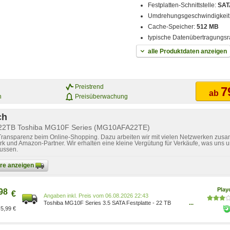
Festplatten-Schnittstelle:
SATA
Umdrehungsgeschwindigkeit
Cache-Speicher:
512 MB
typische Datenübertragungsr
alle Produktdaten anzeigen
Preistrend
7
ab
n
Preisüberwachung
ch
r 22TB Toshiba MG10F Series (MG10AFA22TE)
 Transparenz beim Online-Shopping. Dazu arbeiten wir mit vielen Netzwerken zusa
k und Amazon-Partner. Wir erhalten eine kleine Vergütung für Verkäufe, was uns u
lussen.
bare anzeigen
Pla
98
€
Preis vom 06.08.2026 22:43
Toshiba MG10F Series 3.5 SATA Festplatte - 22 TB
...
5,99 €
MG10AFA22TE