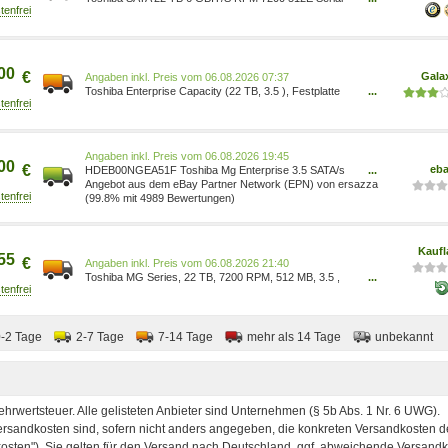
ATA GB 3.5 (HDEB00NGEA51F) Produktbeschreibung:
Toshiba MG10F Series MG10AFA22TE - Festplatte - 22
TB, Typ: Festplatte - intern, Kapazität: 22 TB,
Formfaktor: 3.5 (8,9 cm), Datenübertragungsrate: 6
Gbit/s, Puffergrösse: 512 MB, Spindelgeschwindigkeit:
00
€
Gala
Preis vom 06.08.2026 07:37
7200 rpm, Merkmale: Konve
Toshiba Enterprise Capacity (22 TB, 3.5 ), Festplatte
...
MG10AFA22TE Die Toshiba Enterprise Capacity HDD
MG10AFA22TE ist eine leistungsstarke interne
Festplatte, die speziell für Enterprise-
Speicheranwendungen entwickelt wurde. Mit einer
Preis vom 06.08.2026 19:45
beeindruckenden Speicherkapazität von 22 TB bietet sie
00
€
eb
HDEB00NGEA51F Toshiba Mg Enterprise 3.5 SATA/s
...
ausreichend Platz für gros
Festplatte Serial ATA ~D~
Angebot aus dem eBay Partner Network (EPN) von ersazza
(99.8% mit 4989 Bewertungen)
Kaufl
55
€
Preis vom 06.08.2026 21:40
Toshiba MG Series, 22 TB, 7200 RPM, 512 MB, 3.5 ,
...
SATA MG10AFA22TE HDD Kapazität:22 TBHDD
Geschwindigkeit:7200 RPMHDD Größe:3.5
Schnittstelle:SATATyp:HDDKomponente
für:NASPuffergröße Speicherlaufwerk:512
0-2 Tage
2-7 Tage
7-14 Tage
mehr als 14 Tage
unbekannt
MBÜbertragungsrate HDD Schnittstelle:6
Gbit/sUnkorrigierbare Bit Error-Rate (UBER): 1 per 10
15 bits readBetrieb