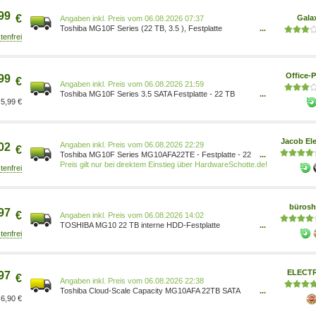
99
€
Gala
Preis vom 06.08.2026 07:37
Toshiba MG10F Series (22 TB, 3.5 ), Festplatte
...
MG10AFA22TE Da Big Data die Nachfrage nach mehr
verteiltem Speicher in der Cloud und vor Ort antreibt,
müssen Unternehmensserver- und Speichersysteme
mit vertrauenswürdigen Lösungen gebaut werden. Die
Office-P
99
Enterprise Capacity Festplatte von Toshiba MG-Serie
€
Preis vom 06.08.2026 21:59
bietet fo
Toshiba MG10F Series 3.5 SATA Festplatte - 22 TB
...
5,99 €
MG10AFA22TE
Jacob Ele
Preis vom 06.08.2026 22:29
02
€
Toshiba MG10F Series MG10AFA22TE - Festplatte - 22
...
TB - intern - 3.5 (8.9 cm) - 7200 rpm - Puffer: 512 MB
Preis gilt nur bei direktem Einstieg über HardwareSchotte.de!
(MG10AFA22TE)
büros
97
€
Preis vom 06.08.2026 14:02
TOSHIBA MG10 22 TB interne HDD-Festplatte
...
4260557512760 Leistungsstark und zuverlässig: die
TOSHIBA MG10 22 TB interne HDD-Festplatte Alle
Endgeräte verfügen in der Regel über einen internen
Speicher wie die TOSHIBA MG10 22 TB interne HDD-
ELECT
97
Festplatte. Auf ihr werden Programme installiert und
€
Preis vom 06.08.2026 22:38
Daten wie Doku
Toshiba Cloud-Scale Capacity MG10AFA 22TB SATA
...
6,90 €
6Gb/s - MG10AFA22TE :: Produkttyp: Server Festplatte
:: Speicherkapazität: 22 TB :: Bus: SATA III (SATA 600) ::