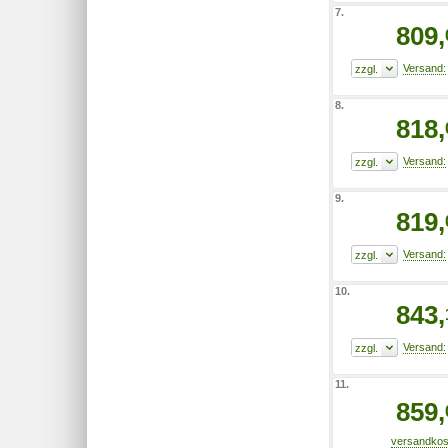
7.
809,
8.
818,
9.
819,
10.
843,
11.
859,