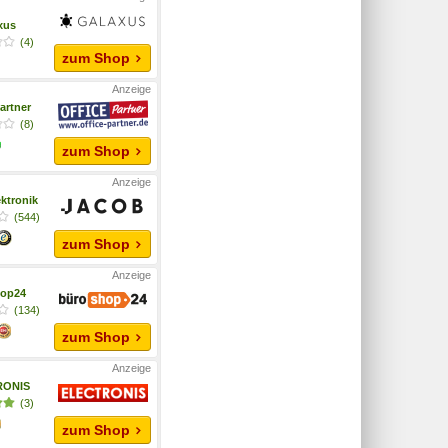
xus
(4)
zum Shop
artner
(8)
zum Shop
ktronik
(544)
zum Shop
hop24
(134)
zum Shop
RONIS
(3)
zum Shop