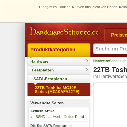
Hier gibt es Cookies. Nur von uns, nicht von Dritten. K
Preisve
Produktkategorien
Hardware
HardwareSchotte.de
22TB Tosh
Festplatten
im HardwareScho
SATA-Festplatten
22TB Toshiba MG10F
Series (MG10AFA22TE)
Verwandte Seiten
Aktuelle Artikel
SSHD-Laufwerke für den Desktop-PC
Die Top-SATA-Festplatten