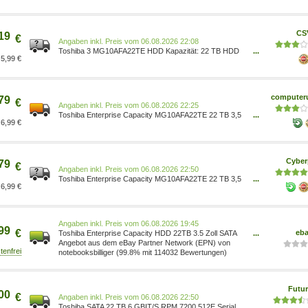
CS
19
€
Preis vom 06.08.2026 22:08
Toshiba 3 MG10AFA22TE HDD Kapazität: 22 TB HDD
...
5,99 €
Größe: 3.5 Schnittstelle: SATA HDD Geschwindigkeit:
7200 RPM Puffergröße Speicherlaufwerk: 512 MB
Komponente...
computeru
79
€
Preis vom 06.08.2026 22:25
Toshiba Enterprise Capacity MG10AFA22TE 22 TB 3,5
...
6,99 €
Zoll SATA 6 Gbit/s 22 TB (512 MB Cache) / 3,5 Zoll 7.200
U/min / Block Size (Byte) 512e / SATA 6 Gbit/s /
Enterprise: Serverlaufwerk, geeignet für 24/7
Dauerbetrieb
Cyber
79
€
Preis vom 06.08.2026 22:50
Toshiba Enterprise Capacity MG10AFA22TE 22 TB 3,5
...
6,99 €
Zoll SATA 6 Gbit/s 22 TB (512 MB Cache) / 3,5 Zoll 7.200
U/min / Block Size (Byte) 512e / SATA 6 Gbit/s /
Enterprise: Serverlaufwerk, geeignet für 24/7
Dauerbetrieb
Preis vom 06.08.2026 19:45
99
€
eb
Toshiba Enterprise Capacity HDD 22TB 3.5 Zoll SATA
...
Interne Festplatte (CMR) MG10AFA22TE
Angebot aus dem eBay Partner Network (EPN) von
notebooksbilliger (99.8% mit 114032 Bewertungen)
Futur
00
€
Preis vom 06.08.2026 22:50
Toshiba SATA 22 TB 6 GBIT/S RPM 7200 512E Serial
...