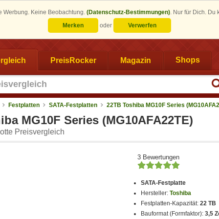
eine Werbung. Keine Beobachtung.
(Datenschutz-Bestimmungen)
.
Nur für Dich. Du
Merken
oder
Verwerfen
rgleich
PreisRocker
Magazin
Shops
Festplatten
SATA-Festplatten
22TB Toshiba MG10F Series (MG10AFA
iba MG10F Series (MG10AFA22TE)
tte Preisvergleich
3 Bewertungen
SATA-Festplatte
Hersteller:
Toshiba
Festplatten-Kapazität:
22 TB
Bauformat (Formfaktor):
3,5 Z