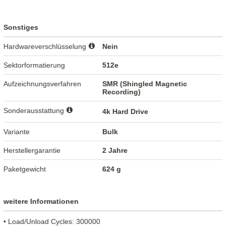
Sonstiges
Hardwareverschlüsselung
Nein
Sektorformatierung
512e
Aufzeichnungsverfahren
SMR (Shingled Magnetic
Recording)
Sonderausstattung
4k Hard Drive
Variante
Bulk
Herstellergarantie
2 Jahre
Paketgewicht
624 g
weitere Informationen
• Load/Unload Cycles: 300000