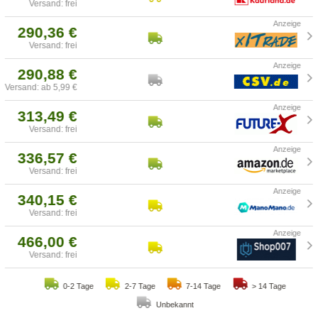
Versand: frei
290,36 €
Versand: frei
290,88 €
Versand: ab 5,99 €
313,49 €
Versand: frei
336,57 €
Versand: frei
340,15 €
Versand: frei
466,00 €
Versand: frei
0-2 Tage
2-7 Tage
7-14 Tage
> 14 Tage
Unbekannt