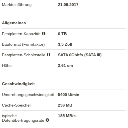
Markteinführung
21.09.2017
Allgemeines
Festplatten-Kapazität
6 TB
Bauformat (Formfaktor)
3,5 Zoll
Festplatten-Schnittstelle
SATA 6Gbit/s (SATA III)
Höhe
2,61 cm
Geschwindigkeit
Umdrehungsgeschwindigkeit
5400 U/min
Cache-Speicher
256 MB
typische
185 MB/s
Datenübertragungsrate