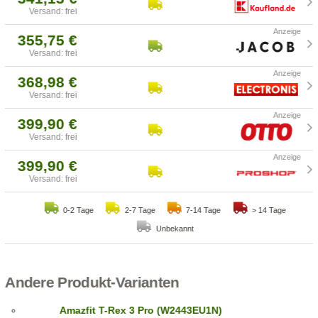
Versand: frei
355,75 €
Versand: frei
368,98 €
Versand: frei
399,90 €
Versand: frei
399,90 €
Versand: frei
0-2 Tage
2-7 Tage
7-14 Tage
> 14 Tage
Unbekannt
Andere Produkt-Varianten
Amazfit T-Rex 3 Pro (W2443EU1N)