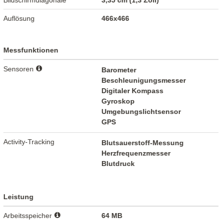
Bildschirmdiagonale
3,35 cm (1,3 Zoll)
Auflösung
466x466
Messfunktionen
Sensoren
Barometer
Beschleunigungsmesser
Digitaler Kompass
Gyroskop
Umgebungslichtsensor
GPS
Activity-Tracking
Blutsauerstoff-Messung
Herzfrequenzmesser
Blutdruck
Leistung
Arbeitsspeicher
64 MB