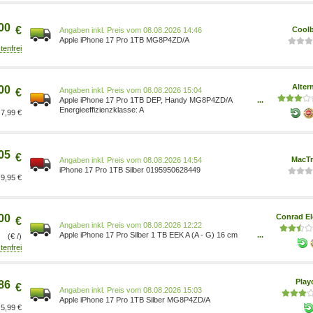
00
€
Coolb
Preis vom 08.08.2026 14:46
Apple iPhone 17 Pro 1TB MG8P4ZD/A
Alter
00
Preis vom 08.08.2026 15:04
€
Apple iPhone 17 Pro 1TB DEP, Handy MG8P4ZD/A
...
Silber, iOS Prozessor: Apple A19 Pro Frontkamera: 18
A
7,99 €
MP 100156997
05
€
MacT
Preis vom 08.08.2026 14:54
iPhone 17 Pro 1TB Silber 0195950628449
9,95 €
00
Conrad El
€
Preis vom 08.08.2026 12:22
Apple iPhone 17 Pro Silber 1 TB EEK A (A - G) 16 cm
...
(€ /)
(6.3 Zoll) 0195950628449
Pla
86
€
Preis vom 08.08.2026 15:03
Apple iPhone 17 Pro 1TB Silber MG8P4ZD/A
5,99 €