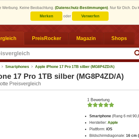
eine Werbung. Keine Beobachtung.
(Datenschutz-Bestimmungen)
.
Nur für Dich. Du
Merken
oder
Verwerfen
rgleich
PreisRocker
Magazin
Shops
Smartphones
Apple iPhone 17 Pro 1TB silber (MG8P4ZD/A)
one 17 Pro 1TB silber (MG8P4ZD/A)
tte Preisvergleich
1 Bewertung
Smartphone
(Rang 6 mit 90
Hersteller:
Apple
Plattform:
iOS
Bildschirmdiagonale:
16 cm (