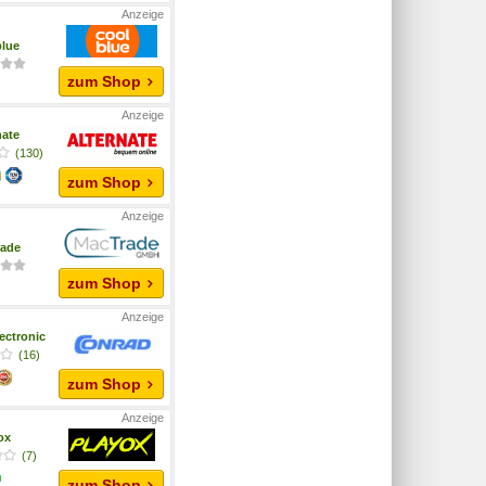
lue
zum Shop
nate
(130)
zum Shop
rade
zum Shop
ectronic
(16)
zum Shop
yox
(7)
zum Shop