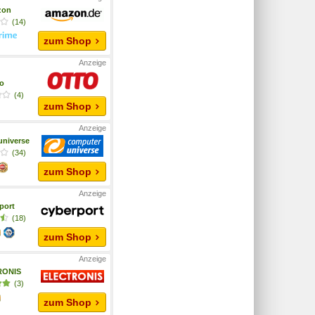
zon
(14)
zum Shop
o
(4)
zum Shop
niverse
(34)
zum Shop
port
(18)
zum Shop
RONIS
(3)
zum Shop