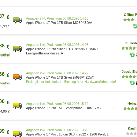
Office-P
87
€
Preis vom 08.08.2026 14:15
Apple iPhone 17 Pro 1TB Silber MG8P4ZD/A
5,99 €
büros
Preis vom 08.08.2026 14:06
88
€
Apple iPhone 17 Pro silber 1 TB 0195950628449
A
Jacob Ele
Preis vom 08.08.2026 14:27
66
€
Apple iPhone 17 Pro 1TB Silver (MG8P4ZD/A)
Preis gilt nur bei direktem Einstieg über HardwareSchotte.de!
00
€
Heinz
Preis vom 08.08.2026 15:10
Apple iPhone 17 Pro - 5G Smartphone - Dual-SIM /
...
4,90 €
Interner Speicher 1 TB - OLED-Display - 6.3 - 2622 x
1206 Pixel (120 H MG8P4ZD/A
Kaufl
Preis vom 08.08.2026 13:20
99
€
Apple iPhone 17 Pro , 16 cm (6.3 ), 2622 x 1206 Pixel, 1
...