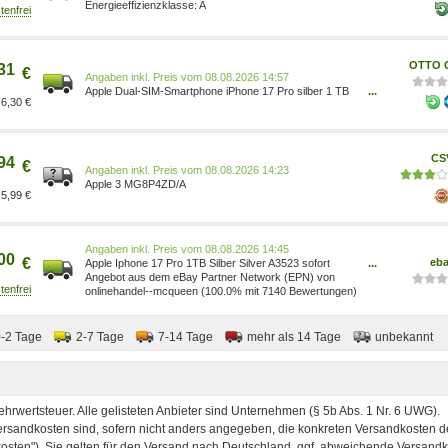
TB, 48 MP, iOS 26, Silber MG8P4ZD/A
A
OTTO O
31
€
Preis vom 08.08.2026 14:57
Apple Dual-SIM-Smartphone iPhone 17 Pro silber 1 TB
...
6,30 €
silber, 7.2x15x0.9 cm 0195950628449
CS
94
€
Preis vom 08.08.2026 14:23
Apple 3 MG8P4ZD/A
5,99 €
Preis vom 08.08.2026 14:45
00
€
eb
Apple Iphone 17 Pro 1TB Silber Silver A3523 sofort
...
Lieferbar 1000GB NEU 195950628449
Angebot aus dem eBay Partner Network (EPN) von
onlinehandel--mcqueen (100.0% mit 7140 Bewertungen)
0-2 Tage
2-7 Tage
7-14 Tage
mehr als 14 Tage
unbekannt