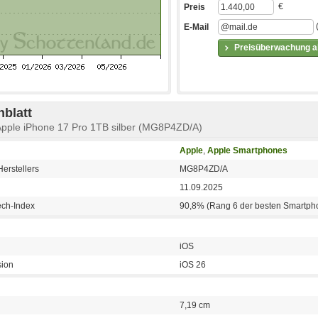
€
Preis
E-Mail
Preisüberwachung ak
blatt
Apple iPhone 17 Pro 1TB silber (MG8P4ZD/A)
Apple
,
Apple Smartphones
erstellers
MG8P4ZD/A
11.09.2025
ech-Index
90,8% (Rang 6 der besten Smartph
iOS
sion
iOS 26
7,19 cm