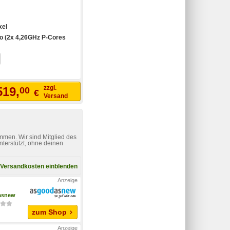
xel
o (2x 4,26GHz P-Cores
zzgl.
519,
00
€
Versand
mmen. Wir sind Mitglied des
nterstützt, ohne deinen
Versandkosten einblenden
asnew
zum Shop