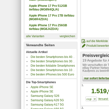
Apple iPhone 17 Pro 512GB
tiefblau (MG8N4QL/A)
Apple iPhone 17 Pro 1TB tiefblau
(MG8R4ZD/A)
Apple iPhone 17 Pro 256GB
tiefblau (MG8J4ZD/A)
alle Varianten
vergleichen
auf die Merkliste
Verwandte Seiten
Produkt bewerte
Aktuelle Artikel
Preisverglei
Die besten Smartphones bis 400 Euro
19 Angebote für
Die besten Smartphones bis 300 Euro
Wir verschaffen dir
Die besten foldable Smartphones
eBay Partner Networ
Die besten Smartphones bis 100 Euro
Kaufpreis zu beeinf
Die besten iPhones bis 500 Euro
nur sofort liefer
Die Top-Smartphones
1.
Apple iPhone SE
1.519,
Apple iPhone SE
Samsung Galaxy S26
Samsung Galaxy A26 5G
Samsung Galaxy A17 5G
2.
Samsung Galaxy A56 5G