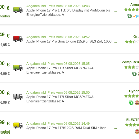
Ama
Preis vom 08.08.2026 14:43
00
€
Apple iPhone 17 Pro 1 TB: 6,3 Display mit ProMotion bis
...
zu 120 Hz, A19 Pro Chip, bahnbrechende
A
Batterielaufzeit, Pro Fusion Kamera-System mit Center
Stage Frontkamera; Silber MG8P4ZD/A 0195950628449
Elektronik & Foto/Elektronik & Foto/Handys & Zubehö
49
€
Ott
Preis vom 08.08.2026 14:52
Apple iPhone 17 Pro Smartphone (15,9 cm/6,3 Zoll, 1000
...
4,95 €
GB Speicherplatz, 48 MP Kamera) 0195950628449
computeru
00
Preis vom 08.08.2026 15:05
€
Apple iPhone 17 Pro 1TB Silber MG8P4ZD/A
A
6,99 €
Cyber
00
Preis vom 08.08.2026 15:00
€
Apple iPhone 17 Pro 1TB Silber MG8P4ZD/A
A
6,99 €
ELECT
99
€
Preis vom 08.08.2026 14:49
Apple iPhone 17 Pro 1TB/12GB RAM Dual-SIM silber
...
MG8P4ZD/A