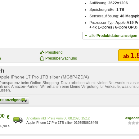
Auflösung:
2622x1206
Speichergröße:
1 TB
Sensorauflösung:
48 Megapi
Prozessor-Typ:
Apple A19 Pr
+ 4x E-Cores / 6-Core GPU)
alle Produktdaten anzeigen
Preistrend
1.
ab
n
Preisüberwachung
ch
 Apple iPhone 17 Pro 1TB silber (MG8P4ZD/A)
 Transparenz beim Online-Shopping. Dazu arbeiten wir mit vielen Netzwerken zusa
k und Amazon-Partner. Wir erhalten eine kleine Vergütung für Verkäufe, was uns u
lussen.
bare anzeigen
00
€
asgood
Preis vom 08.08.2026 15:12
Apple iPhone 17 Pro 1TB silber 0195950628449
6,90 €