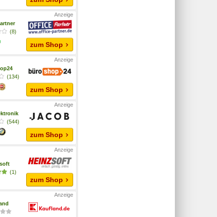
artner
(8)
zum Shop
hop24
(134)
zum Shop
ktronik
(544)
zum Shop
soft
(1)
zum Shop
and