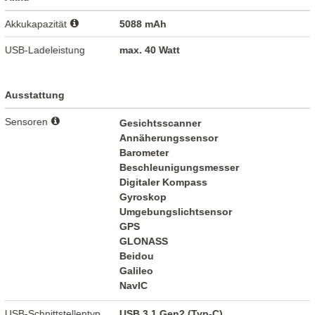
Akkukapazität
5088 mAh
USB-Ladeleistung
max. 40 Watt
Ausstattung
Sensoren
Gesichtsscanner
Annäherungssensor
Barometer
Beschleunigungsmesser
Digitaler Kompass
Gyroskop
Umgebungslichtsensor
GPS
GLONASS
Beidou
Galileo
NavIC
USB-Schnittstellentyp
USB 3.1 Gen2 (Typ-C)