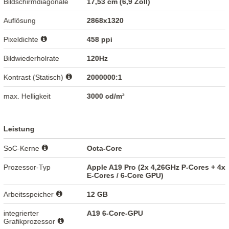
Bildschirmdiagonale
17,53 cm (6,9 Zoll)
Auflösung
2868x1320
Pixeldichte
458 ppi
Bildwiederholrate
120Hz
Kontrast (Statisch)
2000000:1
max. Helligkeit
3000 cd/m²
Leistung
SoC-Kerne
Octa-Core
Prozessor-Typ
Apple A19 Pro (2x 4,26GHz P-Cores + 4x
E-Cores / 6-Core GPU)
Arbeitsspeicher
12 GB
integrierter
A19 6-Core-GPU
Grafikprozessor