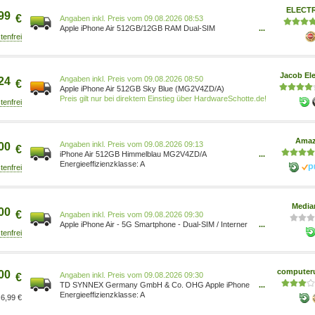
ELECT
99
€
Preis vom 09.08.2026 08:53
Apple iPhone Air 512GB/12GB RAM Dual-SIM
...
himmelblau MG2V4ZD/A
Jacob Ele
Preis vom 09.08.2026 08:50
24
€
Apple iPhone Air 512GB Sky Blue (MG2V4ZD/A)
Preis gilt nur bei direktem Einstieg über HardwareSchotte.de!
Ama
Preis vom 09.08.2026 09:13
00
€
iPhone Air 512GB Himmelblau MG2V4ZD/A
...
0195950624069 Elektronik & Foto/Elektronik &
A
Foto/Handys & Zubehör/Handys &
Smartphones/Simlockfreie Handys Elektronik &
Foto/Arborist Merchandising Root/Self Service/Special
Features Stores/663e9ebf-f22c-46a9-8f
Media
00
€
Preis vom 09.08.2026 09:30
Apple iPhone Air - 5G Smartphone - Dual-SIM / Interner
...
Speicher 512 GB - OLED display - 6.5 - 2736 x 1260
Pixel (120 Hz) 0195950624069
computeru
00
Preis vom 09.08.2026 09:30
€
TD SYNNEX Germany GmbH & Co. OHG Apple iPhone
...
Air 512GB Himmelblau MG2V4ZD/A
A
6,99 €