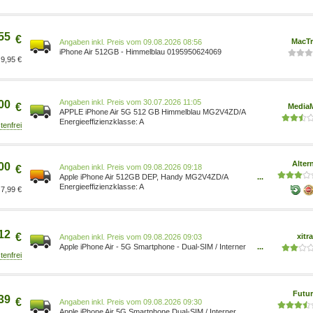
55
€
MacT
Preis vom 09.08.2026 08:56
iPhone Air 512GB - Himmelblau 0195950624069
9,95 €
Preis vom 30.07.2026 11:05
00
€
MediaM
APPLE iPhone Air 5G 512 GB Himmelblau MG2V4ZD/A
A
Alter
00
Preis vom 09.08.2026 09:18
€
Apple iPhone Air 512GB DEP, Handy MG2V4ZD/A
...
Himmelblau, iOS Prozessor: Apple A19 Frontkamera: 18
A
7,99 €
MP 100157047
12
€
xitr
Preis vom 09.08.2026 09:03
Apple iPhone Air - 5G Smartphone - Dual-SIM / Interner
...
Speicher 512 GB - OLED display - 6.5 - 2736 x 1260
Pixel (120 Hz) MG2V4ZD/A
Futur
39
€
Preis vom 09.08.2026 09:30
Apple iPhone Air 5G Smartphone Dual-SIM / Interner
...