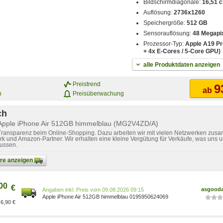
Bildschirmdiagonale:
16,51 c
Auflösung:
2736x1260
Speichergröße:
512 GB
Sensorauflösung:
48 Megapi
Prozessor-Typ:
Apple A19 Pr
+ 4x E-Cores / 5-Core GPU)
alle Produktdaten anzeigen
Preistrend
9
ab
n
Preisüberwachung
ch
 Apple iPhone Air 512GB himmelblau (MG2V4ZD/A)
 Transparenz beim Online-Shopping. Dazu arbeiten wir mit vielen Netzwerken zusa
k und Amazon-Partner. Wir erhalten eine kleine Vergütung für Verkäufe, was uns u
lussen.
bare anzeigen
00
€
asgood
Preis vom 09.08.2026 09:15
Apple iPhone Air 512GB himmelblau 0195950624069
6,90 €