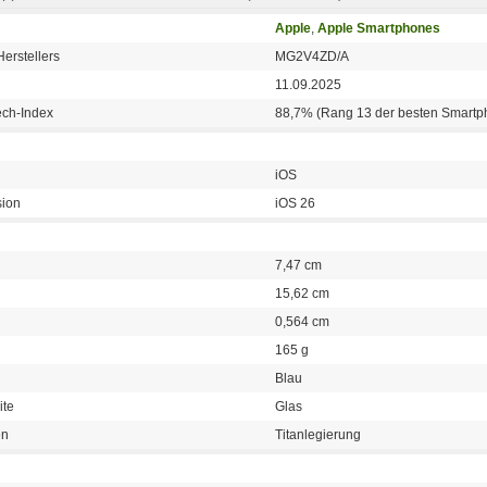
Apple
,
Apple Smartphones
erstellers
MG2V4ZD/A
11.09.2025
ech-Index
88,7% (Rang 13 der besten Smartp
iOS
sion
iOS 26
7,47 cm
15,62 cm
0,564 cm
165 g
Blau
ite
Glas
en
Titanlegierung