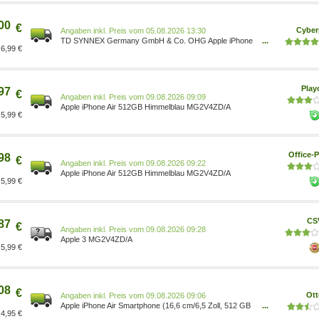
00
€
Cyber
Preis vom 05.08.2026 13:30
TD SYNNEX Germany GmbH & Co. OHG Apple iPhone
...
6,99 €
Air 512GB Himmelblau MG2V4ZD/A
Pla
97
€
Preis vom 09.08.2026 09:09
Apple iPhone Air 512GB Himmelblau MG2V4ZD/A
5,99 €
Office-P
98
€
Preis vom 09.08.2026 09:22
Apple iPhone Air 512GB Himmelblau MG2V4ZD/A
5,99 €
CS
87
€
Preis vom 09.08.2026 09:28
Apple 3 MG2V4ZD/A
5,99 €
08
€
Ott
Preis vom 09.08.2026 09:06
Apple iPhone Air Smartphone (16,6 cm/6,5 Zoll, 512 GB
...
4,95 €
Speicherplatz, 48 MP Kamera) 0195950624069