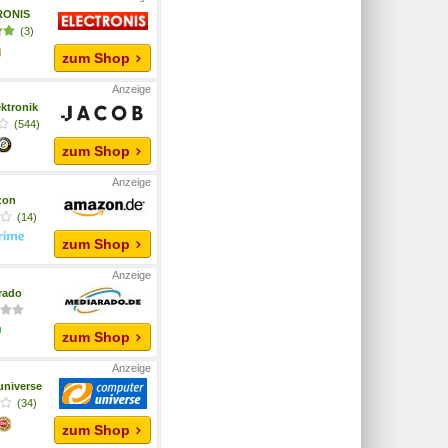
RONIS
(3)
zum Shop
ktronik
(544)
zum Shop
zon
(14)
zum Shop
rado
zum Shop
niverse
(34)
zum Shop