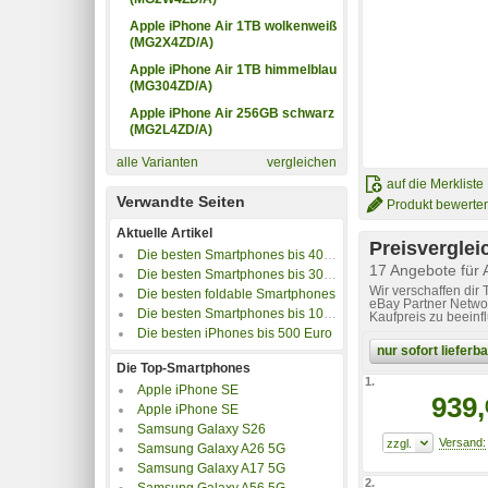
Apple iPhone Air 1TB wolkenweiß
(MG2X4ZD/A)
Apple iPhone Air 1TB himmelblau
(MG304ZD/A)
Apple iPhone Air 256GB schwarz
(MG2L4ZD/A)
alle Varianten
vergleichen
auf die Merkliste
Verwandte Seiten
Produkt bewerte
Aktuelle Artikel
Preisverglei
Die besten Smartphones bis 400 Euro
17 Angebote für
Die besten Smartphones bis 300 Euro
Wir verschaffen dir
Die besten foldable Smartphones
eBay Partner Networ
Die besten Smartphones bis 100 Euro
Kaufpreis zu beeinf
Die besten iPhones bis 500 Euro
nur sofort liefer
Die Top-Smartphones
1.
Apple iPhone SE
939,
Apple iPhone SE
Samsung Galaxy S26
Samsung Galaxy A26 5G
Samsung Galaxy A17 5G
2.
Samsung Galaxy A56 5G