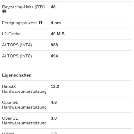
Raytracing-Units (RTs)
48
Fertigungsprozess
4 nm
L2-Cache
40 MiB
AI TOPS (INT4)
988
AI TOPS (INT8)
494
Eigenschaften
DirectX
12.2
Hardwareunterstützung
OpenGL
4.6
Hardwareunterstützung
OpenCL
3.0
Hardwareunterstützung