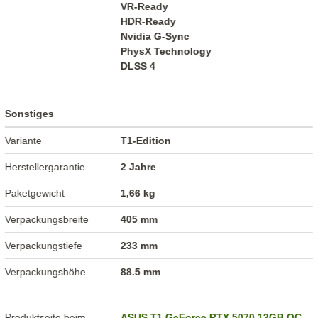
VR-Ready
HDR-Ready
Nvidia G-Sync
PhysX Technology
DLSS 4
Sonstiges
Variante
T1-Edition
Herstellergarantie
2 Jahre
Paketgewicht
1,66 kg
Verpackungsbreite
405 mm
Verpackungstiefe
233 mm
Verpackungshöhe
88.5 mm
Produktseite beim
ASUS T1 GeForce RTX 5070 12GB OC