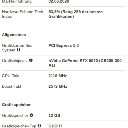
Markteinführung
02.06.2026
HardwareSchotte Tech-
53,3% (Rang 259 der besten
Index
Grafikkarten)
Allgemeines
Grafikkarten Bus-
PCI Express 5.0
System
Grafikchipsatz
nVidia GeForce RTX 5070 (GB205-300-
A1)
GPU-Takt
2116 MHz
Boost-Takt
2572 MHz
Grafikspeicher
Grafikspeicher
12 GB
Grafikspeicher-Typ
GDDR7