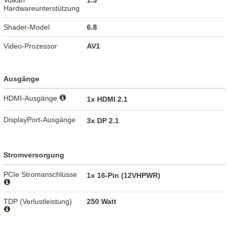
Vulkan
1.3
Hardwareunterstützung
Shader-Model
6.8
Video-Prozessor
AV1
Ausgänge
HDMI-Ausgänge
1x HDMI 2.1
DisplayPort-Ausgänge
3x DP 2.1
Stromversorgung
PCIe Stromanschlüsse
1x 16-Pin (12VHPWR)
TDP (Verlustleistung)
250 Watt