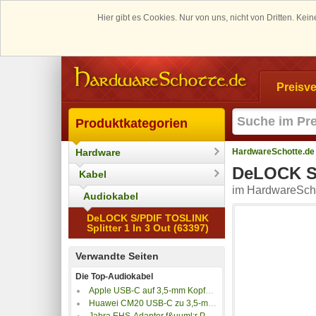
Hier gibt es Cookies. Nur von uns, nicht von Dritten. K
Preisve
Produktkategorien
Hardware
HardwareSchotte.de
DeLOCK S/
Kabel
im HardwareScho
Audiokabel
DeLOCK S/PDIF TOSLINK
Splitter 1 In 3 Out (63397)
Verwandte Seiten
Die Top-Audiokabel
Apple USB-C auf 3,5-mm Kopfhöreradapter
Huawei CM20 USB-C zu 3,5-mm Earphone Jack Adapter
Jabra EHS-Adapter f&uuml;r PRO 94XX/PRO 92X (3,5mm Klinke - RJ45) 14201-40