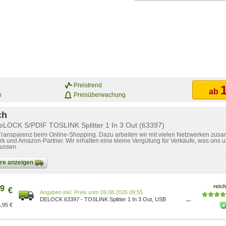
Preistrend
1
ab
n
Preisüberwachung
ch
eLOCK S/PDIF TOSLINK Splitter 1 In 3 Out (63397)
 Transparenz beim Online-Shopping. Dazu arbeiten wir mit vielen Netzwerken zusa
k und Amazon-Partner. Wir erhalten eine kleine Vergütung für Verkäufe, was uns u
lussen.
bare anzeigen
reich
9
€
Preis vom 09.08.2026 09:55
DELOCK 63397 - TOSLINK Splitter 1 In 3 Out, USB
...
,95 €
Stromversorgung 63397[1129]