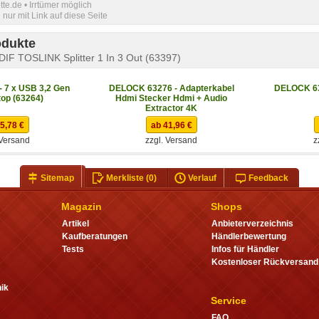
e.de • Irrtümer möglich
nur mit Link auf diese Seite
odukte
IF TOSLINK Splitter 1 In 3 Out (63397)
 7 x USB 3,2 Gen
DELOCK 63276 - Adapterkabel
DELOCK 63
top (63264)
Hdmi Stecker Hdmi + Audio
Extractor 4K
5,78 €
ab 41,96 €
 Versand
zzgl. Versand
z
Sitemap
Merkliste
(0)
Verlauf
Feedback
Magazin
Shops
Artikel
Anbieterverzeichnis
Kaufberatungen
Händlerbewertung
Tests
Infos für Händler
Kostenloser Rückversand
ik
Service
FAQ