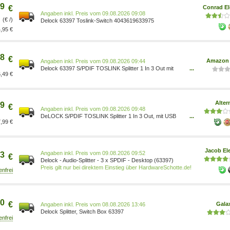
9
€
Conrad El
Preis vom 09.08.2026 09:08
(€ /)
Delock 63397 Toslink-Switch 4043619633975
,95 €
8
€
Amazon 
Preis vom 09.08.2026 09:44
Delock 63397 S/PDIF TOSLINK Splitter 1 In 3 Out mit
...
,49 €
USB Stromversorgung 63397[1129] 4043619633975
Elektronik & Foto/Elektronik & Foto/Netzkabel, Verteiler &
Adapter/Spannungswandler
Alter
9
€
Preis vom 09.08.2026 09:48
DeLOCK S/PDIF TOSLINK Splitter 1 In 3 Out, mit USB
...
,99 €
Stromversorgung, Splitter & Switches 63397 schwarz
Anschlüsse: 1x Optisch (TOSLINK, Buchse) auf 3x
Optisch (TOSLINK, Buchse) 1892506
Jacob Ele
Preis vom 09.08.2026 09:52
3
€
Delock - Audio-Splitter - 3 x SPDIF - Desktop (63397)
Preis gilt nur bei direktem Einstieg über HardwareSchotte.de!
0
€
Gala
Preis vom 08.08.2026 13:46
Delock Splitter, Switch Box 63397