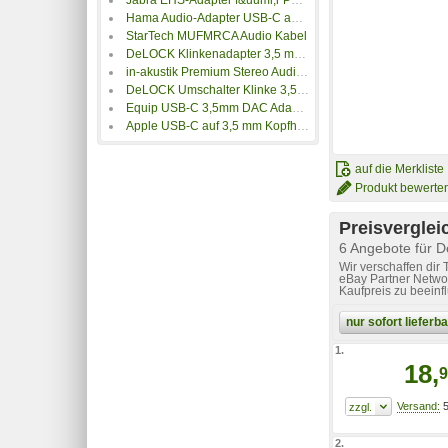
Hama Audio-Adapter USB-C auf 3,5mm Klinke
StarTech MUFMRCA Audio Kabel
DeLOCK Klinkenadapter 3,5 mm zu 6,35 mm
in-akustik Premium Stereo Audiokabel
DeLOCK Umschalter Klinke 3,5mm
Equip USB-C 3,5mm DAC Adapter
Apple USB-C auf 3,5 mm Kopfhöreranschluss Adapter
auf die Merkliste
Produkt bewerte
Preisverglei
6 Angebote für D
Wir verschaffen dir
eBay Partner Networ
Kaufpreis zu beeinf
nur sofort liefer
1.
18,
9
5
2.