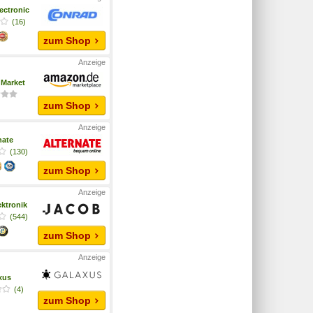
ectronic
(16)
zum Shop
Market
zum Shop
nate
(130)
zum Shop
ktronik
(544)
zum Shop
xus
(4)
zum Shop