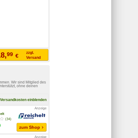
zzgl.
8,
99
€
Versand
mmen. Wir sind Mitglied des
nterstützt, ohne deinen
Versandkosten einblenden
elt
(34)
zum Shop