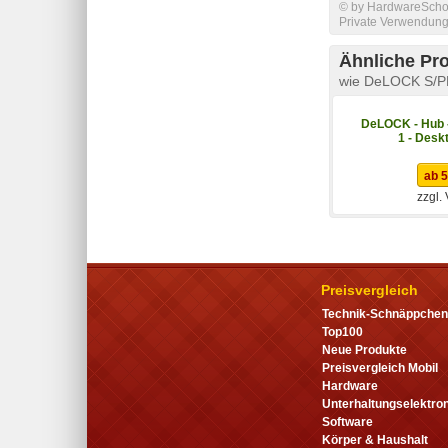
© by HardwareSchott
Private Verwendung 
Ähnliche Pr
wie DeLOCK S/PD
DeLOCK - Hub -
1 - Desk
ab 5
zzgl.
Preisvergleich
Technik-Schnäppchen
Top100
Neue Produkte
Preisvergleich Mobil
Hardware
Unterhaltungselektron
Software
Körper & Haushalt