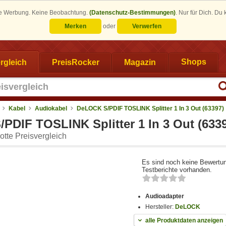
eine Werbung. Keine Beobachtung.
(Datenschutz-Bestimmungen)
.
Nur für Dich. Du
Merken
oder
Verwerfen
rgleich
PreisRocker
Magazin
Shops
Kabel
Audiokabel
DeLOCK S/PDIF TOSLINK Splitter 1 In 3 Out (63397)
PDIF TOSLINK Splitter 1 In 3 Out (633
tte Preisvergleich
Es sind noch keine Bewertu
Testberichte vorhanden.
Audioadapter
Hersteller:
DeLOCK
alle Produktdaten anzeigen