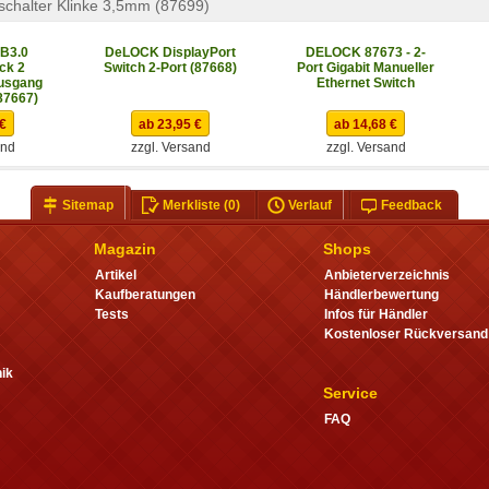
halter Klinke 3,5mm (87699)
B3.0
DeLOCK DisplayPort
DELOCK 87673 - 2-
ck 2
Switch 2-Port (87668)
Port Gigabit Manueller
Ausgang
Ethernet Switch
(87667)
 €
ab 23,95 €
ab 14,68 €
and
zzgl. Versand
zzgl. Versand
Sitemap
Merkliste
(0)
Verlauf
Feedback
Magazin
Shops
Artikel
Anbieterverzeichnis
Kaufberatungen
Händlerbewertung
Tests
Infos für Händler
Kostenloser Rückversand
ik
Service
FAQ