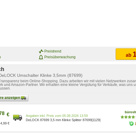
Preistrend
1
ab
n
Preisüberwachung
ch
 DeLOCK Umschalter Klinke 3,5mm (87699)
 Transparenz beim Online-Shopping. Dazu arbeiten wir mit vielen Netzwerken zusa
k und Amazon-Partner. Wir erhalten eine kleine Vergütung für Verkäufe, was uns u
lussen.
bare anzeigen
büros
78
€
Preis vom 05.08.2026 13:59
DeLOCK 87699 3,5 mm Klinke Splitter 87699[1129]
4,99 €