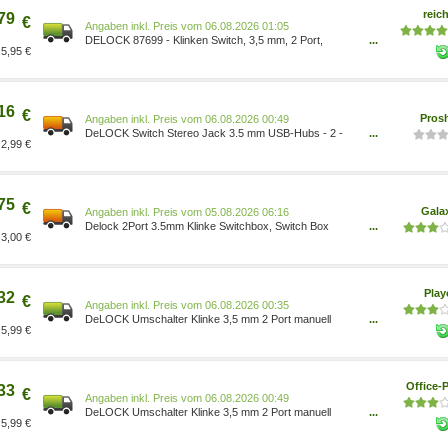
reich
79
€
Preis vom 06.08.2026 01:05
DELOCK 87699 - Klinken Switch, 3,5 mm, 2 Port,
...
5,95 €
bidirektional 87699[1129]
16
€
Pros
Preis vom 06.08.2026 00:49
DeLOCK Switch Stereo Jack 3.5 mm USB-Hubs - 2 -
...
2,99 €
Schwarz 4043619876990
75
€
Gala
Preis vom 05.08.2026 06:16
Delock 2Port 3.5mm Klinke Switchbox, Switch Box
...
3,00 €
87699
Pla
32
€
Preis vom 06.08.2026 00:35
DeLOCK Umschalter Klinke 3,5 mm 2 Port manuell
...
5,99 €
bidirektional 87699[1129]
Office-P
33
€
Preis vom 06.08.2026 00:49
DeLOCK Umschalter Klinke 3,5 mm 2 Port manuell
...
5,99 €
bidirektional 87699[1129]