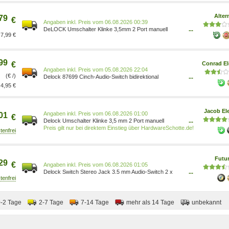
Alter
79
€
Preis vom 06.08.2026 00:39
DeLOCK Umschalter Klinke 3,5mm 2 Port manuell
...
7,99 €
bidirektional, Switch 87699 grau/schwarz Anschlüsse: 1x
3,5-mm-Audio 3Pin (Buchse) auf 2x 3,5-mm-Audio 3Pin
(Buchse) 1691631
99
€
Conrad El
Preis vom 05.08.2026 22:04
(€ /)
Delock 87699 Cinch-Audio-Switch bidirektional
...
verwendbar 4043619876990
4,95 €
Jacob Ele
Preis vom 06.08.2026 01:00
01
€
Delock Umschalter Klinke 3,5 mm 2 Port manuell
...
bidirektional (87699)
Preis gilt nur bei direktem Einstieg über HardwareSchotte.de!
Futu
29
€
Preis vom 06.08.2026 01:05
Delock Switch Stereo Jack 3.5 mm Audio-Switch 2 x
...
Audio Desktop (87699) 87699[1129]
0-2 Tage
2-7 Tage
7-14 Tage
mehr als 14 Tage
unbekannt