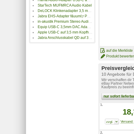
StarTech MUFMRCA Audio Kabel
DeLOCK Klinkenadapter 3,5 mm zu 6,35 mm
Jabra EHS-Adapter f&uuml;r PRO 94XX/PRO 92X (3,5mm Klinke - RJ45) 14201-40
in-akustik Premium Stereo Audiokabel
Equip USB-C 3,5mm DAC Adapter
Apple USB-C auf 3,5 mm Kopfhöreranschluss Adapter
Jabra Anschlusskabel QD auf 3,5 mm Klinke
auf die Merkliste
Produkt bewerte
Preisverglei
10 Angebote für
Wir verschaffen dir
eBay Partner Networ
Kaufpreis zu beeinf
nur sofort liefer
1.
18,
2.