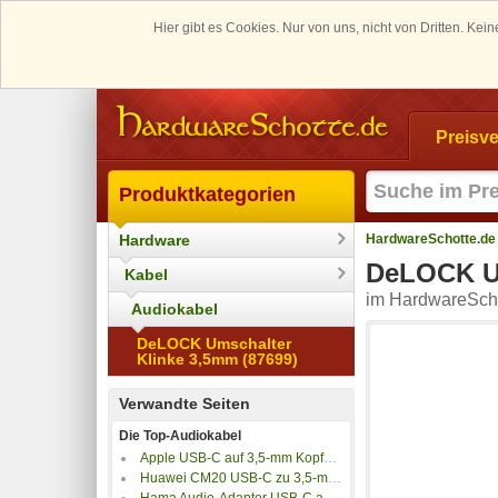
Hier gibt es Cookies. Nur von uns, nicht von Dritten. K
Preisve
Produktkategorien
Hardware
HardwareSchotte.de
DeLOCK Um
Kabel
im HardwareScho
Audiokabel
DeLOCK Umschalter
Klinke 3,5mm (87699)
Verwandte Seiten
Die Top-Audiokabel
Apple USB-C auf 3,5-mm Kopfhöreradapter
Huawei CM20 USB-C zu 3,5-mm Earphone Jack Adapter
Hama Audio-Adapter USB-C auf 3,5mm Klinke