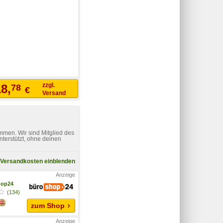
zzgl.
8,
78
€
Versand
mmen. Wir sind Mitglied des
nterstützt, ohne deinen
Versandkosten einblenden
hop24
(134)
zum Shop