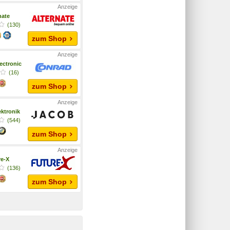
nate
(130)
zum Shop
ectronic
(16)
zum Shop
ktronik
(544)
zum Shop
re-X
(136)
zum Shop