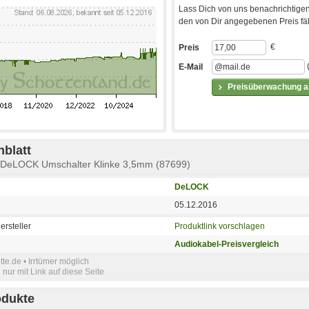
Lass Dich von uns benachrichtigen
den von Dir angegebenen Preis fäll
€
Preis
E-Mail
Preisüberwachung ak
blatt
r DeLOCK Umschalter Klinke 3,5mm (87699)
DeLOCK
05.12.2016
ersteller
Produktlink vorschlagen
Audiokabel-Preisvergleich
e.de • Irrtümer möglich
nur mit Link auf diese Seite
odukte