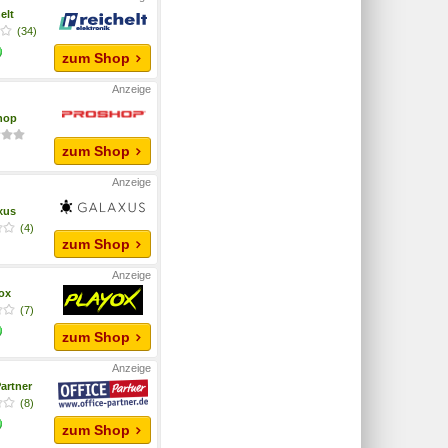
elt
(34)
zum Shop
hop
zum Shop
xus
(4)
zum Shop
yox
(7)
zum Shop
artner
(8)
zum Shop