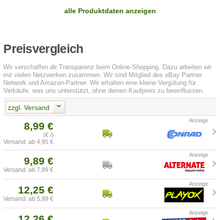
alle Produktdaten anzeigen
Preisvergleich
Wir verschaffen dir Transparenz beim Online-Shopping. Dazu arbeiten wir
mit vielen Netzwerken zusammen. Wir sind Mitglied des eBay Partner
Network und Amazon-Partner. Wir erhalten eine kleine Vergütung für
Verkäufe, was uns unterstützt, ohne deinen Kaufpreis zu beeinflussen.
zzgl. Versand
8,99 €
(€ /)
Versand: ab 4,95 €
9,89 €
Versand: ab 7,99 €
12,25 €
Versand: ab 5,99 €
12,26 €