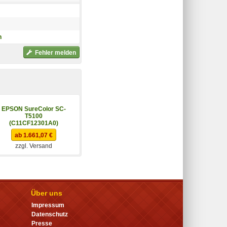
h
Fehler melden
EPSON SureColor SC-
EPSON SureColor SC-
T5100
T5100N
(C11CF12301A0)
(C11CF12302A0)
ab 1.661,07 €
ab 1.505,80 €
zzgl. Versand
zzgl. Versand
Über uns
Impressum
Datenschutz
Presse