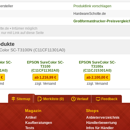
ersteller
Produktlink vorschlagen
HardwareSchotte.de
Großformatdrucker-Preisvergleic
e.de • Irrtümer möglich
nur mit Link auf diese Seite
odukte
Color SC-T3100N (C11CF11301A0)
lor SC-
EPSON SureColor SC-
EPSON SureColor SC-
T3100
T3100x
1A0)
(C11CF11302A0)
(C11CJ15301A0)
 €
ab 1.216,99 €
ab 2.100,00 €
and
zzgl. Versand
zzgl. Versand
Sitemap
Merkliste
(0)
Verlauf
Feedback
Magazin
Shops
Artikel
Anbieterverzeichnis
Kaufberatungen
Händlerbewertung
Tests
Infos für Händler