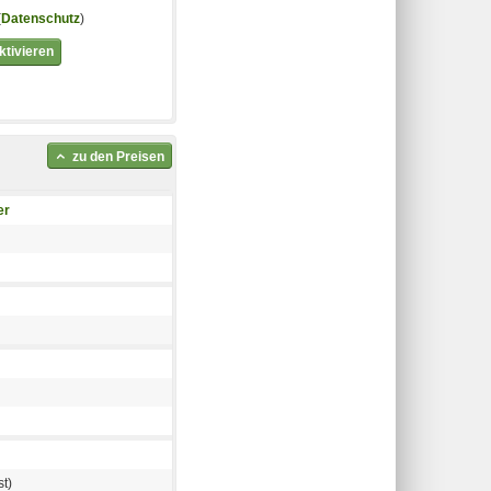
(
Datenschutz
)
tivieren
zu den Preisen
er
t)