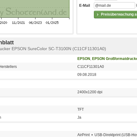
E-Mail
Preisüberwachung ak
blatt
drucker EPSON SureColor SC-T3100N (C11CF11301A0)
EPSON
,
EPSON Großformatdruck
erstellers
C11CF11301A0
09.08.2018
2400x1200 dpi
TFT
n
Ja
AirPrint • USB-Direktprint (USB-Hos