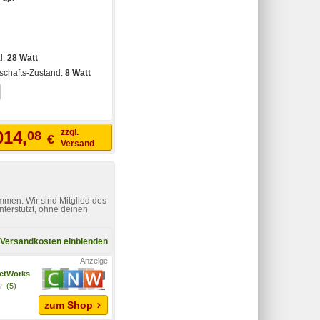
l:
28 Watt
schafts-Zustand:
8 Watt
zzgl.
014,
08
€
Versand
mmen. Wir sind Mitglied des
nterstützt, ohne deinen
Versandkosten einblenden
etWorks
(5)
zum Shop