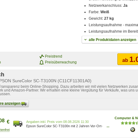
Netzwerkanschluss:
Ja
Farbe:
Weiß
Gewicht:
27 kg
Leistungsaufnahme - maxima
Leistungsaufnahme im Bereit
alle Produktdaten anzeigen
Preistrend
1.
ab
n
Preisüberwachung
ch
 EPSON SureColor SC-T3100N (C11CF11301A0)
 Transparenz beim Online-Shopping. Dazu arbeiten wir mit vielen Netzwerken zusa
k und Amazon-Partner. Wir erhalten eine kleine Vergütung für Verkäufe, was uns u
lussen.
bare anzeigen
Computer & N
08
€
Preis vom 08.08.2026 11:30
Epson SureColor SC-T3100n mit 2 Jahren Vor-Ort-
...
Garantie - Epson Partner C11CF11301A0