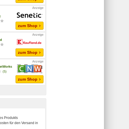
c
zum Shop
nd
zum Shop
etWorks
(5)
zum Shop