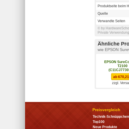
Produktseite beim H
Quelle
Verwandte Seiten
© by HardwareSchott
Private Verwendung 
Ähnliche Pr
wie EPSON Sure
EPSON SureCo
T2100
(C11CJ7730
ab 670,21
zzgl. Vers
Preisvergleich
Technik-Schnäppchen
Top100
Neue Produkte