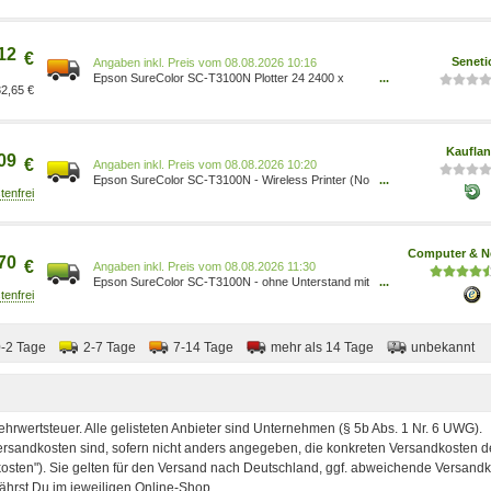
(61,0 cm) 8715946662428
12
€
Seneti
Preis vom 08.08.2026 10:16
Epson SureColor SC-T3100N Plotter 24 2400 x
...
2,65 €
1200 DPI C11CF11301A0 8715946662428
Kaufla
09
€
Preis vom 08.08.2026 10:20
Epson SureColor SC-T3100N - Wireless Printer (No
...
Stand), Tintenstrahl, 2400 x 1200 DPI, ESC/P-R,
HP-GL/2, HP-RTL, Schwarz, Cyan, Gelb, Magenta,
PrecisionCore, A1 (594 x 841 mm) C11CF11301A0
Computer & N
70
€
Preis vom 08.08.2026 11:30
Epson SureColor SC-T3100N - ohne Unterstand mit
...
3 Jahren Vor-Ort-Garantie - Epson Partner
C11CF11301A0-CP03OSSECF11
0-2 Tage
2-7 Tage
7-14 Tage
mehr als 14 Tage
unbekannt