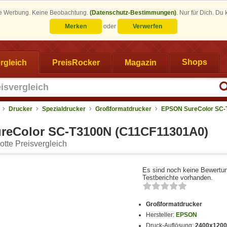
eine Werbung. Keine Beobachtung.
(Datenschutz-Bestimmungen)
.
Nur für Dich. Du
Merken
oder
Verwerfen
rgleich
PreisRocker
Magazin
Shops
Drucker
Spezialdrucker
Großformatdrucker
EPSON SureColor SC-
reColor SC-T3100N (C11CF11301A0)
tte Preisvergleich
Es sind noch keine Bewertu
Testberichte vorhanden.
Großformatdrucker
Hersteller:
EPSON
Druck-Auflösung:
2400x1200