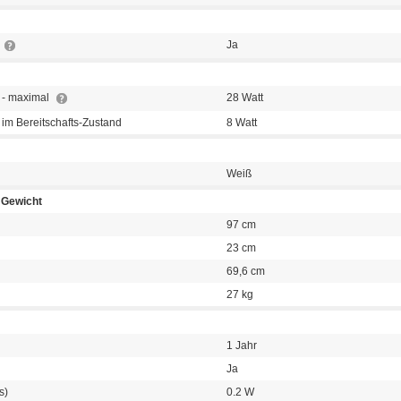
Ja
 - maximal
28 Watt
im Bereitschafts-Zustand
8 Watt
Weiß
Gewicht
97 cm
23 cm
69,6 cm
27 kg
1 Jahr
Ja
s)
0.2 W