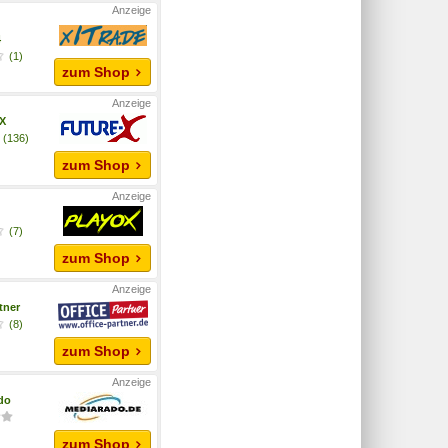
4
(1)
zum Shop
-X
(136)
zum Shop
x
(7)
zum Shop
tner
(8)
zum Shop
do
zum Shop