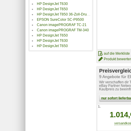
HP DesignJet T630
HP DesignJet T650
HP DesignJet T850 36-Zoll-Drucker
EPSON SureColor SC-P9500
Canon imagePROGRAF TC-21
Canon imagePROGRAF TM-340
HP DesignJet T650
HP DesignJet T630
HP DesignJet T650
auf die Merkliste
Produkt bewerte
Preisverglei
9 Angebote für
Wir verschaffen dir
eBay Partner Networ
Kaufpreis zu beeinf
nur sofort liefer
1.
1.014,